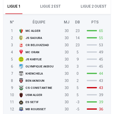
LIGUE 1
LIGUE 2 EST
LIGUE 2 OUEST
N°
ÉQUIPE
MJ
DB
PTS
1
30
23
65
MC ALGER
2
30
14
55
JS SAOURA
3
30
23
53
CR BELOUIZDAD
4
30
5
49
MC ORAN
5
30
9
45
JS KABYLIE
6
30
3
45
OLYMPIQUE AKBOU
7
30
0
44
KHENCHELA
8
30
2
43
BEN AKNOUN
9
30
5
43
CS CONSTANTINE
10
30
5
39
USM ALGER
11
30
-3
39
ES SETIF
12
30
-5
36
MB ROUISSET