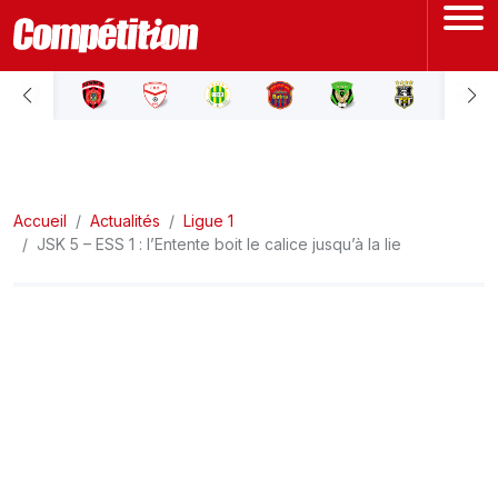
ACCUEIL
LIGUE 1
Accueil
LIGUE 2
Actualités
Ligue 1
JSK 5 – ESS 1 : l’Entente boit le calice jusqu’à la lie
COUPE D'ALGÉRIE
ÉQUIPE NATIONALE
COUPE DU MONDE
Actualités
Interviews