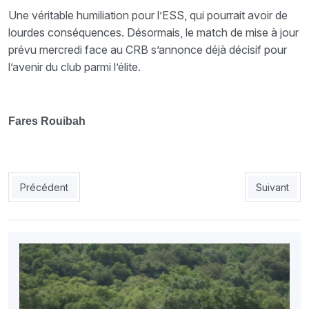
Une véritable humiliation pour l’ESS, qui pourrait avoir de
lourdes conséquences. Désormais, le match de mise à jour
prévu mercredi face au CRB s’annonce déjà décisif pour
l’avenir du club parmi l’élite.
Fares Rouibah
Article précédent : PAC 5 - CSC 3 : le CSC humilié au 20-Août
Article sui
Précédent
Suivant