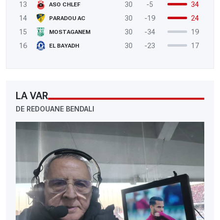
13
30
-5
34
ASO CHLEF
14
30
-19
24
PARADOU AC
15
30
-34
19
MOSTAGANEM
16
30
-23
17
EL BAYADH
LA VAR
DE REDOUANE BENDALI