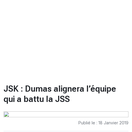
CHRONO
Vidéos
Fil d'actualités
La var
Version PDF
Politique de confidentialité
JSK : Dumas alignera l’équipe
qui a battu la JSS
Publié le : 18 Janvier 2019