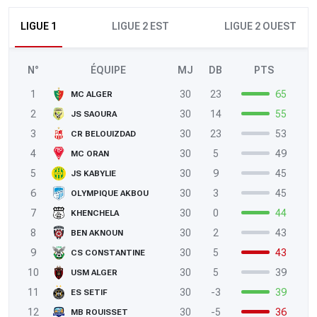
LIGUE 1
LIGUE 2 EST
LIGUE 2 OUEST
N°
ÉQUIPE
MJ
DB
PTS
1
30
23
65
MC ALGER
2
30
14
55
JS SAOURA
3
30
23
53
CR BELOUIZDAD
4
30
5
49
MC ORAN
5
30
9
45
JS KABYLIE
6
30
3
45
OLYMPIQUE AKBOU
7
30
0
44
KHENCHELA
8
30
2
43
BEN AKNOUN
9
30
5
43
CS CONSTANTINE
10
30
5
39
USM ALGER
11
30
-3
39
ES SETIF
12
30
-5
36
MB ROUISSET