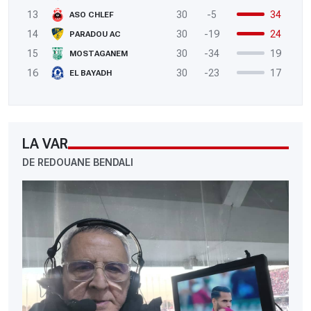
13
30
-5
34
ASO CHLEF
14
30
-19
24
PARADOU AC
15
30
-34
19
MOSTAGANEM
16
30
-23
17
EL BAYADH
LA VAR
DE REDOUANE BENDALI