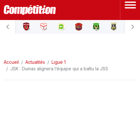
ACCUEIL
LIGUE 1
Accueil
LIGUE 2
Actualités
Ligue 1
JSK : Dumas alignera l’équipe qui a battu la JSS
COUPE D'ALGÉRIE
ÉQUIPE NATIONALE
COUPE DU MONDE
Actualités
Interviews