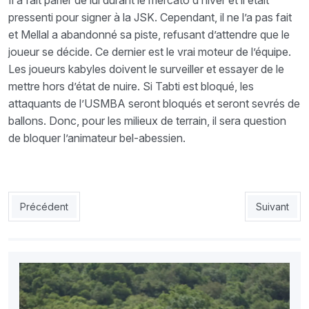
Il a fait parler de lui durant le mercato d’hiver et il était
pressenti pour signer à la JSK. Cependant, il ne l’a pas fait
et Mellal a abandonné sa piste, refusant d’attendre que le
joueur se décide. Ce dernier est le vrai moteur de l’équipe.
Les joueurs kabyles doivent le surveiller et essayer de le
mettre hors d’état de nuire. Si Tabti est bloqué, les
attaquants de l’USMBA seront bloqués et seront sevrés de
ballons. Donc, pour les milieux de terrain, il sera question
de bloquer l’animateur bel-abessien.
Article précédent : PAC 1-ESS 0 : Précieuse victoire du PAC
Article suiv
Précédent
Suivant