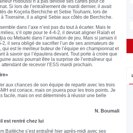
raîneur Hidoussi n’a pas dévoilé ses cartes pour ce
. Si lors de l’entraînement de mardi dernier, il avait
côtés de Koçeila Berchiche et Sebie Touhami, lors de
 à Tixeraïne, il a aligné Sebie aux côtés de Berchiche.
semble dans l’axe n’est pas du tout à écarter. Mais le
ieu, s’il opte pour le 4-4-2, il devrait aligner Raïah et
jia ou Mebarki dans l’animation de jeu. Mais si jamais il
-2, il sera obligé de sacrifier l’un de ses animateurs de
t, qui est le meilleur buteur de l’équipe en championnat et
nt à savoir qui l’épaulera devant. Tout porte à croire que
ine aussi pourrait être la surprise de l’entraîneur qui
n attendant de recevoir l’ESS mardi prochain.
ire»
er aux chances de son équipe de repartir avec les trois
H est coriace, mais on jouera pour les trois points. Je
s facile, mais on est déterminés à réussir une belle
si.
N. Boumali
l est rentré chez lui
rim Baïtèche s’est entraîné hier après-midi avec ses