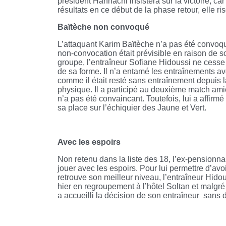
président Hannachi insistera sur la victoire, car
résultats en ce début de la phase retour, elle ri
Baïtèche non convoqué
L’attaquant Karim Baïtèche n’a pas été convoq
non-convocation était prévisible en raison de s
groupe, l’entraîneur Sofiane Hidoussi ne cesse d
de sa forme. Il n’a entamé les entraînements ave
comme il était resté sans entraînement depuis la
physique. Il a participé au deuxième match a
n’a pas été convaincant. Toutefois, lui a affirmé 
sa place sur l’échiquier des Jaune et Vert.
Avec les espoirs
Non retenu dans la liste des 18, l’ex-pensionna
jouer avec les espoirs. Pour lui permettre d’av
retrouve son meilleur niveau, l’entraîneur Hidou
hier en regroupement à l’hôtel Soltan et malgr
a accueilli la décision de son entraîneur sans d