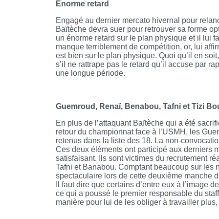
Enorme retard
Engagé au dernier mercato hivernal pour relanc
Baïtèche devra suer pour retrouver sa forme opt
un énorme retard sur le plan physique et il lui 
manque terriblement de compétition, or, lui affir
est bien sur le plan physique. Quoi qu’il en soi
s’il ne rattrape pas le retard qu’il accuse par ra
une longue période.
Guemroud, Renaï, Benabou, Tafni et Tizi Bou
En plus de l’attaquant Baïtèche qui a été sacrif
retour du championnat face à l’USMH, les Guemr
retenus dans la liste des 18. La non-convocation
Ces deux éléments ont participé aux derniers m
satisfaisant. Ils sont victimes du recrutement 
Tafni et Banabou. Comptant beaucoup sur les n
spectaculaire lors de cette deuxième manche du
Il faut dire que certains d’entre eux à l’imag
ce qui a poussé le premier responsable du staff 
manière pour lui de les obliger à travailler plus,