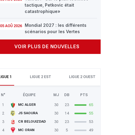
tactique, Petkovic était
catastrophique»
Mondial 2027 : les différents
05 AOÛ 2026
scénarios pour les Vertes
VOIR PLUS DE NOUVELLES
LIGUE 1
LIGUE 2 EST
LIGUE 2 OUEST
N°
ÉQUIPE
MJ
DB
PTS
1
30
23
65
MC ALGER
2
30
14
55
JS SAOURA
3
30
23
53
CR BELOUIZDAD
4
30
5
49
MC ORAN