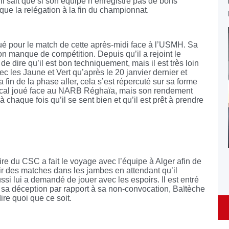
 il sait que si son équipe n’enregistre pas de bons
sque la relégation à la fin du championnat.
ué pour le match de cette après-midi face à l’USMH. Sa
on manque de compétition. Depuis qu’il a rejoint le
e dire qu’il est bon techniquement, mais il est très loin
c les Jaune et Vert qu’après le 20 janvier dernier et
 fin de la phase aller, cela s’est répercuté sur sa forme
mical joué face au NARB Réghaïa, mais son rendement
à chaque fois qu’il se sent bien et qu’il est prêt à prendre
ire du CSC a fait le voyage avec l’équipe à Alger afin de
oir des matches dans les jambes en attendant qu’il
ssi lui a demandé de jouer avec les espoirs. Il est entré
é sa déception par rapport à sa non-convocation, Baïtèche
ire quoi que ce soit.