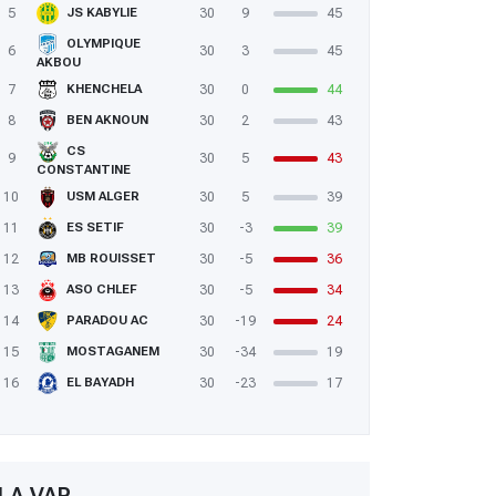
5
30
9
45
JS KABYLIE
OLYMPIQUE
6
30
3
45
AKBOU
7
30
0
44
KHENCHELA
8
30
2
43
BEN AKNOUN
CS
9
30
5
43
CONSTANTINE
10
30
5
39
USM ALGER
11
30
-3
39
ES SETIF
12
30
-5
36
MB ROUISSET
13
30
-5
34
ASO CHLEF
14
30
-19
24
PARADOU AC
15
30
-34
19
MOSTAGANEM
16
30
-23
17
EL BAYADH