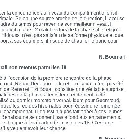
er la concurrence au niveau du compartiment offensif,
imale. Selon une source proche de la direction, il accuse
faudra du temps pour revenir à son meilleur niveau. Il
me qu’il a joué 12 matches lors de la phase aller et qu’il
t, Hidoussi n’est pas satisfait de sa forme physique et que
pport à ses équipiers, il risque de chauffer le banc pour
N. Boumali
ali non retenus parmi les 18
ié à l’occasion de la première rencontre de la phase
oud, Renaï, Benabou, Tafni et Tizi Bouali n’ont pas été
 de Renaï et Tizi Bouali constitue une véritable surprise.
atches de la phase aller et leur rendement a été
réalisé au dernier mercato hivernal. Idem pour Guemroud,
ouvelles recrues hivernales pour réussir une remontée
 championnat, Hidoussi n’a pas fait appel à ces jeunes.
e de Benabou ne se donnent pas à fond aux entraînements,
technique à les écarter de la liste des 18. C’est une
 s’ils veulent avoir leur chance.
N. Boumali