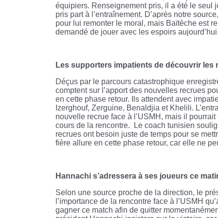
équipiers. Renseignement pris, il a été le seu
pris part à l’entraînement. D’après notre source,
pour lui remonter le moral, mais Baïtèche est re
demandé de jouer avec les espoirs aujourd’hui
Les supporters impatients de découvrir les 
Déçus par le parcours catastrophique enregistré
comptent sur l’apport des nouvelles recrues po
en cette phase retour. Ils attendent avec impat
Izerghouf, Zerguine, Benaldjia et Khelili. L’entr
nouvelle recrue face à l’USMH, mais il pourrait 
cours de la rencontre. Le coach tunisien soulign
recrues ont besoin juste de temps pour se mettr
fière allure en cette phase retour, car elle ne pe
Hannachi s’adressera à ses joueurs ce mati
Selon une source proche de la direction, le pré
l’importance de la rencontre face à l’USMH qu’
gagner ce match afin de quitter momentanément