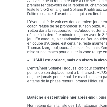
A la veille de la rencontre face à l’USMH, l’ent
premier rendez-vous de la reprise du championnat
testé le 3-5-2 en alignant Sofiane Khelili aux 
l’ultime seance d’avant-match qui a eu lieu hier
L’éventualité de voir ces deux derniers jouer en
coach refuse de se prononcer sur son onze. Au mil
Yettou dans la récupération et Aïboud et Benald
décide à la dernière minute de jouer avec le 3-5
jeu. En attaque, la titularisation de Boulaouide
en coupe d’Algérie, est certaine, reste maintena
Thomas Izerghouf jouera à ses côtés, mais Zergu
mise sur ce match pour quitter la zone rouge e
«L’USMH est coriace, mais on visera la victo
L’entraîneur Sofiane Hidoussi croit dur comme f
points de son déplacement à El-Harrach. «L’USM
ne joue jamais pour le nul. Le match ne sera pa
entame de la phase retour», promet Hidous
Baïtèche s’est entraîné hier après-midi, puis i
Non retenu dans la liste des 18, l’attaquant Ka