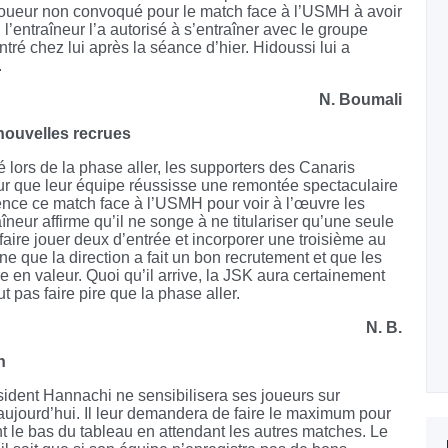
l joueur non convoqué pour le match face à l’USMH à avoir
 l’entraîneur l’a autorisé à s’entraîner avec le groupe
ntré chez lui après la séance d’hier. Hidoussi lui a
.
N. Boumali
nouvelles recrues
 lors de la phase aller, les supporters des Canaris
ur que leur équipe réussisse une remontée spectaculaire
ience ce match face à l’USMH pour voir à l’œuvre les
aîneur affirme qu’il ne songe à ne titulariser qu’une seule
faire jouer deux d’entrée et incorporer une troisième au
e que la direction a fait un bon recrutement et que les
e en valeur. Quoi qu’il arrive, la JSK aura certainement
ut pas faire pire que la phase aller.
N. B.
n
sident Hannachi ne sensibilisera ses joueurs sur
aujourd’hui. Il leur demandera de faire le maximum pour
 le bas du tableau en attendant les autres matches. Le