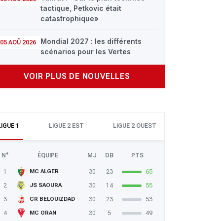
tactique, Petkovic était
catastrophique»
Mondial 2027 : les différents
05 AOÛ 2026
scénarios pour les Vertes
VOIR PLUS DE NOUVELLES
LIGUE 1
LIGUE 2 EST
LIGUE 2 OUEST
N°
ÉQUIPE
MJ
DB
PTS
1
30
23
65
MC ALGER
2
30
14
55
JS SAOURA
3
30
23
53
CR BELOUIZDAD
4
30
5
49
MC ORAN