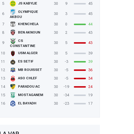
5
30
9
45
JS KABYLIE
OLYMPIQUE
6
30
3
45
AKBOU
7
30
0
44
KHENCHELA
8
30
2
43
BEN AKNOUN
CS
9
30
5
43
CONSTANTINE
10
30
5
39
USM ALGER
11
30
-3
39
ES SETIF
12
30
-5
36
MB ROUISSET
13
30
-5
34
ASO CHLEF
14
30
-19
24
PARADOU AC
15
30
-34
19
MOSTAGANEM
16
30
-23
17
EL BAYADH