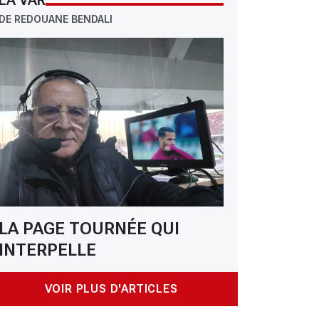
LA VAR
DE REDOUANE BENDALI
LA PAGE TOURNÉE QUI
INTERPELLE
VOIR PLUS D'ARTICLES
: CSC – MCA: mission Décima à Constantine