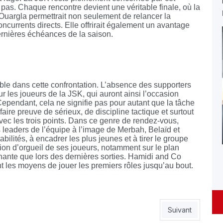
 pas. Chaque rencontre devient une véritable finale, où la
 Ouargla permettrait non seulement de relancer la
ncurrents directs. Elle offrirait également un avantage
ernières échéances de la saison.
ble dans cette confrontation. L’absence des supporters
r les joueurs de la JSK, qui auront ainsi l’occasion
pendant, cela ne signifie pas pour autant que la tâche
aire preuve de sérieux, de discipline tactique et surtout
 avec les trois points. Dans ce genre de rendez-vous,
 leaders de l’équipe à l’image de Merbah, Belaïd et
lités, à encadrer les plus jeunes et à tirer le groupe
tion d’orgueil de ses joueurs, notamment sur le plan
chante que lors des dernières sorties. Hamidi and Co
nt les moyens de jouer les premiers rôles jusqu’au bout.
CA chute à Constantine
Article suivant 
Suivant