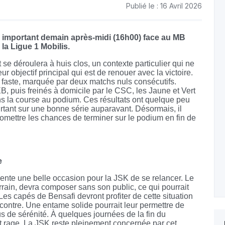
Publié le : 16 Avril 2026
h important demain après-midi (16h00) face au MB
la Ligue 1 Mobilis.
 se déroulera à huis clos, un contexte particulier qui ne
ur objectif principal qui est de renouer avec la victoire.
 faste, marquée par deux matchs nuls consécutifs.
 puis freinés à domicile par le CSC, les Jaune et Vert
ans la course au podium. Ces résultats ont quelque peu
ourtant sur une bonne série auparavant. Désormais, il
romettre les chances de terminer sur le podium en fin de
e
ente une belle occasion pour la JSK de se relancer. Le
rain, devra composer sans son public, ce qui pourrait
es capés de Bensafi devront profiter de cette situation
contre. Une entame solide pourrait leur permettre de
s de sérénité. À quelques journées de la fin du
ait rage. La JSK reste pleinement concernée par cet