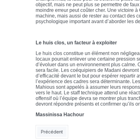
objectif, mais ne peut plus se permettre de faux
moindre erreur peut coûter cher. Une victoire à
machine, mais aussi de rester au contact des co
psychologique important avant d’aborder les d
Le huis clos, un facteur à exploiter
Le huis clos constitue un élément non négligea
locaux pourrait enlever une certaine pression su
d’évoluer dans un environnement plus calme. Ce
sera facile. Les coéquipiers de Madani devront f
d’efficacité devant le but pour espérer repartir
l’expérience des cadres sera déterminante. Les
Mahious sont appelés à assumer leurs responsabi
vers le haut. Le staff technique attend une réac
offensif où l’équipe devra se montrer plus tran
devront répondre présents et confirmer qu’ils o
Massinissa Hachour
Article précédent : Ligue 1 (27e journée) : le M
Précédent