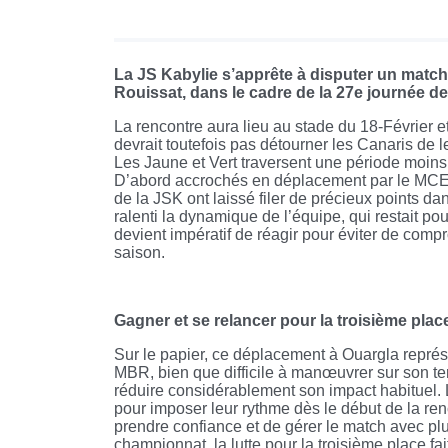
La JS Kabylie s’apprête à disputer un matc
Rouissat, dans le cadre de la 27e journée de 
La rencontre aura lieu au stade du 18-Février et
devrait toutefois pas détourner les Canaris de le
Les Jaune et Vert traversent une période moins
D’abord accrochés en déplacement par le MCEB,
de la JSK ont laissé filer de précieux points d
ralenti la dynamique de l’équipe, qui restait p
devient impératif de réagir pour éviter de comp
saison.
Gagner et se relancer pour la troisième plac
Sur le papier, ce déplacement à Ouargla représ
MBR, bien que difficile à manœuvrer sur son ter
réduire considérablement son impact habituel. L
pour imposer leur rythme dès le début de la ren
prendre confiance et de gérer le match avec plu
championnat, la lutte pour la troisième place f