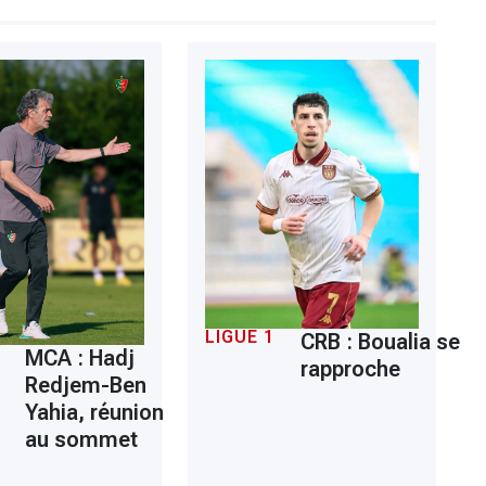
LIGUE 1
CRB : Boualia se
MCA : Hadj
rapproche
Redjem-Ben
Yahia, réunion
au sommet