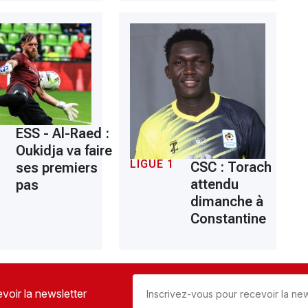
ESS - Al-Raed :
Oukidja va faire
LIGUE 1
CSC : Torach
ses premiers
attendu
pas
dimanche à
Constantine
voir la newsletter