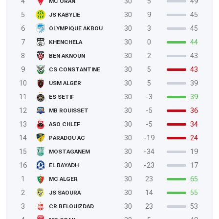
4
30
5
49
MC ORAN
5
30
9
45
JS KABYLIE
6
30
3
45
OLYMPIQUE AKBOU
7
30
0
44
KHENCHELA
8
30
2
43
BEN AKNOUN
9
30
5
43
CS CONSTANTINE
10
30
5
39
USM ALGER
11
30
-3
39
ES SETIF
12
30
-5
36
MB ROUISSET
13
30
-5
34
ASO CHLEF
14
30
-19
24
PARADOU AC
15
30
-34
19
MOSTAGANEM
16
30
-23
17
EL BAYADH
1
30
23
65
MC ALGER
2
30
14
55
JS SAOURA
3
30
23
53
CR BELOUIZDAD