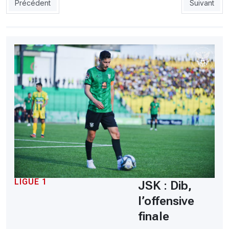
Article précédent : MCO : Bayazid, l’heure de vérité
Article sui
Précédent
Suivant
LIGUE 1
JSK : Dib,
l’offensive
finale