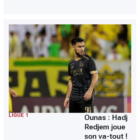
LIGUE 1
Ounas : Hadj
Redjem joue
son va-tout !