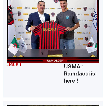
LIGUE 1
USMA :
Ramdaoui is
here !