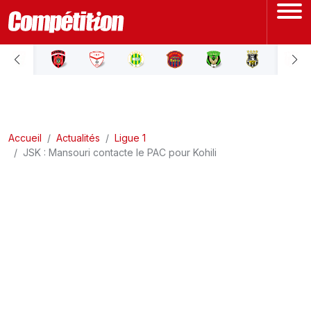
ACCUEIL
LIGUE 1
Accueil
LIGUE 2
Actualités
Ligue 1
JSK : Mansouri contacte le PAC pour Kohili
COUPE D'ALGÉRIE
ÉQUIPE NATIONALE
COUPE DU MONDE
Actualités
Interviews