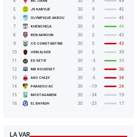
4
30
5
49
MC ORAN
5
30
9
45
JS KABYLIE
6
30
3
45
OLYMPIQUE AKBOU
7
30
0
44
KHENCHELA
8
30
2
43
BEN AKNOUN
9
30
5
43
CS CONSTANTINE
10
30
5
39
USM ALGER
11
30
-3
39
ES SETIF
12
30
-5
36
MB ROUISSET
13
30
-5
34
ASO CHLEF
14
30
-19
24
PARADOU AC
15
30
-34
19
MOSTAGANEM
16
30
-23
17
EL BAYADH
LA VAR