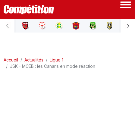
ACCUEIL
LIGUE 1
Accueil
LIGUE 2
Actualités
Ligue 1
JSK - MCEB : les Canaris en mode réaction
COUPE D'ALGÉRIE
ÉQUIPE NATIONALE
COUPE DU MONDE
Actualités
Interviews