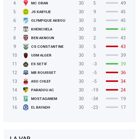
4
30
5
49
MC ORAN
5
30
9
45
JS KABYLIE
6
30
3
45
OLYMPIQUE AKBOU
7
30
0
44
KHENCHELA
8
30
2
43
BEN AKNOUN
9
30
5
43
CS CONSTANTINE
10
30
5
39
USM ALGER
11
30
-3
39
ES SETIF
12
30
-5
36
MB ROUISSET
13
30
-5
34
ASO CHLEF
14
30
-19
24
PARADOU AC
15
30
-34
19
MOSTAGANEM
16
30
-23
17
EL BAYADH
LA VAR