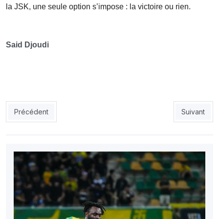
la JSK, une seule option s’impose : la victoire ou rien.
Said Djoudi
Article précédent : Ligue 1 (10e journée) : la JSK surclasse le
Article suiv
Précédent
Suivant