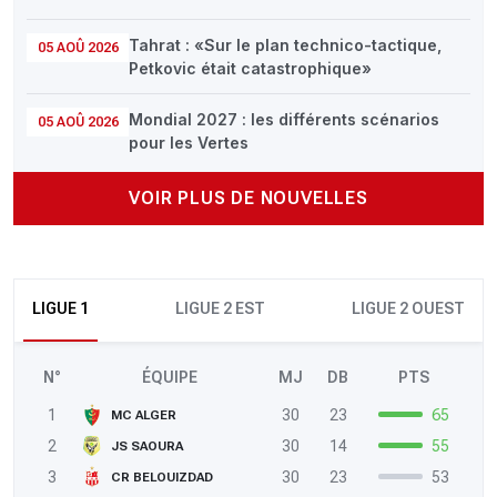
Tahrat : «Sur le plan technico-tactique,
05 AOÛ 2026
Petkovic était catastrophique»
Mondial 2027 : les différents scénarios
05 AOÛ 2026
pour les Vertes
VOIR PLUS DE NOUVELLES
LIGUE 1
LIGUE 2 EST
LIGUE 2 OUEST
N°
ÉQUIPE
MJ
DB
PTS
1
30
23
65
MC ALGER
2
30
14
55
JS SAOURA
3
30
23
53
CR BELOUIZDAD