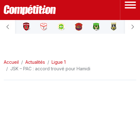
ACCUEIL
LIGUE 1
Accueil
LIGUE 2
Actualités
Ligue 1
JSK – PAC : accord trouvé pour Hamidi
COUPE D'ALGÉRIE
ÉQUIPE NATIONALE
COUPE DU MONDE
Actualités
Interviews