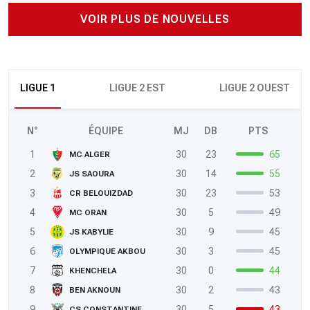
VOIR PLUS DE NOUVELLES
LIGUE 1
LIGUE 2 EST
LIGUE 2 OUEST
N°
ÉQUIPE
MJ
DB
PTS
1
30
23
65
MC ALGER
2
30
14
55
JS SAOURA
3
30
23
53
CR BELOUIZDAD
4
30
5
49
MC ORAN
5
30
9
45
JS KABYLIE
6
30
3
45
OLYMPIQUE AKBOU
7
30
0
44
KHENCHELA
8
30
2
43
BEN AKNOUN
9
30
5
43
CS CONSTANTINE