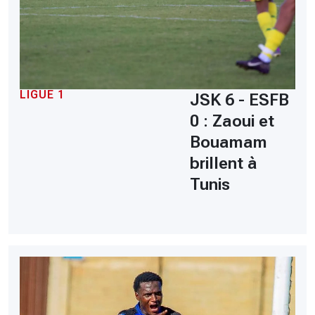
LIGUE 1
JSK 6 - ESFB
0 : Zaoui et
Bouamam
brillent à
Tunis