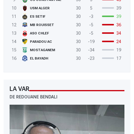
10
30
5
39
USM ALGER
11
30
-3
39
ES SETIF
12
30
-5
36
MB ROUISSET
13
30
-5
34
ASO CHLEF
14
30
-19
24
PARADOU AC
15
30
-34
19
MOSTAGANEM
16
30
-23
17
EL BAYADH
LA VAR
DE REDOUANE BENDALI