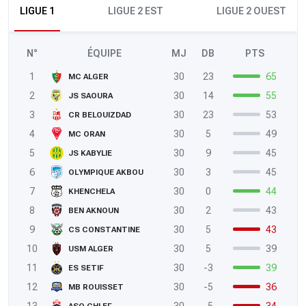
LIGUE 1
LIGUE 2 EST
LIGUE 2 OUEST
N°
ÉQUIPE
MJ
DB
PTS
1
30
23
65
MC ALGER
2
30
14
55
JS SAOURA
3
30
23
53
CR BELOUIZDAD
4
30
5
49
MC ORAN
5
30
9
45
JS KABYLIE
6
30
3
45
OLYMPIQUE AKBOU
7
30
0
44
KHENCHELA
8
30
2
43
BEN AKNOUN
9
30
5
43
CS CONSTANTINE
10
30
5
39
USM ALGER
11
30
-3
39
ES SETIF
12
30
-5
36
MB ROUISSET
13
30
-5
34
ASO CHLEF