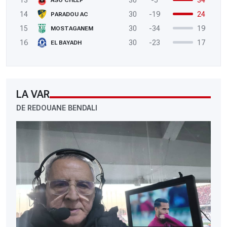
14
30
-19
24
PARADOU AC
15
30
-34
19
MOSTAGANEM
16
30
-23
17
EL BAYADH
LA VAR
DE REDOUANE BENDALI