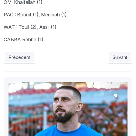
OM: Khalfallah (1)
PAC : Boucif (1), Mecibah (1)
WAT : Touil (2), Assli (1)
CABBA Rahba (1)
Article précédent : Le président de Médéa crie au scandale Bouk
Article suiv
Précédent
Suivant