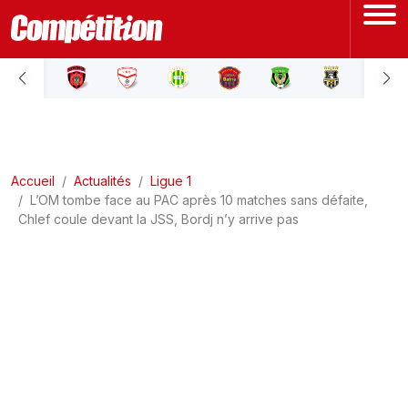
ACCUEIL
LIGUE 1
Accueil
LIGUE 2
Actualités
Ligue 1
L’OM tombe face au PAC après 10 matches sans défaite,
Chlef coule devant la JSS, Bordj n’y arrive pas
COUPE D'ALGÉRIE
ÉQUIPE NATIONALE
COUPE DU MONDE
Actualités
Interviews