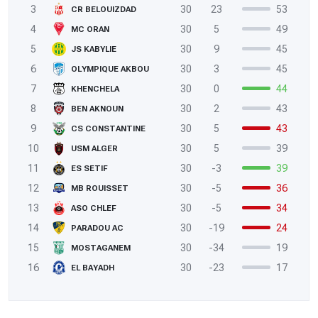
3
30
23
53
CR BELOUIZDAD
4
30
5
49
MC ORAN
5
30
9
45
JS KABYLIE
6
30
3
45
OLYMPIQUE AKBOU
7
30
0
44
KHENCHELA
8
30
2
43
BEN AKNOUN
9
30
5
43
CS CONSTANTINE
10
30
5
39
USM ALGER
11
30
-3
39
ES SETIF
12
30
-5
36
MB ROUISSET
13
30
-5
34
ASO CHLEF
14
30
-19
24
PARADOU AC
15
30
-34
19
MOSTAGANEM
16
30
-23
17
EL BAYADH