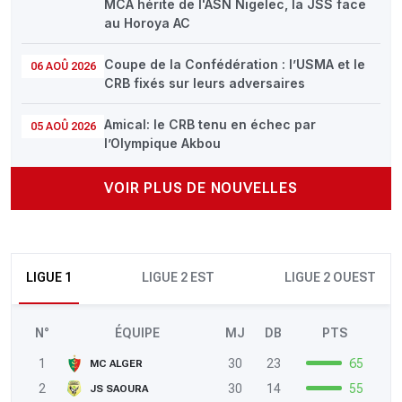
MCA hérite de l'ASN Nigelec, la JSS face
au Horoya AC
Coupe de la Confédération : l’USMA et le
06 AOÛ 2026
CRB fixés sur leurs adversaires
Amical: le CRB tenu en échec par
05 AOÛ 2026
l’Olympique Akbou
VOIR PLUS DE NOUVELLES
LIGUE 1
LIGUE 2 EST
LIGUE 2 OUEST
N°
ÉQUIPE
MJ
DB
PTS
1
30
23
65
MC ALGER
2
30
14
55
JS SAOURA