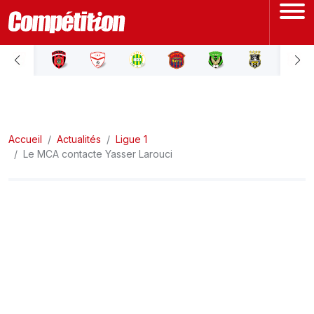
ACCUEIL
LIGUE 1
Accueil
LIGUE 2
Actualités
Ligue 1
Le MCA contacte Yasser Larouci
COUPE D'ALGÉRIE
ÉQUIPE NATIONALE
COUPE DU MONDE
Actualités
Interviews