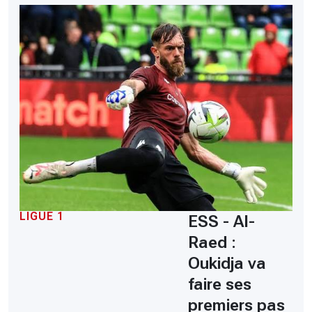
LIGUE 1
ESS - Al-
Raed :
Oukidja va
faire ses
premiers pas