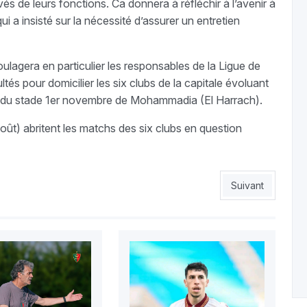
és de leurs fonctions. Ca donnera à réfléchir à l’avenir à
ui a insisté sur la nécessité d’assurer un entretien
lagera en particulier les responsables de la Ligue de
ltés pour domicilier les six clubs de la capitale évoluant
n du stade 1er novembre de Mohammadia (El Harrach).
t) abritent les matchs des six clubs en question
rater
Article suivant :
Suivant