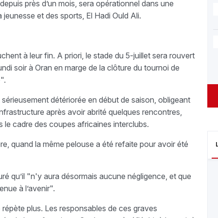
é depuis près d’un mois, sera opérationnel dans une
a jeunesse et des sports, El Hadi Ould Ali.
ent à leur fin. A priori, le stade du 5-juillet sera rouvert
lundi soir à Oran en marge de la clôture du tournoi de
".
it sérieusement détériorée en début de saison, obligeant
 infrastructure après avoir abrité quelques rencontres,
 le cadre des coupes africaines interclubs.
ère, quand la même pelouse a été refaite pour avoir été
uré qu’il "n'y aura désormais aucune négligence, et que
nue à l’avenir".
 répète plus. Les responsables de ces graves