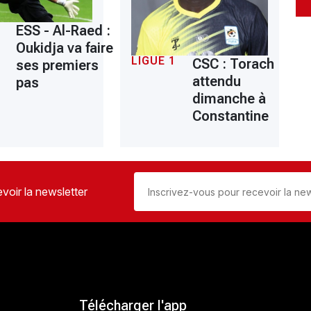
ESS - Al-Raed :
Oukidja va faire
LIGUE 1
CSC : Torach
ses premiers
attendu
pas
dimanche à
Constantine
voir la newsletter
Télécharger l'app