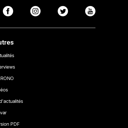
utres
ualités
terviews
HRONO
déos
 d'actualités
 var
rsion PDF