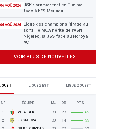
JSK : premier test en Tunisie
06 AOÛ 2026
face à l’ES Métlaoui
Ligue des champions (tirage au
06 AOÛ 2026
sort) : le MCA hérite de l'ASN
Nigelec, la JSS face au Horoya
AC
VOIR PLUS DE NOUVELLES
LIGUE 1
LIGUE 2 EST
LIGUE 2 OUEST
N°
ÉQUIPE
MJ
DB
PTS
1
30
23
65
MC ALGER
2
30
14
55
JS SAOURA
3
30
23
53
CR BELOUIZDAD