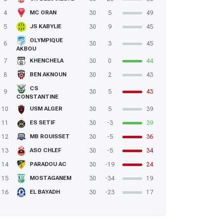
4
30
5
49
MC ORAN
5
30
9
45
JS KABYLIE
OLYMPIQUE
6
30
3
45
AKBOU
7
30
0
44
KHENCHELA
8
30
2
43
BEN AKNOUN
CS
9
30
5
43
CONSTANTINE
10
30
5
39
USM ALGER
11
30
-3
39
ES SETIF
 MCO : Ces joueurs qui ne coûtent rien
12
30
-5
36
MB ROUISSET
13
30
-5
34
ASO CHLEF
14
30
-19
24
PARADOU AC
15
30
-34
19
MOSTAGANEM
16
30
-23
17
EL BAYADH