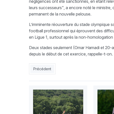
négligences ont été sanctionnés, en étant relev
leurs successeurs", a encore noté le ministre, q
permanent de la nouvelle pelouse.
L’imminente réouverture du stade olympique sou
football professionnel qui éprouvent des difficu
en Ligue 1, surtout après la non-homologatio
Deux stades seulement (Omar Hamadi et 20-aoû
depuis le début de cet exercice, rappelle-t-on.
Article précédent : ESS : Oran, l’escale à ne pas 
Précédent