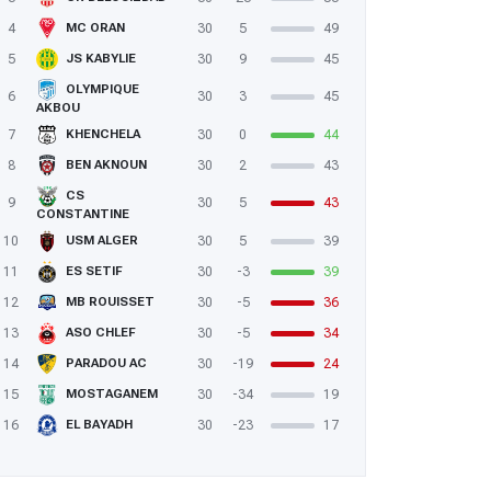
4
30
5
49
MC ORAN
5
30
9
45
JS KABYLIE
OLYMPIQUE
6
30
3
45
AKBOU
7
30
0
44
KHENCHELA
8
30
2
43
BEN AKNOUN
CS
9
30
5
43
CONSTANTINE
10
30
5
39
USM ALGER
11
30
-3
39
ES SETIF
12
30
-5
36
MB ROUISSET
13
30
-5
34
ASO CHLEF
14
30
-19
24
PARADOU AC
15
30
-34
19
MOSTAGANEM
16
30
-23
17
EL BAYADH