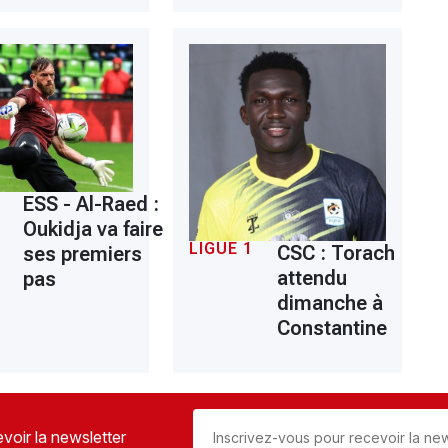
ESS - Al-Raed :
Oukidja va faire
LIGUE 1
CSC : Torach
ses premiers
attendu
pas
dimanche à
Constantine
voir la newsletter