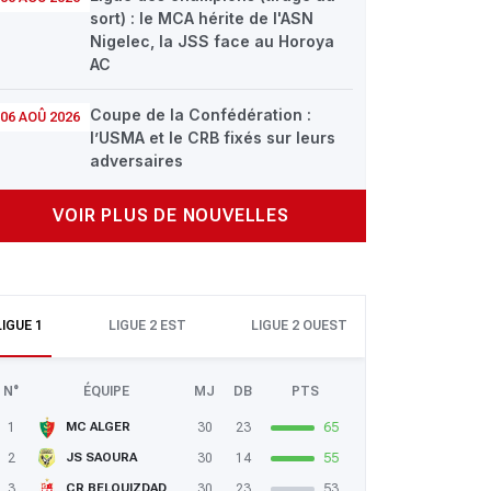
sort) : le MCA hérite de l'ASN
Nigelec, la JSS face au Horoya
AC
Coupe de la Confédération :
06 AOÛ 2026
l’USMA et le CRB fixés sur leurs
adversaires
VOIR PLUS DE NOUVELLES
LIGUE 1
LIGUE 2 EST
LIGUE 2 OUEST
N°
ÉQUIPE
MJ
DB
PTS
1
30
23
65
MC ALGER
2
30
14
55
JS SAOURA
3
30
23
53
CR BELOUIZDAD