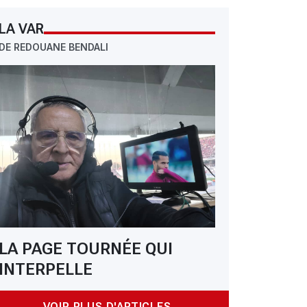
LA VAR
DE REDOUANE BENDALI
LA PAGE TOURNÉE QUI
INTERPELLE
 Ligue 1 (mise à jour) : l’USMA cale à domicile avant le Zamalek
VOIR PLUS D'ARTICLES