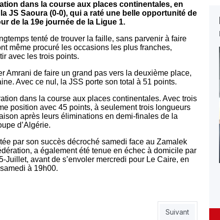
ation dans la course aux places continentales, en
la JS Saoura (0-0), qui a raté une belle opportunité de
ur de la 19e journée de la Ligue 1.
temps tenté de trouver la faille, sans parvenir à faire
sont même procuré les occasions les plus franches,
r avec les trois points.
Amrani de faire un grand pas vers la deuxième place,
ine. Avec ce nul, la JSS porte son total à 51 points.
tion dans la course aux places continentales. Avec trois
e position avec 45 points, à seulement trois longueurs
ison après leurs éliminations en demi-finales de la
oupe d’Algérie.
portée par son succès décroché samedi face au Zamalek
fédération, a également été tenue en échec à domicile par
Juillet, avant de s’envoler mercredi pour Le Caire, en
 samedi à 19h00.
n pour Belaïli
Article suivant :
Suivant