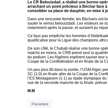
Le CR Belouizdad, a réalisé une bonne opér
arrachant un point précieux à Béchar face à 
consolider sa place de dauphin, en mise à jo
Dans une rencontre fermée, les Bécharis ont long
sauter le verrou belouizdadi. Les visiteurs se 
notamment après la pause, et auraient pu reparti
Ce faux pas empêche les hommes d’Abdelkader 
qualificative pour la Ligue des champions africa
De son côté, le Chabab réalise une bonne opéra
matchs en moins, le CRB prend seul la quatrièm
du podium. Les Algérois espèrent sauver leur sa
Coupe de la Confédération et en finale de la C
Un peu plus tôt dans la soirée, l’USM Alger, 
SC (1-0) en finale aller de la Coupe de la Con
l’ES Mostaganem (1-1) au stade olympique du 5-
vue de la seconde manche de la finale, prévue
M.M
Article précédent : MCO : Hyproc passe à l’actio
Précédent