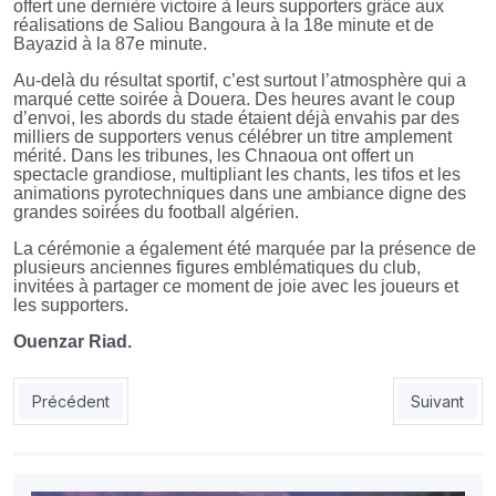
offert une dernière victoire à leurs supporters grâce aux
réalisations de Saliou Bangoura à la 18e minute et de
Bayazid à la 87e minute.
Au-delà du résultat sportif, c’est surtout l’atmosphère qui a
marqué cette soirée à Douera. Des heures avant le coup
d’envoi, les abords du stade étaient déjà envahis par des
milliers de supporters venus célébrer un titre amplement
mérité. Dans les tribunes, les Chnaoua ont offert un
spectacle grandiose, multipliant les chants, les tifos et les
animations pyrotechniques dans une ambiance digne des
grandes soirées du football algérien.
La cérémonie a également été marquée par la présence de
plusieurs anciennes figures emblématiques du club,
invitées à partager ce moment de joie avec les joueurs et
les supporters.
Ouenzar Riad.
Article précédent : MCO - USMA : finir la saison sur une bonne 
Article suiv
Précédent
Suivant