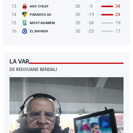
13
30
-5
34
ASO CHLEF
14
30
-19
24
PARADOU AC
15
30
-34
19
MOSTAGANEM
16
30
-23
17
EL BAYADH
LA VAR
DE REDOUANE BENDALI