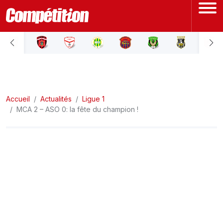
ACCUEIL
LIGUE 1
Accueil
LIGUE 2
Actualités
Ligue 1
MCA 2 – ASO 0: la fête du champion !
COUPE D'ALGÉRIE
ÉQUIPE NATIONALE
COUPE DU MONDE
Actualités
Interviews