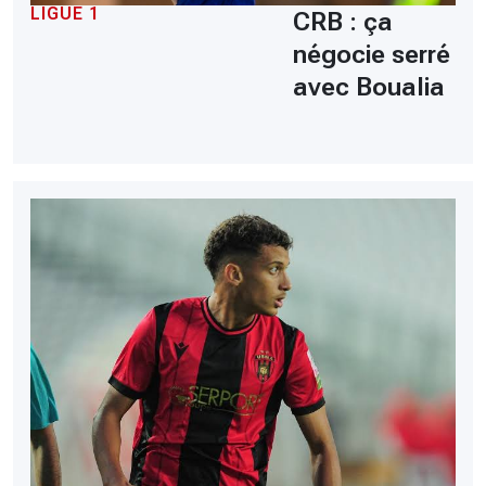
LIGUE 1
CRB : ça
négocie serré
avec Boualia