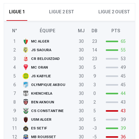
LIGUE 1
LIGUE 2 EST
LIGUE 2 OUEST
N°
ÉQUIPE
MJ
DB
PTS
1
30
23
65
MC ALGER
2
30
14
55
JS SAOURA
3
30
23
53
CR BELOUIZDAD
4
30
5
49
MC ORAN
5
30
9
45
JS KABYLIE
6
30
3
45
OLYMPIQUE AKBOU
7
30
0
44
KHENCHELA
8
30
2
43
BEN AKNOUN
9
30
5
43
CS CONSTANTINE
10
30
5
39
USM ALGER
11
30
-3
39
ES SETIF
12
30
-5
36
MB ROUISSET