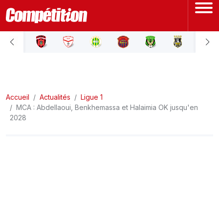
ACCUEIL
LIGUE 1
Accueil
LIGUE 2
Actualités
Ligue 1
MCA : Abdellaoui, Benkhemassa et Halaimia OK jusqu'en
2028
COUPE D'ALGÉRIE
ÉQUIPE NATIONALE
COUPE DU MONDE
Actualités
Interviews