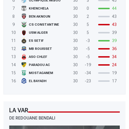
6
30
3
45
OLYMPIQUE AKBOU
7
30
0
44
KHENCHELA
8
30
2
43
BEN AKNOUN
9
30
5
43
CS CONSTANTINE
10
30
5
39
USM ALGER
11
30
-3
39
ES SETIF
12
30
-5
36
MB ROUISSET
13
30
-5
34
ASO CHLEF
14
30
-19
24
PARADOU AC
15
30
-34
19
MOSTAGANEM
16
30
-23
17
EL BAYADH
LA VAR
DE REDOUANE BENDALI