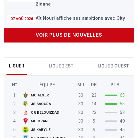
Zidane
Aït Nouri affiche ses ambitions avec City
07 AOÛ 2026
VOIR PLUS DE NOUVELLES
LIGUE 1
LIGUE 2 EST
LIGUE 2 OUEST
N°
ÉQUIPE
MJ
DB
PTS
1
30
23
65
MC ALGER
2
30
14
55
JS SAOURA
3
30
23
53
CR BELOUIZDAD
4
30
5
49
MC ORAN
5
30
9
45
JS KABYLIE