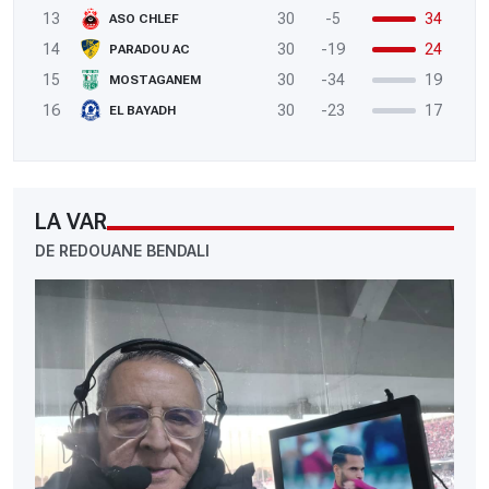
13
30
-5
34
ASO CHLEF
14
30
-19
24
PARADOU AC
15
30
-34
19
MOSTAGANEM
16
30
-23
17
EL BAYADH
LA VAR
DE REDOUANE BENDALI