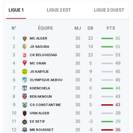
LIGUE 1
LIGUE 2 EST
LIGUE 2 OUEST
N°
ÉQUIPE
MJ
DB
PTS
1
30
23
65
MC ALGER
2
30
14
55
JS SAOURA
3
30
23
53
CR BELOUIZDAD
4
30
5
49
MC ORAN
5
30
9
45
JS KABYLIE
6
30
3
45
OLYMPIQUE AKBOU
7
30
0
44
KHENCHELA
8
30
2
43
BEN AKNOUN
9
30
5
43
CS CONSTANTINE
10
30
5
39
USM ALGER
11
30
-3
39
ES SETIF
12
30
-5
36
MB ROUISSET