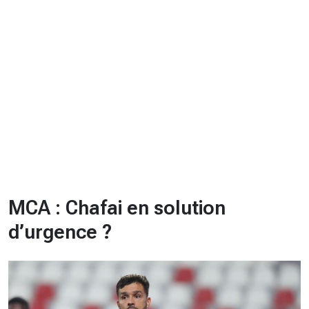
CHRONO
Vidéos
Fil d'actualités
La var
Version PDF
Politique de confidentialité
MCA : Chafai en solution
d’urgence ?