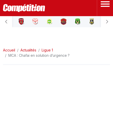
ACCUEIL
LIGUE 1
Accueil
LIGUE 2
Actualités
Ligue 1
MCA : Chafai en solution d’urgence ?
COUPE D'ALGÉRIE
ÉQUIPE NATIONALE
COUPE DU MONDE
Actualités
Interviews