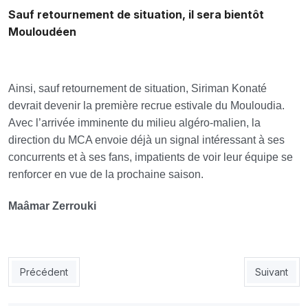
Sauf retournement de situation, il sera bientôt
Mouloudéen
Ainsi, sauf retournement de situation, Siriman Konaté
devrait devenir la première recrue estivale du Mouloudia.
Avec l’arrivée imminente du milieu algéro-malien, la
direction du MCA envoie déjà un signal intéressant à ses
concurrents et à ses fans, impatients de voir leur équipe se
renforcer en vue de la prochaine saison.
Maâmar Zerrouki
Article précédent : Mahious, un avenir à discuter avec la JSK
Article suiv
Précédent
Suivant