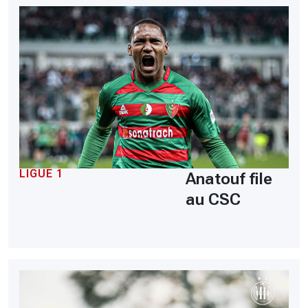
LIGUE 1
Anatouf file
au CSC