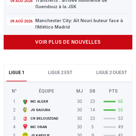
Transferts : arrivée imminente de
09 AOÛ 2026
Guendouz à la JSK
Manchester City: Aït Nouri buteur face à
09 AOÛ 2026
l’Atlético Madrid
VOIR PLUS DE NOUVELLES
LIGUE 1
LIGUE 2 EST
LIGUE 2 OUEST
N°
ÉQUIPE
MJ
DB
PTS
1
30
23
65
MC ALGER
2
30
14
55
JS SAOURA
3
30
23
53
CR BELOUIZDAD
4
30
5
49
MC ORAN
5
30
9
45
JS KABYLIE