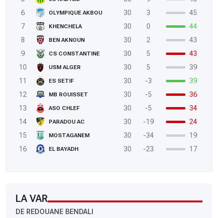
6
30
3
45
OLYMPIQUE AKBOU
7
30
0
44
KHENCHELA
8
30
2
43
BEN AKNOUN
9
30
5
43
CS CONSTANTINE
10
30
5
39
USM ALGER
11
30
-3
39
ES SETIF
12
30
-5
36
MB ROUISSET
13
30
-5
34
ASO CHLEF
14
30
-19
24
PARADOU AC
15
30
-34
19
MOSTAGANEM
16
30
-23
17
EL BAYADH
LA VAR
DE REDOUANE BENDALI