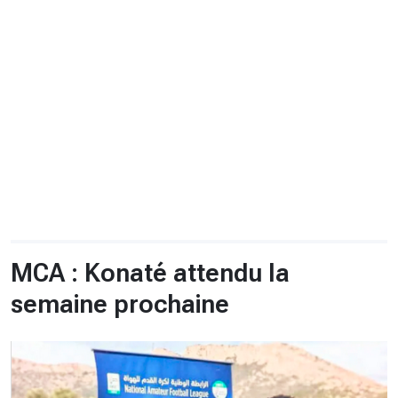
CHRONO
Vidéos
Fil d'actualités
La var
Version PDF
Politique de confidentialité
MCA : Konaté attendu la
semaine prochaine