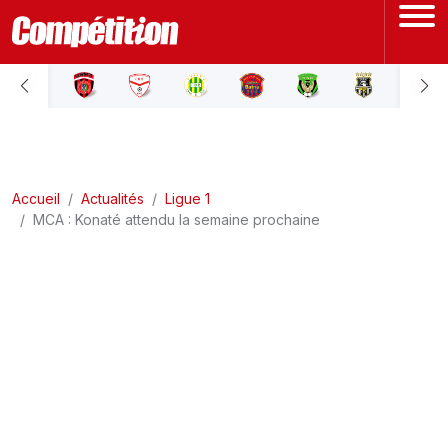
ACCUEIL
LIGUE 1
Accueil
LIGUE 2
Actualités
Ligue 1
MCA : Konaté attendu la semaine prochaine
COUPE D'ALGÉRIE
ÉQUIPE NATIONALE
COUPE DU MONDE
Actualités
Interviews