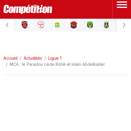
ACCUEIL
LIGUE 1
Accueil
LIGUE 2
Actualités
Ligue 1
MCA : le Paradou cède Kohili et Islam Abdelkader
COUPE D'ALGÉRIE
ÉQUIPE NATIONALE
COUPE DU MONDE
Actualités
Interviews