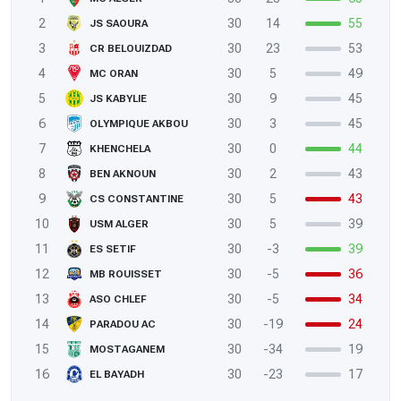
2
30
14
55
JS SAOURA
3
30
23
53
CR BELOUIZDAD
4
30
5
49
MC ORAN
5
30
9
45
JS KABYLIE
6
30
3
45
OLYMPIQUE AKBOU
7
30
0
44
KHENCHELA
8
30
2
43
BEN AKNOUN
9
30
5
43
CS CONSTANTINE
10
30
5
39
USM ALGER
11
30
-3
39
ES SETIF
12
30
-5
36
MB ROUISSET
13
30
-5
34
ASO CHLEF
14
30
-19
24
PARADOU AC
15
30
-34
19
MOSTAGANEM
16
30
-23
17
EL BAYADH