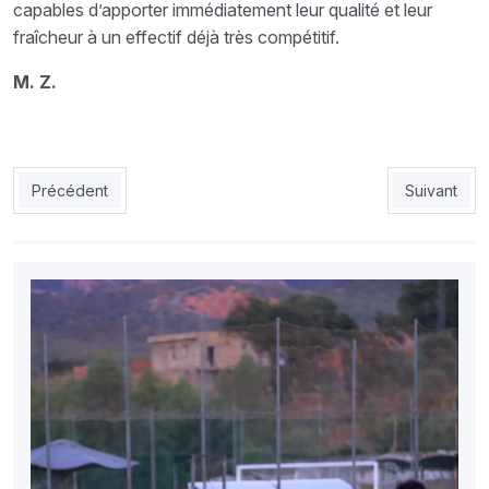
capables d’apporter immédiatement leur qualité et leur
fraîcheur à un effectif déjà très compétitif.
M. Z.
Article précédent : JSK : Sarr décide de partir
Article sui
Précédent
Suivant