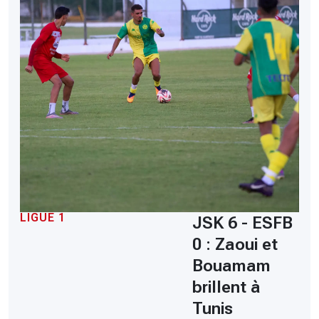
LIGUE 1
JSK 6 - ESFB
0 : Zaoui et
Bouamam
brillent à
Tunis