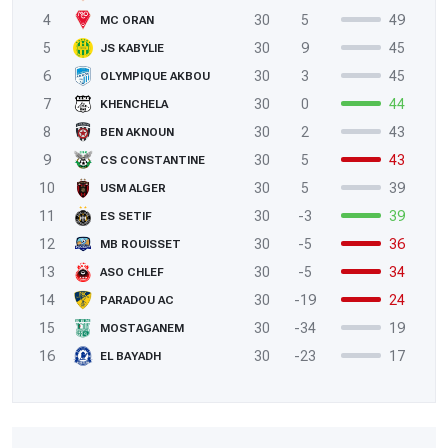
4
30
5
49
MC ORAN
5
30
9
45
JS KABYLIE
6
30
3
45
OLYMPIQUE AKBOU
7
30
0
44
KHENCHELA
8
30
2
43
BEN AKNOUN
9
30
5
43
CS CONSTANTINE
10
30
5
39
USM ALGER
11
30
-3
39
ES SETIF
12
30
-5
36
MB ROUISSET
13
30
-5
34
ASO CHLEF
14
30
-19
24
PARADOU AC
15
30
-34
19
MOSTAGANEM
16
30
-23
17
EL BAYADH