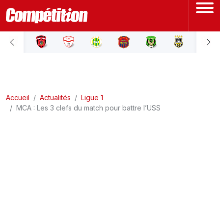
ACCUEIL
LIGUE 1
Accueil
LIGUE 2
Actualités
Ligue 1
MCA : Les 3 clefs du match pour battre l’USS
COUPE D'ALGÉRIE
ÉQUIPE NATIONALE
COUPE DU MONDE
Actualités
Interviews