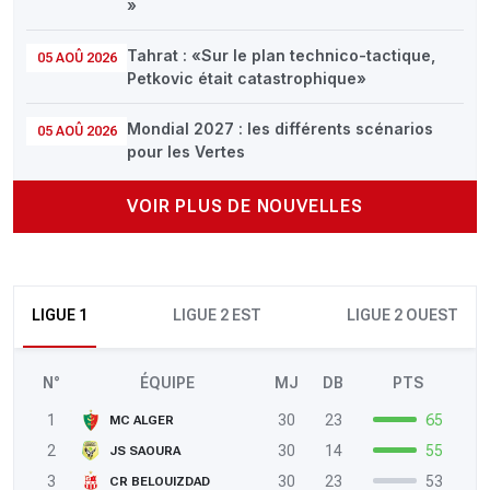
»
Tahrat : «Sur le plan technico-tactique,
05 AOÛ 2026
Petkovic était catastrophique»
Mondial 2027 : les différents scénarios
05 AOÛ 2026
pour les Vertes
VOIR PLUS DE NOUVELLES
LIGUE 1
LIGUE 2 EST
LIGUE 2 OUEST
N°
ÉQUIPE
MJ
DB
PTS
1
30
23
65
MC ALGER
2
30
14
55
JS SAOURA
3
30
23
53
CR BELOUIZDAD