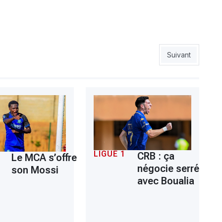
des Sétifiens
Article suivant 
Suivant
LIGUE 1
CRB : ça
Le MCA s’offre
négocie serré
son Mossi
avec Boualia