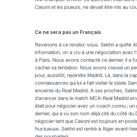
Casoni et les joueurs, ne devait être mis au cou
Ce ne sera pas un Français
Revenons à ce rendez-vous. Sekhri a quitté Al
information, on a cru à une négociation avec 
à Paris. Nous avons contacté ce dernier, il a 
cacher sa tentation. Nous avons creusé un peu 
pour, aussitôt, rejoindre Madrid. Là, dans la ca
connaissances qui lui a fait visiter le stade Sa
enceinte du Real Madrid. A ses proches, Sekhri 
d’avancer dans le match MCA-Real Madrid envis
était pour négocier avec un coach connu ; un g
dernier, qui a vu son nom déjà cité du côté du 
négocier tant que Casoni est toujours en poste
fructueuse. Sekhri est rentré à Alger avant-hie
des pourparlers.