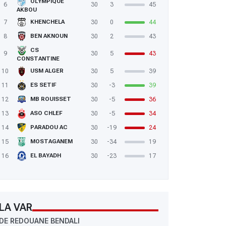
OLYMPIQUE
6
30
3
45
AKBOU
7
30
0
44
KHENCHELA
8
30
2
43
BEN AKNOUN
CS
9
30
5
43
CONSTANTINE
10
30
5
39
USM ALGER
11
30
-3
39
ES SETIF
12
30
-5
36
MB ROUISSET
13
30
-5
34
ASO CHLEF
14
30
-19
24
PARADOU AC
15
30
-34
19
MOSTAGANEM
16
30
-23
17
EL BAYADH
LA VAR
DE REDOUANE BENDALI