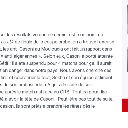
r les résultats vu que ce dernier est à un point du
n aux ¼ de finale de la coupe arabe, on a trouvé l’excuse
fet, les anti-Casoni au Mouloudia ont fait un rapport dans
 « anti-algériennes ». Selon eux, Casoni a porté atteinte
étif ; il a été suspendu pour 4 matchs pour ça. Il aurait
sant en danger dans notre pays. Nous avons cherché ces
finir et couronner le tout, Sekhri et son équipe estiment
ès de son ambassade à Alger à la suite de ses
e après le match nul face au CRB. Tout ça pour dire
é à avoir la tête de Casoni. Peut-être pas tout de suite,
casion, ils sont prêts à prendre les rênes dès le