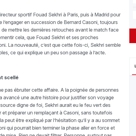
recteur sportif Fouad Sekhri à Paris, puis à Madrid pour
de l’engager en succession de Bernard Casoni, toujours
 de mettre les dernières retouches avant le match face
démentir cela, que Fouad Sekhri et ses proches
ni. La nouveauté, c’est que cette fois-ci, Sekhri semble
les, ce qui explique un peu son passage à l’acte.
t scellé
 ne pas ébruiter cette affaire. A la poignée de personnes
a avancé une autre histoire pour justifier son voyage
ource digne de foi, Sekhri aurait eu le feu vert des
 et préparer un remplaçant à Casoni, sans toutefois
la peut être expliqué par l’hésitation qu’il y a au sommet
i qui pourrait bien terminer la phase aller en force et
 de mise. Rien ne devait filtrer. Personne, surtout pas