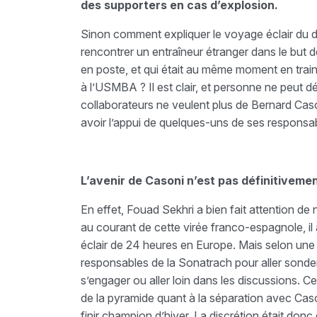
des supporters en cas d’explosion.
Sinon comment expliquer le voyage éclair du di
rencontrer un entraîneur étranger dans le but 
en poste, et qui était au même moment en train
à l’USMBA ? Il est clair, et personne ne peut 
collaborateurs ne veulent plus de Bernard Caso
avoir l’appui de quelques-uns de ses responsab
L’avenir de Casoni n’est pas définitivemen
En effet, Fouad Sekhri a bien fait attention de
au courant de cette virée franco-espagnole, il 
éclair de 24 heures en Europe. Mais selon une s
responsables de la Sonatrach pour aller sonder
s’engager ou aller loin dans les discussions. Ce
de la pyramide quant à la séparation avec Cason
finir champion d’hiver. La discrétion était donc