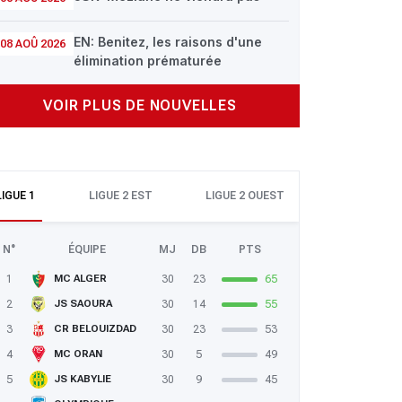
EN: Benitez, les raisons d'une
08 AOÛ 2026
élimination prématurée
VOIR PLUS DE NOUVELLES
LIGUE 1
LIGUE 2 EST
LIGUE 2 OUEST
N°
ÉQUIPE
MJ
DB
PTS
1
30
23
65
MC ALGER
2
30
14
55
JS SAOURA
3
30
23
53
CR BELOUIZDAD
4
30
5
49
MC ORAN
5
30
9
45
JS KABYLIE