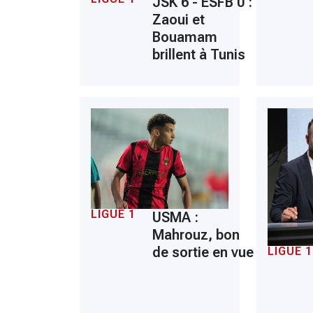
JSK 6 - ESFB 0 :
Zaoui et
Bouamam
brillent à Tunis
LIGUE 1
USMA :
Mahrouz, bon
de sortie en vue
LIGUE 1