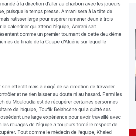
emandé à la direction d’aller au charbon avec les joueurs
ipe, puisque le temps presse. Amrani sera à la tête de
ais ratisser large pour espérer ramener deux à trois
le calendrier qui attend l’équipe, Amrani sait
résentent comme un premier tournant de cette deuxième
mes de finale de la Coupe d’Algérie sur lequel le
son effectif mais a exigé de sa direction de travailler
rôler et ne rien laisser au doute ni au hasard. Parmi les
ach du Mouloudia est de récupérer certaines personnes
étaire de l’équipe, Toufik Belahcène qui a quitté ses
Possédant une large expérience pour avoir travaillé avec
n les rouages de l’équipe a toujours forcé le respect de
récupérer. Tout comme le médecin de l’équipe, Khaled