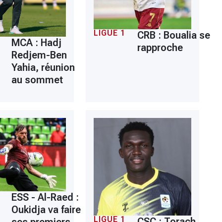
LIGUE 1
CRB : Boualia se
MCA : Hadj
rapproche
Redjem-Ben
Yahia, réunion
au sommet
ESS - Al-Raed :
Oukidja va faire
LIGUE 1
CSC : Torach