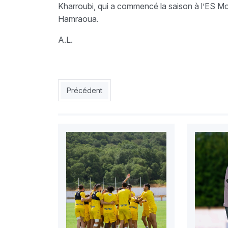
Kharroubi, qui a commencé la saison à l’ES M
Hamraoua.
A.L.
Article précédent : USMA : Benayad, c’est réglé
Précédent