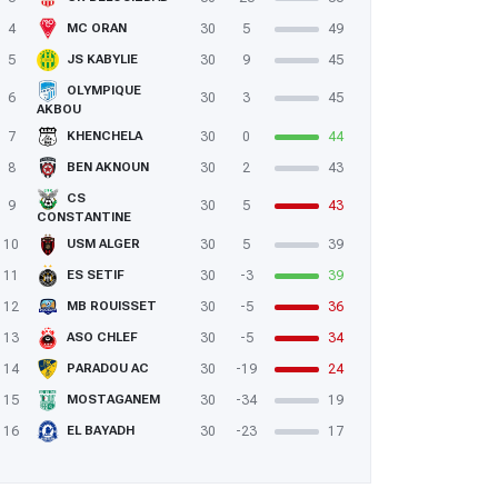
4
30
5
49
MC ORAN
5
30
9
45
JS KABYLIE
OLYMPIQUE
6
30
3
45
AKBOU
7
30
0
44
KHENCHELA
8
30
2
43
BEN AKNOUN
CS
9
30
5
43
CONSTANTINE
10
30
5
39
USM ALGER
11
30
-3
39
ES SETIF
12
30
-5
36
MB ROUISSET
13
30
-5
34
ASO CHLEF
14
30
-19
24
PARADOU AC
15
30
-34
19
MOSTAGANEM
16
30
-23
17
EL BAYADH