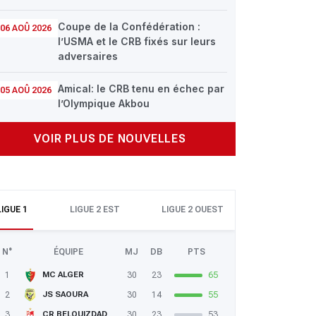
Coupe de la Confédération :
06 AOÛ 2026
l’USMA et le CRB fixés sur leurs
adversaires
Amical: le CRB tenu en échec par
05 AOÛ 2026
l’Olympique Akbou
VOIR PLUS DE NOUVELLES
LIGUE 1
LIGUE 2 EST
LIGUE 2 OUEST
N°
ÉQUIPE
MJ
DB
PTS
1
30
23
65
MC ALGER
2
30
14
55
JS SAOURA
3
30
23
53
CR BELOUIZDAD