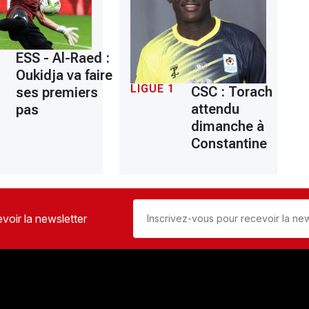
ESS - Al-Raed :
Oukidja va faire
LIGUE 1
CSC : Torach
ses premiers
attendu
pas
dimanche à
Constantine
voir la newsletter