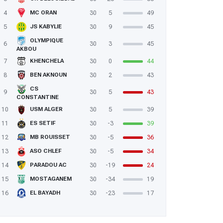
4
30
5
49
MC ORAN
5
30
9
45
JS KABYLIE
OLYMPIQUE
6
30
3
45
AKBOU
7
30
0
44
KHENCHELA
8
30
2
43
BEN AKNOUN
CS
9
30
5
43
CONSTANTINE
10
30
5
39
USM ALGER
11
30
-3
39
ES SETIF
12
30
-5
36
MB ROUISSET
13
30
-5
34
ASO CHLEF
14
30
-19
24
PARADOU AC
15
30
-34
19
MOSTAGANEM
16
30
-23
17
EL BAYADH