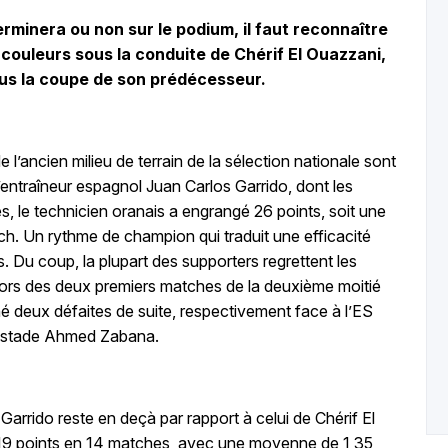
rminera ou non sur le podium, il faut reconnaître
couleurs sous la conduite de Chérif El Ouazzani,
ous la coupe de son prédécesseur.
e l’ancien milieu de terrain de la sélection nationale sont
’entraîneur espagnol Juan Carlos Garrido, dont les
es, le technicien oranais a engrangé 26 points, soit une
. Un rythme de champion qui traduit une efficacité
. Du coup, la plupart des supporters regrettent les
i lors des deux premiers matches de la deuxième moitié
é deux défaites de suite, respectivement face à l’ES
u stade Ahmed Zabana.
Garrido reste en deçà par rapport à celui de Chérif El
é 19 points en 14 matches, avec une moyenne de 1,35