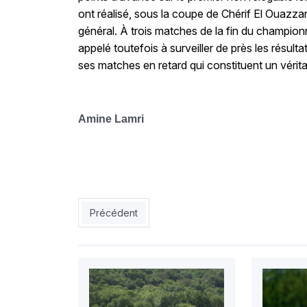
ont réalisé, sous la coupe de Chérif El Ouazza
général. À trois matches de la fin du championn
appelé toutefois à surveiller de près les résult
ses matches en retard qui constituent un vérita
Amine Lamri
Article précédent : CSC : Kouki, priorité d’Arama
Précédent