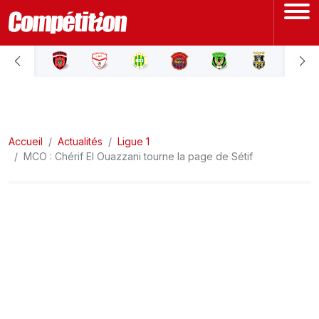
ACCUEIL
LIGUE 1
Accueil
LIGUE 2
Actualités
Ligue 1
MCO : Chérif El Ouazzani tourne la page de Sétif
COUPE D'ALGÉRIE
ÉQUIPE NATIONALE
COUPE DU MONDE
Actualités
Interviews