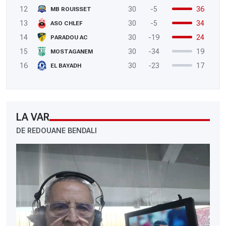
12
30
-5
36
MB ROUISSET
13
30
-5
34
ASO CHLEF
14
30
-19
24
PARADOU AC
15
30
-34
19
MOSTAGANEM
16
30
-23
17
EL BAYADH
LA VAR
DE REDOUANE BENDALI