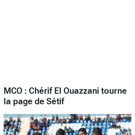
CHRONO
Vidéos
Fil d'actualités
La var
Version PDF
Politique de confidentialité
MCO : Chérif El Ouazzani tourne
la page de Sétif