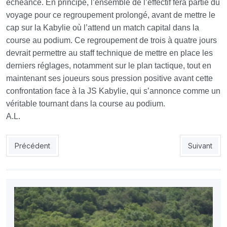
échéance. En principe, l’ensemble de l’effectif fera partie du
voyage pour ce regroupement prolongé, avant de mettre le
cap sur la Kabylie où l’attend un match capital dans la
course au podium. Ce regroupement de trois à quatre jours
devrait permettre au staff technique de mettre en place les
derniers réglages, notamment sur le plan tactique, tout en
maintenant ses joueurs sous pression positive avant cette
confrontation face à la JS Kabylie, qui s’annonce comme un
véritable tournant dans la course au podium.
A.L.
Article précédent : CSC : la pression monte avant le grand ren
Article sui
Précédent
Suivant