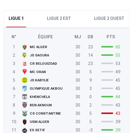
LIGUE 1
LIGUE 2 EST
LIGUE 2 OUEST
N°
ÉQUIPE
MJ
DB
PTS
1
30
23
65
MC ALGER
2
30
14
55
JS SAOURA
3
30
23
53
CR BELOUIZDAD
4
30
5
49
MC ORAN
5
30
9
45
JS KABYLIE
6
30
3
45
OLYMPIQUE AKBOU
7
30
0
44
KHENCHELA
8
30
2
43
BEN AKNOUN
9
30
5
43
CS CONSTANTINE
10
30
5
39
USM ALGER
11
30
-3
39
ES SETIF