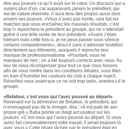
dire aux joueurs ce qu’il avait sur le cœur. Un discours qui a
surpris plus d’un, car auparavant, jamais le président, qui
est de nature réservée, n’aura tenu des propos aussi durs
envers ses joueurs. «Vous n’avez pas honte, cela fait six
matches que vous enchaînez les mauvais résultats, c’est
trop !» reprochera le président au groupe, qui ne s’attendait
guère à une telle sortie de leur président. «Avant, j’étais
tolérant mais cette fois-ci, je ne peux passer sous silence
certains comportements», dira-t-il sans s’adresser toutefois
directement aux éléments, auxquels il reproche leur
manque de professionnalisme. «Pourtant, vous ne
manquez de rien ; on a été toujours corrects avec vous. Au
lieu de nous récompenser pour tout ce que nous faisons
afin de vous mettre dans les conditions idéales, vous êtes
en train d’humilier les couleurs du club à chaque match.
Réveillez-vous avant que ce ne soit trop tard», avertira-t-il le
groupe.
«Belatoui, c’est vous qui l’avez poussé au départ»
Revenant sur la démission de Belatoui, le président, qui
n’envisageait pas de le limoger, dira : «Il est parti de son
propre gré.» Baba pointe un doigt accusateur sur les
joueurs. «C’est vous qui l’aviez poussé au départ. Si vous
aviez fait convenablement votre travail, il serait toujours là
avec vous.» Cette phare lâchée par le président était en