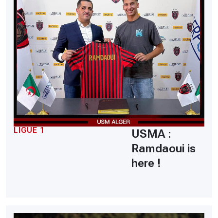
LIGUE 1
USMA :
Ramdaoui is
here !