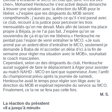
cher», Mohamed Henkouche s’est activé depuis dimanche
à trouver une solution avec la direction du MOB pour le
libérer. «J’espère que les dirigeants du MOB seront
compréhensifs ; j’aurais pu, après ce qu’il s’est passé avec
ce club, recourir à la justice pour percevoir les trois
mensualités qu’on me devait. Mais afin de laisser ma place
propre à Béjaïa, je ne l’ai pas fait. J’espère qu’on se
souviendra de ça et qu’on me libérera.» Henkouche ne
perdait pas l’espoir de venir entraîner le MCO. «Je suis
animé par un ardent désir d’entraîner le MCO, seulement je
demande à Baba de m’accorder un délai d’ici à la fin de
semaine pour régler ma situation avec le MOB», souhaitait
le coach mascaréen.
Cependant, selon un des dirigeants du club, Henkouche
aurait suggéré de faire le déplacement à Alger pour assister
au match NAHD - MCO en tant que superviseur. Avec l’arrêt
du championnat prévu après la journée de samedi,
Henkouche avait le temps pour régler son litige avec la
direction du MOB et espérait reprendre du service au MCO.
Finalement, ce la ne se fera pas cette fois.
M. S.
La réaction du président
«Il a jusqu’à minuit»