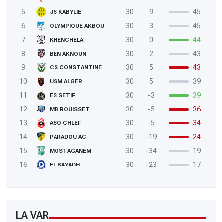
5
30
9
45
JS KABYLIE
6
30
3
45
OLYMPIQUE AKBOU
7
30
0
44
KHENCHELA
8
30
2
43
BEN AKNOUN
9
30
5
43
CS CONSTANTINE
10
30
5
39
USM ALGER
11
30
-3
39
ES SETIF
12
30
-5
36
MB ROUISSET
13
30
-5
34
ASO CHLEF
14
30
-19
24
PARADOU AC
15
30
-34
19
MOSTAGANEM
16
30
-23
17
EL BAYADH
LA VAR