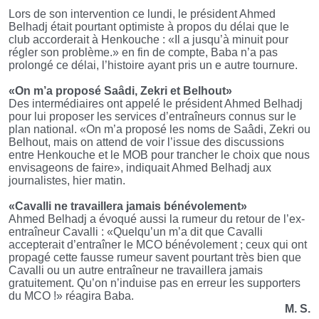
Lors de son intervention ce lundi, le président Ahmed
Belhadj était pourtant optimiste à propos du délai que le
club accorderait à Henkouche : «Il a jusqu’à minuit pour
régler son problème.» en fin de compte, Baba n’a pas
prolongé ce délai, l’histoire ayant pris un e autre tournure.
«On m’a proposé Saâdi, Zekri et Belhout»
Des intermédiaires ont appelé le président Ahmed Belhadj
pour lui proposer les services d’entraîneurs connus sur le
plan national. «On m’a proposé les noms de Saâdi, Zekri ou
Belhout, mais on attend de voir l’issue des discussions
entre Henkouche et le MOB pour trancher le choix que nous
envisageons de faire», indiquait Ahmed Belhadj aux
journalistes, hier matin.
«Cavalli ne travaillera jamais bénévolement»
Ahmed Belhadj a évoqué aussi la rumeur du retour de l’ex-
entraîneur Cavalli : «Quelqu’un m’a dit que Cavalli
accepterait d’entraîner le MCO bénévolement ; ceux qui ont
propagé cette fausse rumeur savent pourtant très bien que
Cavalli ou un autre entraîneur ne travaillera jamais
gratuitement. Qu’on n’induise pas en erreur les supporters
du MCO !» réagira Baba.
M. S.