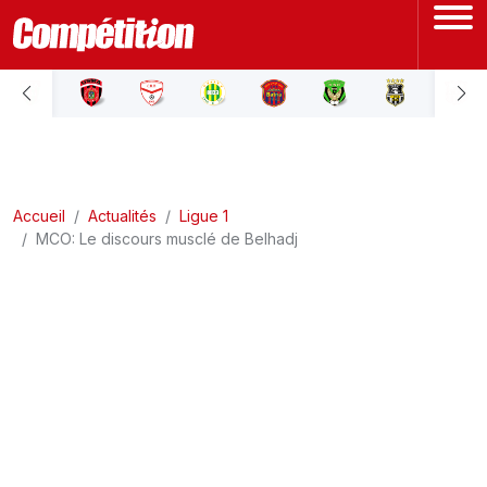
ACCUEIL
LIGUE 1
Accueil
LIGUE 2
Actualités
Ligue 1
MCO: Le discours musclé de Belhadj
COUPE D'ALGÉRIE
ÉQUIPE NATIONALE
COUPE DU MONDE
Actualités
Interviews