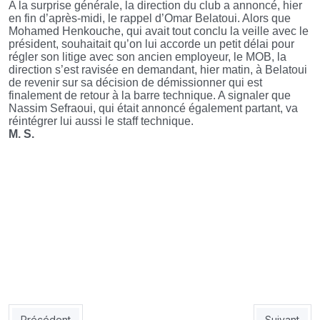
A la surprise générale, la direction du club a annoncé, hier
en fin d’après-midi, le rappel d’Omar Belatoui. Alors que
Mohamed Henkouche, qui avait tout conclu la veille avec le
président, souhaitait qu’on lui accorde un petit délai pour
régler son litige avec son ancien employeur, le MOB, la
direction s’est ravisée en demandant, hier matin, à Belatoui
de revenir sur sa décision de démissionner qui est
finalement de retour à la barre technique. A signaler que
Nassim Sefraoui, qui était annoncé également partant, va
réintégrer lui aussi le staff technique.
M. S.
Article précédent : ESS: Ce qu’il faut éviter face au CAB
Article suiv
Précédent
Suivant