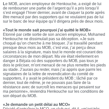
L
e MOB, ancien employeur de Henkouche, a exigé de lui
de rembourser une partie de l’argent qu’il a pris lorsqu’il
s’est engagé l’hiver dernier, avant de claquer la porte après
être menacé par des supporters qui ne voulaient pas de lui
sur le banc de leur équipe qu’il dirigera près de deux mois.
«Tout le monde sait pourquoi j’ai quitté le MOB»
Etonné par cette sortie de son ancien employeur, Mohamed
Henkouche ne dissimulait pas sa déception. «Je suis
choqué qu’on cherche à me bloquer. J’ai travaillé pendant
presque deux mois au MOB, c’est vrai, j’ai perçu deux
salaires à la signature, mais tout le monde est courant des
circonstances de mon départ. Ma vie était réellement en
danger à Béjaïa où des supporters du MOB, pas tous je
dois le préciser, m’ont menacé de ne plus remettre les pieds
au stade. J’aurais pu rester, mais j’ai appris que parmi les
signataires de la lettre de revendication du comité de
supporters, il y avait le président du MOB ; lâché par ce
dernier, tout de même, je ne pouvais pas faire de la
résistance avec de surcroît les menaces qui pesaient sur
ma personne», reviendra Henkouche sur les conditions de
son départ du MOB.
«Je demande un petit délai au MCO»
Décidé d’entraîner le MCO, un club qui, dit-il, «m’est très