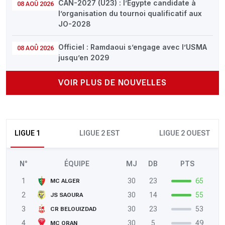
CAN-2027 (U23) : l’Égypte candidate à
08 AOÛ 2026
l’organisation du tournoi qualificatif aux
JO-2028
Officiel : Ramdaoui s’engage avec l’USMA
08 AOÛ 2026
jusqu’en 2029
VOIR PLUS DE NOUVELLES
LIGUE 1
LIGUE 2 EST
LIGUE 2 OUEST
N°
ÉQUIPE
MJ
DB
PTS
1
30
23
65
MC ALGER
2
30
14
55
JS SAOURA
3
30
23
53
CR BELOUIZDAD
4
30
5
49
MC ORAN