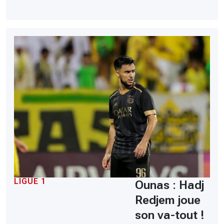
LIGUE 1
Ounas : Hadj
Redjem joue
son va-tout !