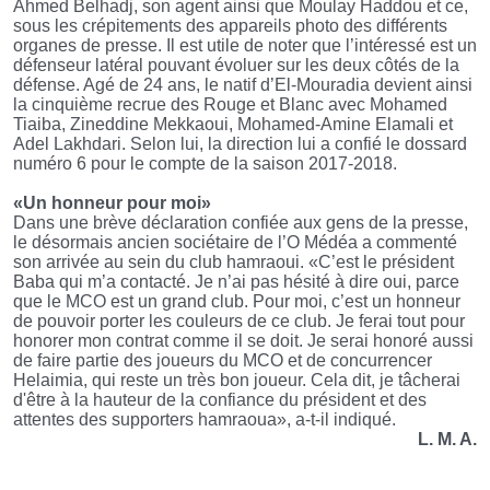
Ahmed Belhadj, son agent ainsi que Moulay Haddou et ce,
sous les crépitements des appareils photo des différents
organes de presse. Il est utile de noter que l’intéressé est un
défenseur latéral pouvant évoluer sur les deux côtés de la
défense. Agé de 24 ans, le natif d’El-Mouradia devient ainsi
la cinquième recrue des Rouge et Blanc avec Mohamed
Tiaiba, Zineddine Mekkaoui, Mohamed-Amine Elamali et
Adel Lakhdari. Selon lui, la direction lui a confié le dossard
numéro 6 pour le compte de la saison 2017-2018.
«Un honneur pour moi»
Dans une brève déclaration confiée aux gens de la presse,
le désormais ancien sociétaire de l’O Médéa a commenté
son arrivée au sein du club hamraoui. «C’est le président
Baba qui m’a contacté. Je n’ai pas hésité à dire oui, parce
que le MCO est un grand club. Pour moi, c’est un honneur
de pouvoir porter les couleurs de ce club. Je ferai tout pour
honorer mon contrat comme il se doit. Je serai honoré aussi
de faire partie des joueurs du MCO et de concurrencer
Helaimia, qui reste un très bon joueur. Cela dit, je tâcherai
d'être à la hauteur de la confiance du président et des
attentes des supporters hamraoua», a-t-il indiqué.
L. M. A.