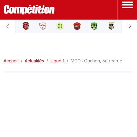
ACCUEIL
LIGUE 1
Accueil
LIGUE 2
Actualités
Ligue 1
MCO : Ouchen, 5e recrue
COUPE D'ALGÉRIE
ÉQUIPE NATIONALE
COUPE DU MONDE
Actualités
Interviews