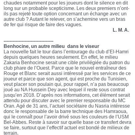
chaudes notamment pour les joueurs dont le silence en dit
long sur un probable scepticisme. Les deux premiers n’ont-
ils pas rejeté toute option concernant un échange avec un
autre club ? Autant le relever, on s’achemine vers un bras
de fer qui risque de faire des vagues.
L. M. A.
---------------------------------
Benhocine, un autre milieu
dans le viseur
La nouvelle fait le tour dans l’entourage du club d’El-Hamri
depuis quelques heures seulement. En effet, le milieu
Zakaria Benhocine serait une cible privilégiée du patron du
club phare de l’Ouest. Parce que le nouvel entraîneur des
Rouge et Blanc serait aussi intéressé par les services de ce
joueur et parce que son agent, qui est proche du Tunisien,
veut placer son poulain qui, pour rappel, n’a pas beaucoup
joué au NA Hussein Dey avec lequel il reste sous contrat
jusqu’en 2018. D’après nos informations, cet élément serait
attendu pour discuter avec le premier responsable du MC
Oran. Agé de 31 ans, l’actuel sociétaire du Nasria intéresse
donc le responsable de la barre technique des Hamraoua,
qui le connaît pour l’avoir drivé sous les couleurs de l’USM
Bel-Abbes. Reste à savoir sur quelle base ce transfert devra
se faire, surtout que l’effectif actuel est bondé de milieux de
terrain.