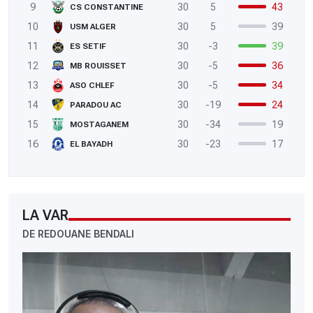
9
30
5
43
CS CONSTANTINE
10
30
5
39
USM ALGER
11
30
-3
39
ES SETIF
12
30
-5
36
MB ROUISSET
13
30
-5
34
ASO CHLEF
14
30
-19
24
PARADOU AC
15
30
-34
19
MOSTAGANEM
16
30
-23
17
EL BAYADH
LA VAR
DE REDOUANE BENDALI