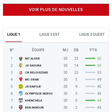
VOIR PLUS DE NOUVELLES
LIGUE 1
LIGUE 2 EST
LIGUE 2 OUEST
N°
ÉQUIPE
MJ
DB
PTS
1
30
23
65
MC ALGER
2
30
14
55
JS SAOURA
3
30
23
53
CR BELOUIZDAD
4
30
5
49
MC ORAN
5
30
9
45
JS KABYLIE
6
30
3
45
OLYMPIQUE AKBOU
7
30
0
44
KHENCHELA
8
30
2
43
BEN AKNOUN