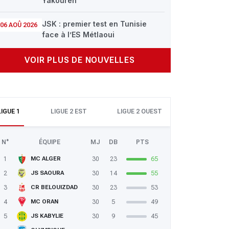
Yakouren
JSK : premier test en Tunisie
06 AOÛ 2026
face à l’ES Métlaoui
VOIR PLUS DE NOUVELLES
LIGUE 1
LIGUE 2 EST
LIGUE 2 OUEST
N°
ÉQUIPE
MJ
DB
PTS
1
30
23
65
MC ALGER
2
30
14
55
JS SAOURA
3
30
23
53
CR BELOUIZDAD
4
30
5
49
MC ORAN
5
30
9
45
JS KABYLIE