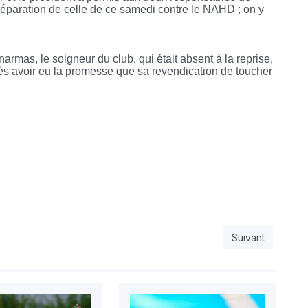
préparation de celle de ce samedi contre le NAHD ; on y
mas, le soigneur du club, qui était absent à la reprise,
rès avoir eu la promesse que sa revendication de toucher
oral au plus bas
Article suivant :
Suivant