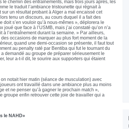
s le chemin des entraînements, mais trois jours après, les
mme le traduit l’ambiance tristounette qui régnait à
 sur un résultat probant à Alger a mal encaissé cet
rs tenu un discours, au cours duquel il a fait des
e doit s’en vouloir qu’à nous-mêmes », déplorera le
ux joué que face à l’USMB, mais j’ai constaté qu’on n’a
 à l’entraînement durant la semaine. » Par ailleurs,
é des occasions de marquer au plus fort moment de la
érieur, quand une demi-occasion se présente, il faut tout
amment au penalty raté par Bentiba qui fut le tournant du
ur a demandé au groupe de préparer sérieusement le
eur a-t-il dit, le sourire aux supporters qui étaient
, on notait hier matin (séance de musculation) avec
es joueurs ont travaillé dans une ambiance plus au moins
 page et ne penser qu’à gagner le prochain match »,
 groupe enfin retrouver cette joie de travailler qui a
rs le NAHD»