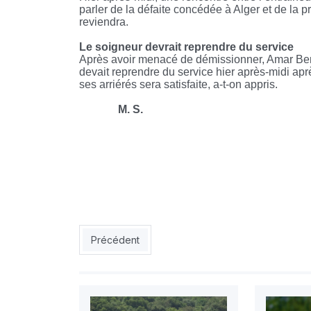
parler de la défaite concédée à Alger et de la 
reviendra.
Le soigneur devrait reprendre du service
Après avoir menacé de démissionner, Amar Benar
devait reprendre du service hier après-midi ap
ses arriérés sera satisfaite, a-t-on appris.
M. S.
Article précédent : USMH : La reprise avec un m
Précédent