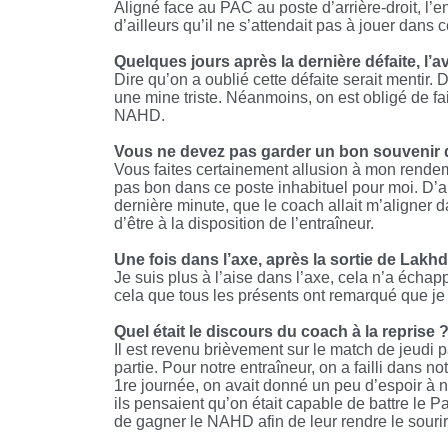
Aligné face au PAC au poste d’arrière-droit, l’
d’ailleurs qu’il ne s’attendait pas à jouer dans c
Quelques jours après la dernière défaite, l’
Dire qu’on a oublié cette défaite serait mentir. 
une mine triste. Néanmoins, on est obligé de fair
NAHD.
Vous ne devez pas garder un bon souvenir
Vous faites certainement allusion à mon rendeme
pas bon dans ce poste inhabituel pour moi. D’ail
dernière minute, que le coach allait m’aligner 
d’être à la disposition de l’entraîneur.
Une fois dans l’axe, après la sortie de Lak
Je suis plus à l’aise dans l’axe, cela n’a échap
cela que tous les présents ont remarqué que je s
Quel était le discours du coach à la reprise 
Il est revenu brièvement sur le match de jeudi
partie. Pour notre entraîneur, on a failli dans n
1re journée, on avait donné un peu d’espoir à no
ils pensaient qu’on était capable de battre le Pa
de gagner le NAHD afin de leur rendre le sourir