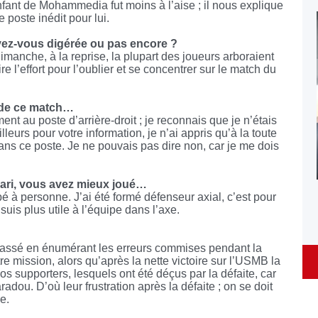
enfant de Mohammedia fut moins à l’aise ; il nous explique
e poste inédit pour lui.
avez-vous digérée ou pas encore ?
Dimanche, à la reprise, la plupart des joueurs arboraient
e l’effort pour l’oublier et se concentrer sur le match du
 de ce match…
nt au poste d’arrière-droit ; je reconnais que je n’étais
leurs pour votre information, je n’ai appris qu’à la toute
dans ce poste. Je ne pouvais pas dire non, car je me dois
hdari, vous avez mieux joué…
pé à personne. J’ai été formé défenseur axial, c’est pour
uis plus utile à l’équipe dans l’axe.
?
 passé en énumérant les erreurs commises pendant la
otre mission, alors qu’après la nette victoire sur l’USMB la
s supporters, lesquels ont été déçus par la défaite, car
radou. D’où leur frustration après la défaite ; on se doit
e.