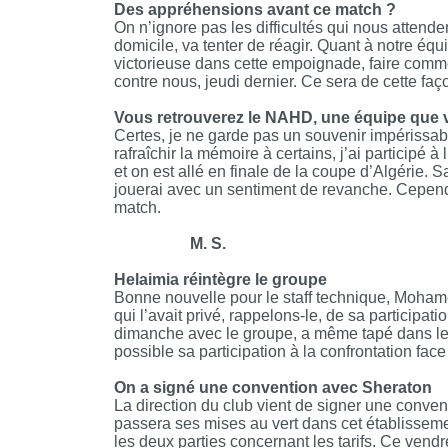
Des appréhensions avant ce match ?
On n’ignore pas les difficultés qui nous attend
domicile, va tenter de réagir. Quant à notre équi
victorieuse dans cette empoignade, faire comme
contre nous, jeudi dernier. Ce sera de cette fa
Vous retrouverez le NAHD, une équipe que vo
Certes, je ne garde pas un souvenir impérissab
rafraîchir la mémoire à certains, j’ai participé
et on est allé en finale de la coupe d’Algérie. S
jouerai avec un sentiment de revanche. Cepend
match.
M. S.
Helaimia réintègre le groupe
Bonne nouvelle pour le staff technique, Mohame
qui l’avait privé, rappelons-le, de sa participat
dimanche avec le groupe, a même tapé dans le 
possible sa participation à la confrontation f
On a signé une convention avec Sheraton
La direction du club vient de signer une conven
passera ses mises au vert dans cet établisseme
les deux parties concernant les tarifs. Ce vendr