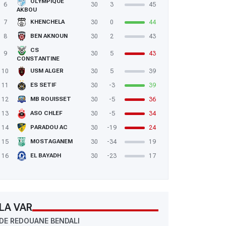
OLYMPIQUE
6
30
3
45
AKBOU
7
30
0
44
KHENCHELA
8
30
2
43
BEN AKNOUN
CS
9
30
5
43
CONSTANTINE
10
30
5
39
USM ALGER
11
30
-3
39
ES SETIF
12
30
-5
36
MB ROUISSET
13
30
-5
34
ASO CHLEF
14
30
-19
24
PARADOU AC
15
30
-34
19
MOSTAGANEM
16
30
-23
17
EL BAYADH
LA VAR
DE REDOUANE BENDALI