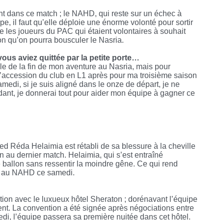
ent dans ce match ; le NAHD, qui reste sur un échec à
pe, il faut qu’elle déploie une énorme volonté pour sortir
 les joueurs du PAC qui étaient volontaires à souhait
çon qu’on pourra bousculer le Nasria.
us aviez quittée par la petite porte…
le de la fin de mon aventure au Nasria, mais pour
 à l’accession du club en L1 après pour ma troisième saison
amedi, si je suis aligné dans le onze de départ, je ne
ant, je donnerai tout pour aider mon équipe à gagner ce
d Réda Helaimia est rétabli de sa blessure à la cheville
ion au dernier match. Helaimia, qui s’est entraîné
ballon sans ressentir la moindre gêne. Ce qui rend
ace au NAHD ce samedi.
tion avec le luxueux hôtel Sheraton ; dorénavant l’équipe
nt. La convention a été signée après négociations entre
edi, l’équipe passera sa première nuitée dans cet hôtel.