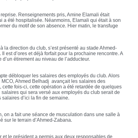
a reprise. Renseignements pris, Amine Elamali était
i a été hospitalisée. Néanmoins, Elamali qui était à son
rmer du motif de son absence. Hier matin, le transfuge
à la direction du club, s’est présenté au stade Ahmed-
l est d’ores et déjà forfait pour la prochaine rencontre. A
 d’un étirement au niveau de l’adducteur.
pte débloquer les salaires des employés du club. Alors
 du MCO, Ahmed Belhadj
avançait les salaires des
cette fois-ci, cette opération a été retardée de quelques
salaires qui sera versé aux employés du club serait de
 salaires d’ici la fin de semaine.
in, on a fait une séance de musculation dans une salle à
lé sur le terrain d’Ahmed-Zabana.
ur et le président a permis aux deux responsables de