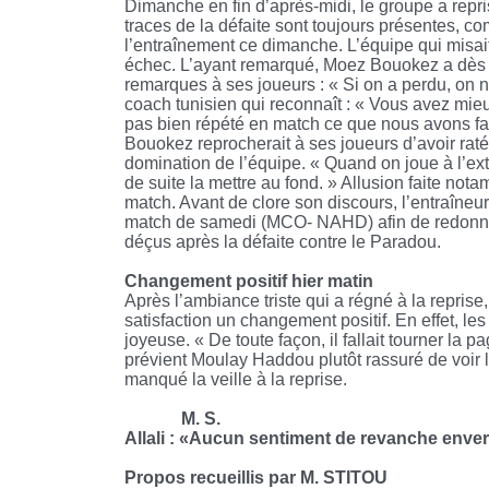
Dimanche en fin d’après-midi, le groupe a repri
traces de la défaite sont toujours présentes, co
l’entraînement ce dimanche. L’équipe qui misait
échec. L’ayant remarqué, Moez Bouokez a dès lo
remarques à ses joueurs : « Si on a perdu, on n
coach tunisien qui reconnaît : « Vous avez mie
pas bien répété en match ce que nous avons fait
Bouokez reprocherait à ses joueurs d’avoir rat
domination de l’équipe. « Quand on joue à l’ext
de suite la mettre au fond. » Allusion faite not
match. Avant de clore son discours, l’entraîne
match de samedi (MCO- NAHD) afin de redonner, l
déçus après la défaite contre le Paradou.
Changement positif hier matin
Après l’ambiance triste qui a régné à la reprise
satisfaction un changement positif. En effet, l
joyeuse. « De toute façon, il fallait tourner la
prévient Moulay Haddou plutôt rassuré de voir le
manqué la veille à la reprise.
M. S.
Allali : «Aucun sentiment de revanche enve
Propos recueillis par M. STITOU