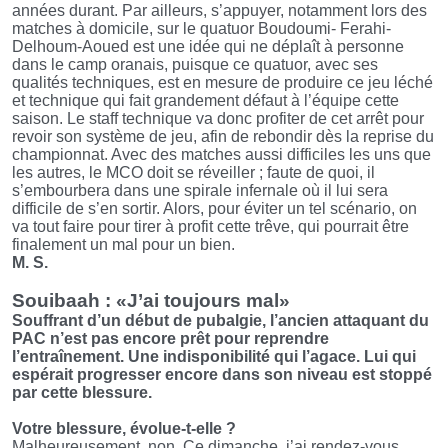
années durant. Par ailleurs, s’appuyer, notamment lors des
matches à domicile, sur le quatuor Boudoumi- Ferahi-
Delhoum-Aoued est une idée qui ne déplaît à personne
dans le camp oranais, puisque ce quatuor, avec ses
qualités techniques, est en mesure de produire ce jeu léché
et technique qui fait grandement défaut à l’équipe cette
saison. Le staff technique va donc profiter de cet arrêt pour
revoir son système de jeu, afin de rebondir dès la reprise du
championnat. Avec des matches aussi difficiles les uns que
les autres, le MCO doit se réveiller ; faute de quoi, il
s’embourbera dans une spirale infernale où il lui sera
difficile de s’en sortir. Alors, pour éviter un tel scénario, on
va tout faire pour tirer à profit cette trêve, qui pourrait être
finalement un mal pour un bien.
M. S.
Souibaah : «J’ai toujours mal»
Souffrant d’un début de pubalgie, l’ancien attaquant du
PAC n’est pas encore prêt pour reprendre
l’entraînement. Une indisponibilité qui l’agace. Lui qui
espérait progresser encore dans son niveau est stoppé
par cette blessure.
Votre blessure, évolue-t-elle ?
Malheureusement, non. Ce dimanche, j’ai rendez-vous