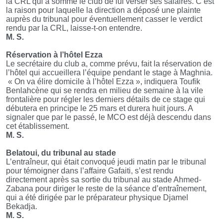
la CRL qui a sommé le club de lui verser ses salaires. C’est
la raison pour laquelle la direction a déposé une plainte
auprès du tribunal pour éventuellement casser le verdict
rendu par la CRL, laisse-t-on entendre.
M. S.
Réservation à l’hôtel Ezza
Le secrétaire du club a, comme prévu, fait la réservation de
l’hôtel qui accueillera l’équipe pendant le stage à Maghnia.
« On va élire domicile à l’hôtel Ezza », indiquera Toufik
Benlahcène qui se rendra en milieu de semaine à la vile
frontalière pour régler les derniers détails de ce stage qui
débutera en principe le 25 mars et durera huit jours. A
signaler que par le passé, le MCO est déjà descendu dans
cet établissement.
M. S.
Belatoui, du tribunal au stade
L’entraîneur, qui était convoqué jeudi matin par le tribunal
pour témoigner dans l’affaire Gafaiti, s’est rendu
directement après sa sortie du tribunal au stade Ahmed-
Zabana pour diriger le reste de la séance d’entraînement,
qui a été dirigée par le préparateur physique Djamel
Bekadja.
M. S.