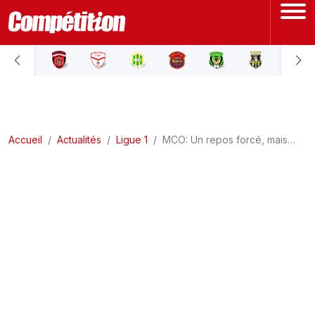
ACCUEIL
LIGUE 1
Accueil
LIGUE 2
Actualités
Ligue 1
MCO: Un repos forcé, mais…
COUPE D'ALGÉRIE
ÉQUIPE NATIONALE
COUPE DU MONDE
Actualités
Interviews