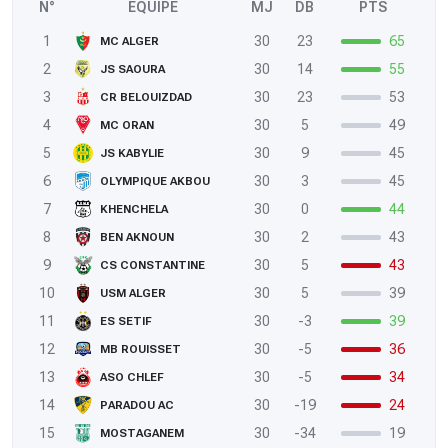
N°
ÉQUIPE
MJ
DB
PTS
1
30
23
65
MC ALGER
2
30
14
55
JS SAOURA
3
30
23
53
CR BELOUIZDAD
4
30
5
49
MC ORAN
5
30
9
45
JS KABYLIE
6
30
3
45
OLYMPIQUE AKBOU
7
30
0
44
KHENCHELA
8
30
2
43
BEN AKNOUN
9
30
5
43
CS CONSTANTINE
10
30
5
39
USM ALGER
11
30
-3
39
ES SETIF
12
30
-5
36
MB ROUISSET
13
30
-5
34
ASO CHLEF
14
30
-19
24
PARADOU AC
15
30
-34
19
MOSTAGANEM