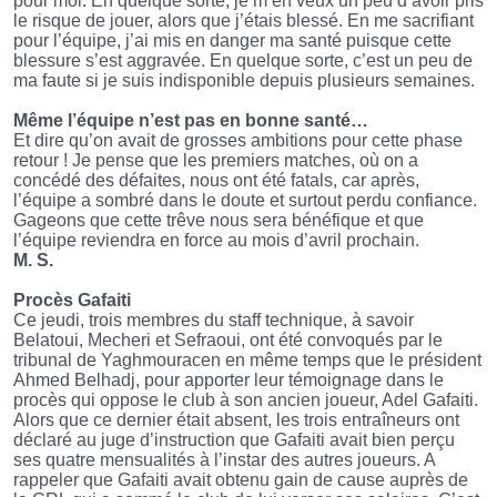
pour moi. En quelque sorte, je m’en veux un peu d’avoir pris
le risque de jouer, alors que j’étais blessé. En me sacrifiant
pour l’équipe, j’ai mis en danger ma santé puisque cette
blessure s’est aggravée. En quelque sorte, c’est un peu de
ma faute si je suis indisponible depuis plusieurs semaines.
Même l’équipe n’est pas en bonne santé…
Et dire qu’on avait de grosses ambitions pour cette phase
retour ! Je pense que les premiers matches, où on a
concédé des défaites, nous ont été fatals, car après,
l’équipe a sombré dans le doute et surtout perdu confiance.
Gageons que cette trêve nous sera bénéfique et que
l’équipe reviendra en force au mois d’avril prochain.
M. S.
Procès Gafaiti
Ce jeudi, trois membres du staff technique, à savoir
Belatoui, Mecheri et Sefraoui, ont été convoqués par le
tribunal de Yaghmouracen en même temps que le président
Ahmed Belhadj, pour apporter leur témoignage dans le
procès qui oppose le club à son ancien joueur, Adel Gafaiti.
Alors que ce dernier était absent, les trois entraîneurs ont
déclaré au juge d’instruction que Gafaiti avait bien perçu
ses quatre mensualités à l’instar des autres joueurs. A
rappeler que Gafaiti avait obtenu gain de cause auprès de