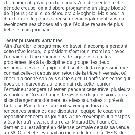
championnat qu’au prochain mois. Afin de meubler cette
période creuse, on a d’abord programmé un stage bloqué
de 8 jours ; celui-ci se déroulera à Maghnia. Mais pour la
direction, cette période creuse devrait également servir à
revoir certaines choses afin que l’équipe reparte de plus
belle le mois prochain.
Tester plusieurs variantes
Afin d’arrêter le programme de travail à accomplir pendant
cette trêve forcée, le président s’est réuni mardi soir avec
l’entraîneur. Une réunion lors de laquelle, outre les
problèmes liés à la discipline du groupe, les deux
responsables de l’équipe ont discuté de la régression que
connaît celle-ci depuis son retour de la trêve hivernale, où
chacun a donné son avis sur le sujet. D’après les échos qui
nous sont parvenus au lendemain de cette réunion,
l’entraîneur songerait à tester, pendant cette trêve, plusieurs
variantes. « On va changer le système de jeu et voir après
si ce changement donnera les effets souhaités », prévoit
Belatoui. Par ailleurs, on croit savoir que lors des
rencontres amicales que disputera l’équipe, le coach va
repositionner certains joueurs. A titre d’exemple, il n’est pas
à écarter qu’il avance d’un cran Mourad Delhoum. Ce
dernier, qui est aligné en défense centrale depuis sa venue
au MCO, cet été, évoluait au milieu du terrain à l’ESS, des