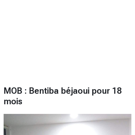
CHRONO
Vidéos
Fil d'actualités
La var
Version PDF
Politique de confidentialité
MOB : Bentiba béjaoui pour 18
mois