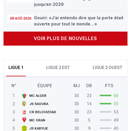
jusqu’en 2029
Gouiri: «J’ai entendu dire que la porte était
08 AOÛ 2026
ouverte pour tout le monde…»
VOIR PLUS DE NOUVELLES
LIGUE 1
LIGUE 2 EST
LIGUE 2 OUEST
N°
ÉQUIPE
MJ
DB
PTS
1
30
23
65
MC ALGER
2
30
14
55
JS SAOURA
3
30
23
53
CR BELOUIZDAD
4
30
5
49
MC ORAN
5
30
9
45
JS KABYLIE