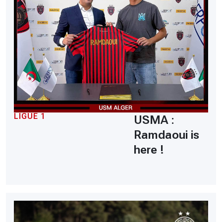
LIGUE 1
USMA :
Ramdaoui is
here !