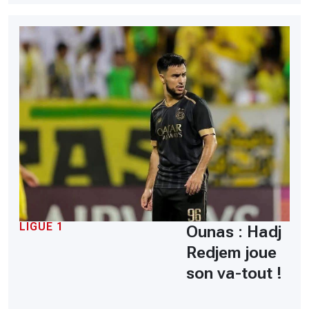
LIGUE 1
Ounas : Hadj
Redjem joue
son va-tout !