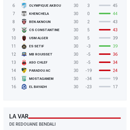
6
30
3
45
OLYMPIQUE AKBOU
7
30
0
44
KHENCHELA
8
30
2
43
BEN AKNOUN
9
30
5
43
CS CONSTANTINE
10
30
5
39
USM ALGER
11
30
-3
39
ES SETIF
12
30
-5
36
MB ROUISSET
13
30
-5
34
ASO CHLEF
14
30
-19
24
PARADOU AC
15
30
-34
19
MOSTAGANEM
16
30
-23
17
EL BAYADH
LA VAR
DE REDOUANE BENDALI