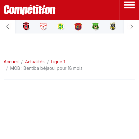
ACCUEIL
LIGUE 1
Accueil
LIGUE 2
Actualités
Ligue 1
MOB : Bentiba béjaoui pour 18 mois
COUPE D'ALGÉRIE
ÉQUIPE NATIONALE
COUPE DU MONDE
Actualités
Interviews