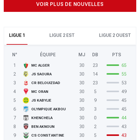
VOIR PLUS DE NOUVELLES
LIGUE 1
LIGUE 2 EST
LIGUE 2 OUEST
N°
ÉQUIPE
MJ
DB
PTS
1
30
23
65
MC ALGER
2
30
14
55
JS SAOURA
3
30
23
53
CR BELOUIZDAD
4
30
5
49
MC ORAN
5
30
9
45
JS KABYLIE
6
30
3
45
OLYMPIQUE AKBOU
7
30
0
44
KHENCHELA
8
30
2
43
BEN AKNOUN
9
30
5
43
CS CONSTANTINE