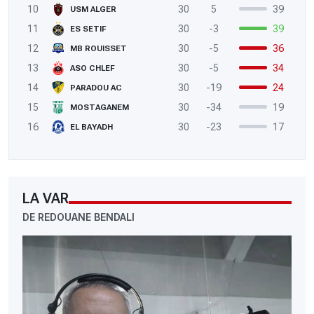
10
30
5
39
USM ALGER
11
30
-3
39
ES SETIF
12
30
-5
36
MB ROUISSET
13
30
-5
34
ASO CHLEF
14
30
-19
24
PARADOU AC
15
30
-34
19
MOSTAGANEM
16
30
-23
17
EL BAYADH
LA VAR
DE REDOUANE BENDALI