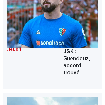
LIGUE 1
JSK :
Guendouz,
accord
trouvé