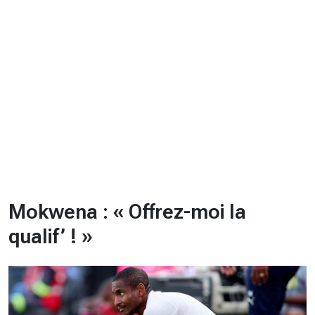
CHRONO
Vidéos
Fil d'actualités
La var
Version PDF
Politique de confidentialité
Mokwena : « Offrez-moi la
qualif’ ! »