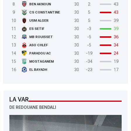
8
30
2
43
BEN AKNOUN
9
30
5
43
CS CONSTANTINE
10
30
5
39
USM ALGER
11
30
-3
39
ES SETIF
12
30
-5
36
MB ROUISSET
13
30
-5
34
ASO CHLEF
14
30
-19
24
PARADOU AC
15
30
-34
19
MOSTAGANEM
16
30
-23
17
EL BAYADH
LA VAR
DE REDOUANE BENDALI