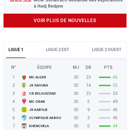
08 AOÛ 2026
à Hadj Redjem
VOIR PLUS DE NOUVELLES
LIGUE 1
LIGUE 2 EST
LIGUE 2 OUEST
N°
ÉQUIPE
MJ
DB
PTS
1
30
23
65
MC ALGER
2
30
14
55
JS SAOURA
3
30
23
53
CR BELOUIZDAD
4
30
5
49
MC ORAN
5
30
9
45
JS KABYLIE
6
30
3
45
OLYMPIQUE AKBOU
7
30
0
44
KHENCHELA