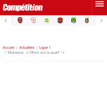
ACCUEIL
LIGUE 1
Accueil
LIGUE 2
Actualités
Ligue 1
Mokwena : « Offrez-moi la qualif’ ! »
COUPE D'ALGÉRIE
ÉQUIPE NATIONALE
COUPE DU MONDE
Actualités
Interviews