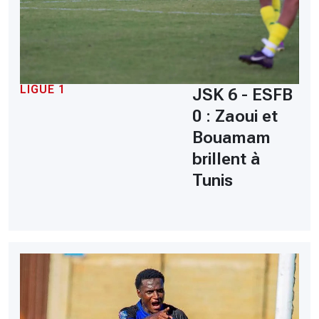
LIGUE 1
JSK 6 - ESFB
0 : Zaoui et
Bouamam
brillent à
Tunis