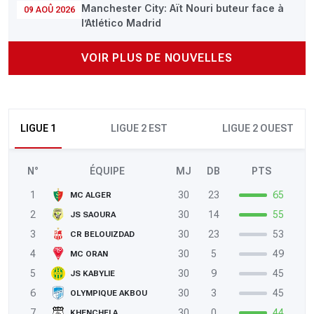
Manchester City: Aït Nouri buteur face à
09 AOÛ 2026
l’Atlético Madrid
VOIR PLUS DE NOUVELLES
LIGUE 1
LIGUE 2 EST
LIGUE 2 OUEST
N°
ÉQUIPE
MJ
DB
PTS
1
30
23
65
MC ALGER
2
30
14
55
JS SAOURA
3
30
23
53
CR BELOUIZDAD
4
30
5
49
MC ORAN
5
30
9
45
JS KABYLIE
6
30
3
45
OLYMPIQUE AKBOU
7
30
0
44
KHENCHELA