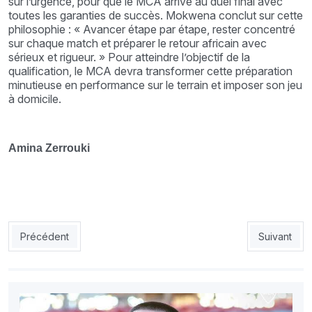
sur l’urgence, pour que le MCA arrive au duel final avec
toutes les garanties de succès. Mokwena conclut sur cette
philosophie : « Avancer étape par étape, rester concentré
sur chaque match et préparer le retour africain avec
sérieux et rigueur. » Pour atteindre l’objectif de la
qualification, le MCA devra transformer cette préparation
minutieuse en performance sur le terrain et imposer son jeu
à domicile.
Amina Zerrouki
Article précédent : JSK – USMK : les Canaris veulent prolonger l
Article sui
Précédent
Suivant