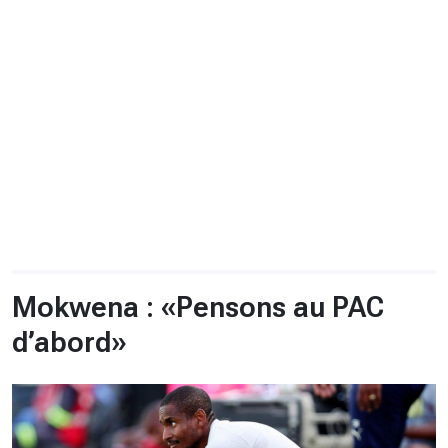
CHRONO
Vidéos
Fil d'actualités
La var
Version PDF
Politique de confidentialité
Mokwena : «Pensons au PAC
d’abord»