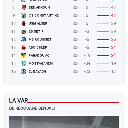
8
30
2
43
BEN AKNOUN
9
30
5
43
CS CONSTANTINE
10
30
5
39
USM ALGER
11
30
-3
39
ES SETIF
12
30
-5
36
MB ROUISSET
13
30
-5
34
ASO CHLEF
14
30
-19
24
PARADOU AC
15
30
-34
19
MOSTAGANEM
16
30
-23
17
EL BAYADH
LA VAR
DE REDOUANE BENDALI