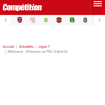
ACCUEIL
LIGUE 1
Accueil
LIGUE 2
Actualités
Ligue 1
Mokwena : «Pensons au PAC d’abord»
COUPE D'ALGÉRIE
ÉQUIPE NATIONALE
COUPE DU MONDE
Actualités
Interviews