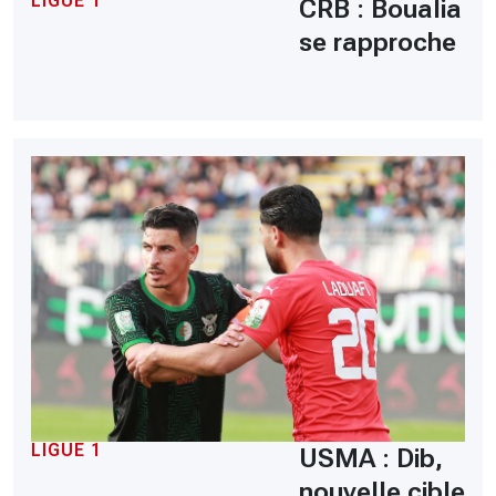
LIGUE 1
CRB : Boualia
se rapproche
LIGUE 1
USMA : Dib,
nouvelle cible