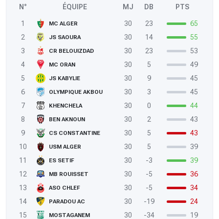
N°
ÉQUIPE
MJ
DB
PTS
1
30
23
65
MC ALGER
2
30
14
55
JS SAOURA
3
30
23
53
CR BELOUIZDAD
4
30
5
49
MC ORAN
5
30
9
45
JS KABYLIE
6
30
3
45
OLYMPIQUE AKBOU
7
30
0
44
KHENCHELA
8
30
2
43
BEN AKNOUN
9
30
5
43
CS CONSTANTINE
10
30
5
39
USM ALGER
11
30
-3
39
ES SETIF
12
30
-5
36
MB ROUISSET
13
30
-5
34
ASO CHLEF
14
30
-19
24
PARADOU AC
15
30
-34
19
MOSTAGANEM