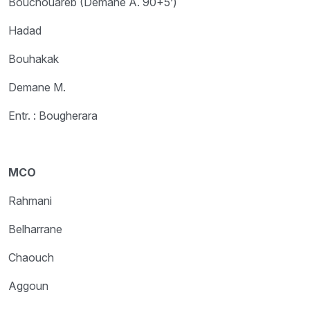
Bouchouareb (Demane A. 90+5’)
Hadad
Bouhakak
Demane M.
Entr. : Bougherara
MCO
Rahmani
Belharrane
Chaouch
Aggoun