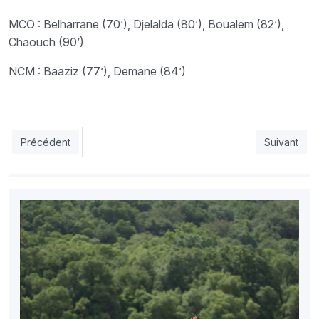
MCO : Belharrane (70’), Djelalda (80’), Boualem (82’),
Chaouch (90’)
NCM : Baaziz (77’), Demane (84’)
Article précédent : Bouzok à l’USMA : les raisons d’un intérêt 
Article suiv
Précédent
Suivant