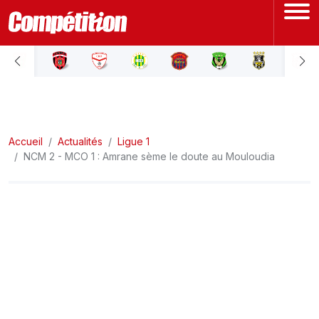
ACCUEIL
LIGUE 1
Accueil
LIGUE 2
Actualités
Ligue 1
NCM 2 - MCO 1 : Amrane sème le doute au Mouloudia
COUPE D'ALGÉRIE
ÉQUIPE NATIONALE
COUPE DU MONDE
Actualités
Interviews