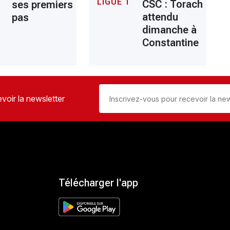
LIGUE 1
CSC : Torach
ses premiers
attendu
pas
dimanche à
Constantine
voir la newsletter
Télécharger l'app