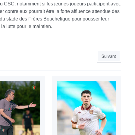
 du CSC, notamment si les jeunes joueurs participent avec
uer contre eux pourrait être la forte affluence attendue des
 du stade des Frères Boucheligue pour pousser leur
la lutte pour le maintien.
re continue pour Sétif
Article suivant 
Suivant