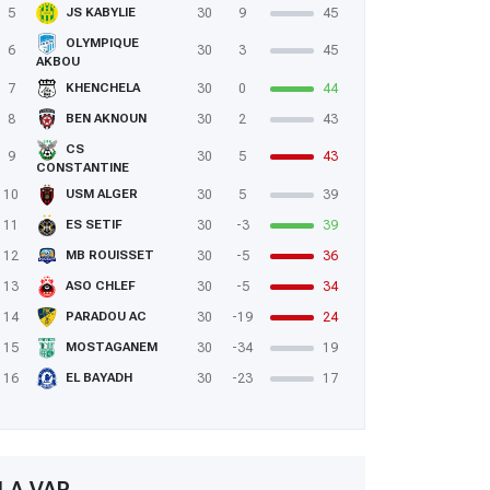
5
30
9
45
JS KABYLIE
OLYMPIQUE
6
30
3
45
AKBOU
7
30
0
44
KHENCHELA
8
30
2
43
BEN AKNOUN
CS
9
30
5
43
CONSTANTINE
10
30
5
39
USM ALGER
11
30
-3
39
ES SETIF
12
30
-5
36
MB ROUISSET
13
30
-5
34
ASO CHLEF
14
30
-19
24
PARADOU AC
15
30
-34
19
MOSTAGANEM
16
30
-23
17
EL BAYADH