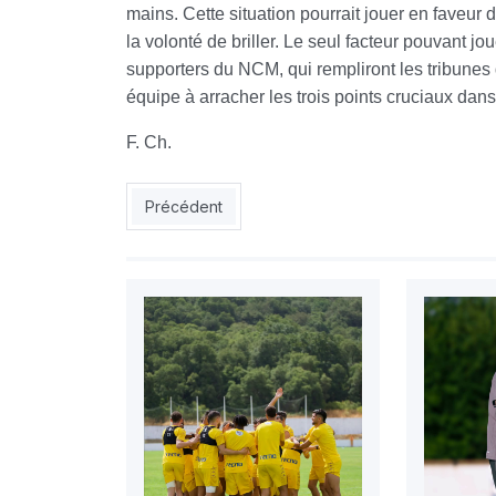
mains. Cette situation pourrait jouer en faveur
la volonté de briller. Le seul facteur pouvant jo
supporters du NCM, qui rempliront les tribunes
équipe à arracher les trois points cruciaux dans 
F. Ch.
Article précédent : USMA 1 – ESS 0 : la série noi
Précédent