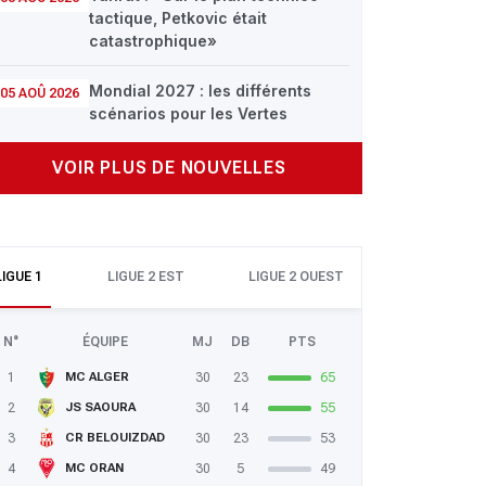
tactique, Petkovic était
catastrophique»
Mondial 2027 : les différents
05 AOÛ 2026
scénarios pour les Vertes
VOIR PLUS DE NOUVELLES
LIGUE 1
LIGUE 2 EST
LIGUE 2 OUEST
N°
ÉQUIPE
MJ
DB
PTS
1
30
23
65
MC ALGER
2
30
14
55
JS SAOURA
3
30
23
53
CR BELOUIZDAD
4
30
5
49
MC ORAN