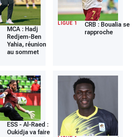
LIGUE 1
CRB : Boualia se
MCA : Hadj
rapproche
Redjem-Ben
Yahia, réunion
au sommet
ESS - Al-Raed :
Oukidja va faire