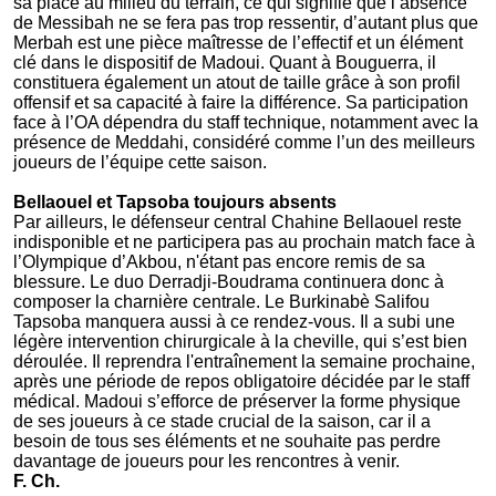
sa place au milieu du terrain, ce qui signifie que l’absence
de Messibah ne se fera pas trop ressentir, d’autant plus que
Merbah est une pièce maîtresse de l’effectif et un élément
clé dans le dispositif de Madoui. Quant à Bouguerra, il
constituera également un atout de taille grâce à son profil
offensif et sa capacité à faire la différence. Sa participation
face à l’OA dépendra du staff technique, notamment avec la
présence de Meddahi, considéré comme l’un des meilleurs
joueurs de l’équipe cette saison.
Bellaouel et Tapsoba toujours absents
Par ailleurs, le défenseur central Chahine Bellaouel reste
indisponible et ne participera pas au prochain match face à
l’Olympique d’Akbou, n'étant pas encore remis de sa
blessure. Le duo Derradji-Boudrama continuera donc à
composer la charnière centrale. Le Burkinabè Salifou
Tapsoba manquera aussi à ce rendez-vous. Il a subi une
légère intervention chirurgicale à la cheville, qui s’est bien
déroulée. Il reprendra l'entraînement la semaine prochaine,
après une période de repos obligatoire décidée par le staff
médical. Madoui s’efforce de préserver la forme physique
de ses joueurs à ce stade crucial de la saison, car il a
besoin de tous ses éléments et ne souhaite pas perdre
davantage de joueurs pour les rencontres à venir.
F. Ch.