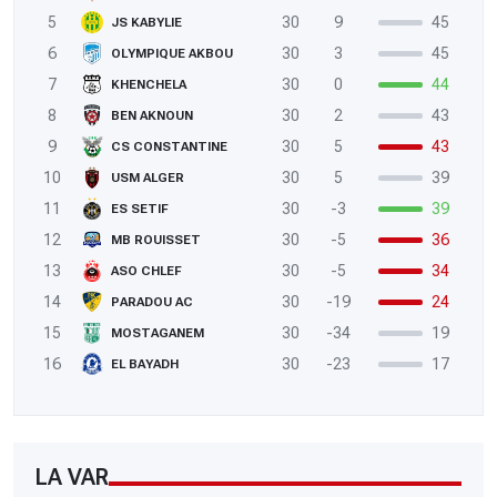
5
30
9
45
JS KABYLIE
6
30
3
45
OLYMPIQUE AKBOU
7
30
0
44
KHENCHELA
8
30
2
43
BEN AKNOUN
9
30
5
43
CS CONSTANTINE
10
30
5
39
USM ALGER
11
30
-3
39
ES SETIF
12
30
-5
36
MB ROUISSET
13
30
-5
34
ASO CHLEF
14
30
-19
24
PARADOU AC
15
30
-34
19
MOSTAGANEM
16
30
-23
17
EL BAYADH
LA VAR