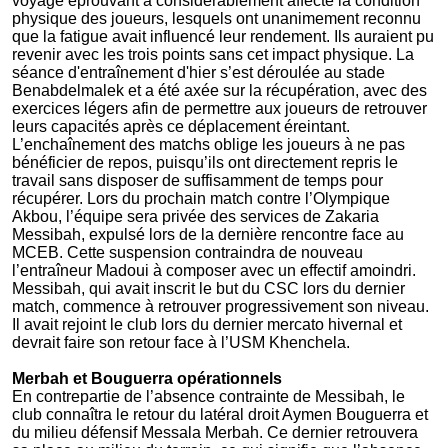
voyage éprouvant a considérablement affecté la condition
physique des joueurs, lesquels ont unanimement reconnu
que la fatigue avait influencé leur rendement. Ils auraient pu
revenir avec les trois points sans cet impact physique. La
séance d'entraînement d'hier s’est déroulée au stade
Benabdelmalek et a été axée sur la récupération, avec des
exercices légers afin de permettre aux joueurs de retrouver
leurs capacités après ce déplacement éreintant.
L’enchaînement des matchs oblige les joueurs à ne pas
bénéficier de repos, puisqu’ils ont directement repris le
travail sans disposer de suffisamment de temps pour
récupérer. Lors du prochain match contre l’Olympique
Akbou, l’équipe sera privée des services de Zakaria
Messibah, expulsé lors de la dernière rencontre face au
MCEB. Cette suspension contraindra de nouveau
l’entraîneur Madoui à composer avec un effectif amoindri.
Messibah, qui avait inscrit le but du CSC lors du dernier
match, commence à retrouver progressivement son niveau.
Il avait rejoint le club lors du dernier mercato hivernal et
devrait faire son retour face à l’USM Khenchela.
Merbah et Bouguerra opérationnels
En contrepartie de l’absence contrainte de Messibah, le
club connaîtra le retour du latéral droit Aymen Bouguerra et
du milieu défensif Messala Merbah. Ce dernier retrouvera