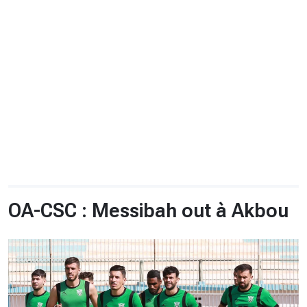
CHRONO
Vidéos
Fil d'actualités
La var
Version PDF
Politique de confidentialité
OA-CSC : Messibah out à Akbou