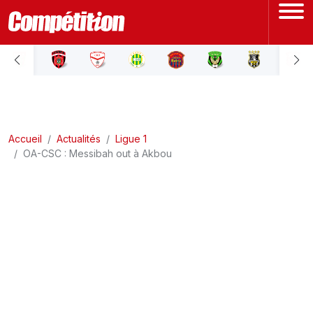
ACCUEIL
LIGUE 1
Accueil
LIGUE 2
Actualités
Ligue 1
OA-CSC : Messibah out à Akbou
COUPE D'ALGÉRIE
ÉQUIPE NATIONALE
COUPE DU MONDE
Actualités
Interviews