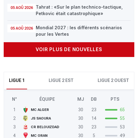
Tahrat : «Sur le plan technico-tactique,
05 AOÛ 2026
Petkovic était catastrophique»
Mondial 2027 : les différents scénarios
05 AOÛ 2026
pour les Vertes
VOIR PLUS DE NOUVELLES
LIGUE 1
LIGUE 2 EST
LIGUE 2 OUEST
N°
ÉQUIPE
MJ
DB
PTS
1
30
23
65
MC ALGER
2
30
14
55
JS SAOURA
3
30
23
53
CR BELOUIZDAD
4
30
5
49
MC ORAN