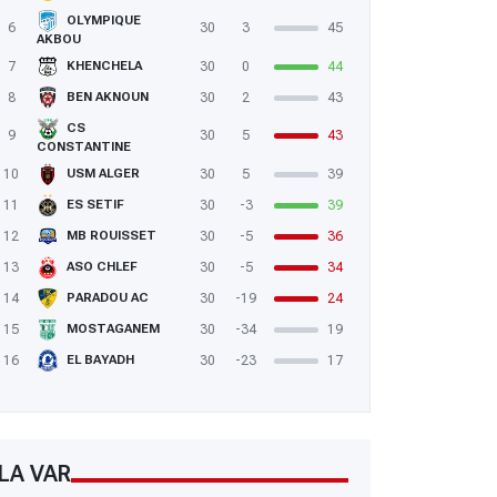
OLYMPIQUE
6
30
3
45
AKBOU
7
30
0
44
KHENCHELA
8
30
2
43
BEN AKNOUN
CS
9
30
5
43
CONSTANTINE
10
30
5
39
USM ALGER
11
30
-3
39
ES SETIF
12
30
-5
36
MB ROUISSET
13
30
-5
34
ASO CHLEF
14
30
-19
24
PARADOU AC
15
30
-34
19
MOSTAGANEM
16
30
-23
17
EL BAYADH
LA VAR