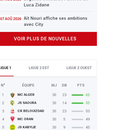
Luca Zidane
Aït Nouri affiche ses ambitions
07 AOÛ 2026
avec City
VOIR PLUS DE NOUVELLES
LIGUE 1
LIGUE 2 EST
LIGUE 2 OUEST
N°
ÉQUIPE
MJ
DB
PTS
1
30
23
65
MC ALGER
2
30
14
55
JS SAOURA
3
30
23
53
CR BELOUIZDAD
4
30
5
49
MC ORAN
5
30
9
45
JS KABYLIE