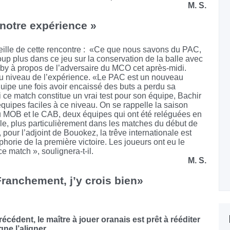
M. S.
 notre expérience »
ille de cette rencontre :
«Ce que nous savons du PAC,
up plus dans ce jeu sur la conservation de la balle avec
Baby à propos de l’adversaire du MCO cet après-midi.
r au niveau de l’expérience. «Le PAC est un nouveau
quipe une fois avoir encaissé des buts a perdu sa
i ce match constitue un vrai test pour son équipe, Bachir
équipes faciles à ce niveau. On se rappelle la saison
e au MOB et le CAB, deux équipes qui ont été reléguées en
ble, plus particulièrement dans les matches du début de
 pour l’adjoint de Bouokez, la trêve internationale est
rie de la première victoire. Les joueurs ont eu le
e match », soulignera-t-il.
M. S.
ranchement, j’y crois bien»
cédent, le maître à jouer oranais est prêt à rééditer
gne l’aligner.