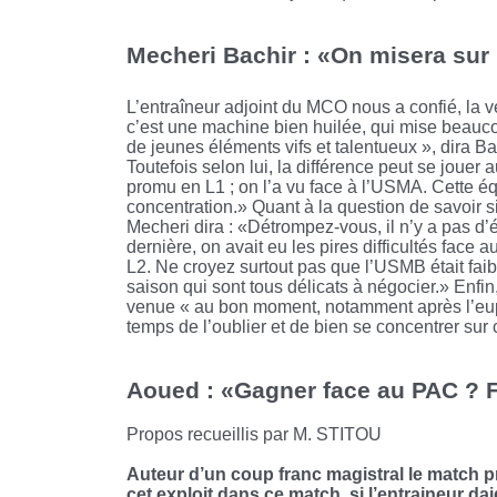
Mecheri Bachir : «On misera sur
L’entraîneur adjoint du MCO nous a confié, la ve
c’est une machine bien huilée, qui mise beauco
de jeunes éléments vifs et talentueux », dira 
Toutefois selon lui, la différence peut se joue
promu en L1 ; on l’a vu face à l’USMA. Cette é
concentration.» Quant à la question de savoir s
Mecheri dira : «Détrompez-vous, il n’y a pas d’
dernière, on avait eu les pires difficultés fac
L2. Ne croyez surtout pas que l’USMB était fai
saison qui sont tous délicats à négocier.» Enfin,
venue « au bon moment, notamment après l’eupho
temps de l’oublier et de bien se concentrer sur c
Aoued : «Gagner face au PAC ? F
Propos recueillis par M. STITOU
Auteur d’un coup franc magistral le match pré
cet exploit dans ce match, si l’entraineur dai