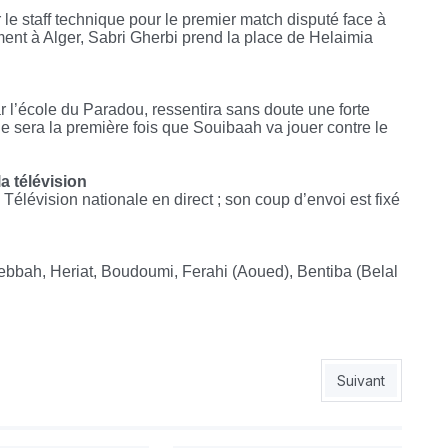
 le staff technique pour le premier match disputé face à
ent à Alger, Sabri Gherbi prend la place de Helaimia
r l’école du Paradou, ressentira sans doute une forte
e sera la première fois que Souibaah va jouer contre le
a télévision
élévision nationale en direct ; son coup d’envoi est fixé
Sebbah, Heriat, Boudoumi, Ferahi (Aoued), Bentiba (Belal
e pour le CRB
Article suivant :
Suivant