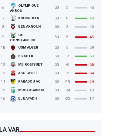
OLYMPIQUE
6
30
3
45
AKBOU
7
30
0
44
KHENCHELA
8
30
2
43
BEN AKNOUN
CS
9
30
5
43
CONSTANTINE
10
30
5
39
USM ALGER
11
30
-3
39
ES SETIF
12
30
-5
36
MB ROUISSET
13
30
-5
34
ASO CHLEF
14
30
-19
24
PARADOU AC
15
30
-34
19
MOSTAGANEM
16
30
-23
17
EL BAYADH
LA VAR