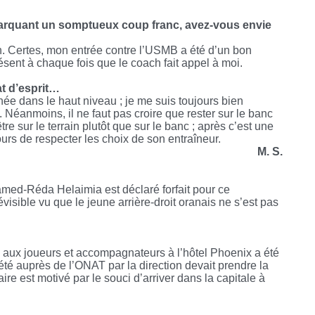
marquant un somptueux coup franc, avez-vous envie
ch. Certes, mon entrée contre l’USMB a été d’un bon
résent à chaque fois que le coach fait appel à moi.
at d’esprit…
e dans le haut niveau ; je me suis toujours bien
 Néanmoins, il ne faut pas croire que rester sur le banc
re sur le terrain plutôt que sur le banc ; après c’est une
urs de respecter les choix de son entraîneur.
M. S.
amed-Réda Helaimia est déclaré forfait pour ce
visible vu que le jeune arrière-droit oranais ne s’est pas
 aux joueurs et accompagnateurs à l’hôtel Phoenix a été
rété auprès de l’ONAT par la direction devait prendre la
re est motivé par le souci d’arriver dans la capitale à