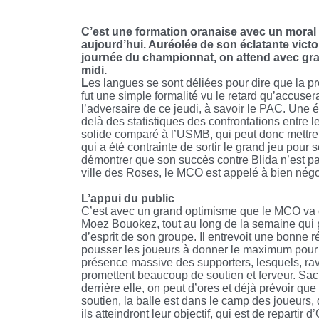
C’est une formation oranaise avec un moral
aujourd’hui. Auréolée de son éclatante vict
journée du championnat, on attend avec gran
midi.
L
es langues se sont déliées pour dire que la 
fut une simple formalité vu le retard qu’accuser
l’adversaire de ce jeudi, à savoir le PAC. Une 
delà des statistiques des confrontations entre 
solide comparé à l’USMB, qui peut donc mettre e
qui a été contrainte de sortir le grand jeu pour 
démontrer que son succès contre Blida n’est pas
ville des Roses, le MCO est appelé à bien négoc
L’appui du public
C’est avec un grand optimisme que le MCO va cr
Moez Bouokez, tout au long de la semaine qui pré
d’esprit de son groupe. Il entrevoit une bonne r
pousser les joueurs à donner le maximum pour re
présence massive des supporters, lesquels, ravis
promettent beaucoup de soutien et ferveur. Sa
derrière elle, on peut d’ores et déjà prévoir qu
soutien, la balle est dans le camp des joueurs, qu
ils atteindront leur objectif, qui est de reparti