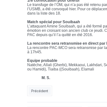
1re convocation pour Gherbi
Le transfuge de l’OM, qui n’a pas été retenu par
l’USMB, a été convoqué hier. Pour ce déplacem
dans la liste des 18.
Match spécial pour Souibaah
L’attaquant Amine Souibaah, qui a été formé pa
émotion en croisant son ancien club ce jeudi. C
PAC depuis qu’il l’a quitté en été 2016.
La rencontre sera retransmise en direct par l
La rencontre PAC-MCO sera retransmise par la T
à 17h45.
Equipe probable
Natèche, Allali (Gherbi), Mekkaoui, Lakhdari, 
ou Hamidi), Tiaiba ((Souibaah), Elamali
M. S.
Article précédent : USMH : Ifticen tient son onz
Précédent