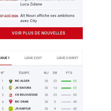
Luca Zidane
Aït Nouri affiche ses ambitions
07 AOÛ 2026
avec City
VOIR PLUS DE NOUVELLES
LIGUE 1
LIGUE 2 EST
LIGUE 2 OUEST
N°
ÉQUIPE
MJ
DB
PTS
1
30
23
65
MC ALGER
2
30
14
55
JS SAOURA
3
30
23
53
CR BELOUIZDAD
4
30
5
49
MC ORAN
5
30
9
45
JS KABYLIE