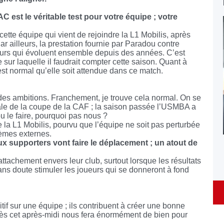
 est le véritable test pour votre équipe ; votre
ette équipe qui vient de rejoindre la L1 Mobilis, après
ar ailleurs, la prestation fournie par Paradou contre
eurs qui évoluent ensemble depuis des années. C’est
e sur laquelle il faudrait compter cette saison. Quant à
est normal qu’elle soit attendue dans ce match.
a des ambitions. Franchement, je trouve cela normal. On se
nale de la coupe de la CAF ; la saison passée l’USMBA a
 pu le faire, pourquoi pas nous ?
e la L1 Mobilis, pourvu que l’équipe ne soit pas perturbée
lèmes externes.
x supporters vont faire le déplacement ; un atout de
tachement envers leur club, surtout lorsque les résultats
s doute stimuler les joueurs qui se donneront à fond
itif sur une équipe ; ils contribuent à créer une bonne
ès cet après-midi nous fera énormément de bien pour