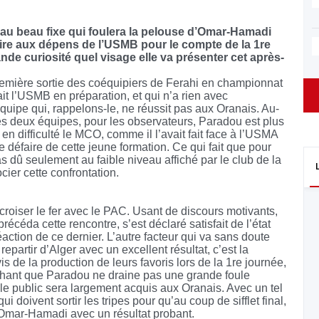
 au beau fixe qui foulera la pelouse d’Omar-Hamadi
oire aux dépens de l’USMB pour le compte de la 1re
de curiosité quel visage elle va présenter cet après-
première sortie des coéquipiers de Ferahi en championnat
ait l’USMB en préparation, et qui n’a rien avec
équipe qui, rappelons-le, ne réussit pas aux Oranais. Au-
les deux équipes, pour les observateurs, Paradou est plus
n difficulté le MCO, comme il l’avait fait face à l’USMA
se défaire de cette jeune formation. Ce qui fait que pour
 dû seulement au faible niveau affiché par le club de la
ier cette confrontation.
oiser le fer avec le PAC. Usant de discours motivants,
céda cette rencontre, s’est déclaré satisfait de l’état
éaction de ce dernier. L’autre facteur qui va sans doute
partir d’Alger avec un excellent résultat, c’est la
 de la production de leurs favoris lors de la 1re journée,
chant que Paradou ne draine pas une grande foule
e le public sera largement acquis aux Oranais. Avec un tel
i doivent sortir les tripes pour qu’au coup de sifflet final,
r d’Omar-Hamadi avec un résultat probant.