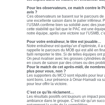
Pour les observateurs, ce match contre le PAC
avis ?
Ces observateurs se basent sur le parcours de c
une excellente saison dans le palier inférieur. P
l’USMA confirme bien sa solidité avec des jou
cette stabilité qui fait que le PAC est une équip
notre équipe, après une victoire sur l’USMB, c’
Pour votre entraîneur, le titre est jouable…
Notre entraîneur est quelqu’un d’optimiste, il 
rappelle le parcours du MOB qui est allé en fi
failli remporter le titre. Si de telles équipes ont
On peut rivaliser avec les grosses cylindrées d
en cours de saison par des crises ou des prob
Pour le match de cet après-midi, de nombreu
plus pour vous, non ?
Les supporters du MCO sont réputés pour leur at
sont bons. Leur présence à Omar-Hamadi va san
pour leur offrir la victoire.
C’est ce qu’ils réclament…
Les résultats positifs ont toujours un impact pos
ambiance dans le groupe. C’est sûr qu’un succ
notamment la suite de la compétition.