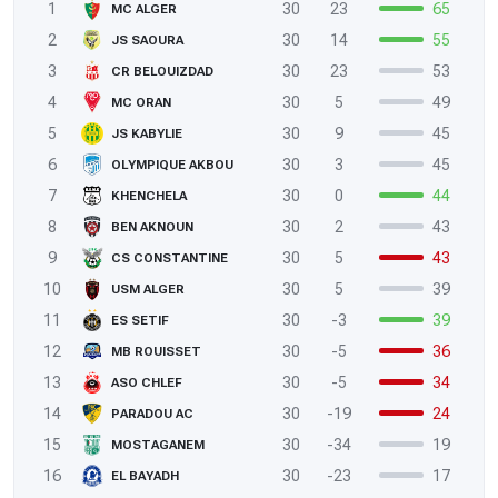
1
30
23
65
MC ALGER
2
30
14
55
JS SAOURA
3
30
23
53
CR BELOUIZDAD
4
30
5
49
MC ORAN
5
30
9
45
JS KABYLIE
6
30
3
45
OLYMPIQUE AKBOU
7
30
0
44
KHENCHELA
8
30
2
43
BEN AKNOUN
9
30
5
43
CS CONSTANTINE
10
30
5
39
USM ALGER
11
30
-3
39
ES SETIF
12
30
-5
36
MB ROUISSET
13
30
-5
34
ASO CHLEF
14
30
-19
24
PARADOU AC
15
30
-34
19
MOSTAGANEM
16
30
-23
17
EL BAYADH