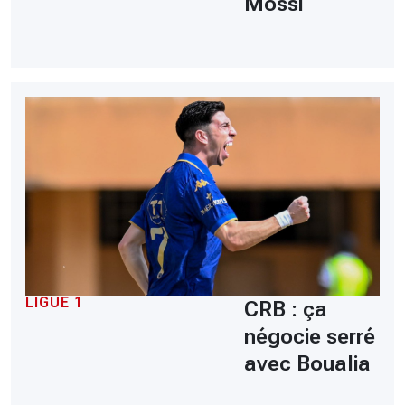
Mossi
LIGUE 1
CRB : ça
négocie serré
avec Boualia