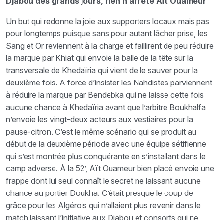
Djabou des grands jours, rien n’arrête Aït Ouameur
Un but qui redonne la joie aux supporters locaux mais pas
pour longtemps puisque sans pour autant lâcher prise, les
Sang et Or reviennent à la charge et faillirent de peu réduire
la marque par Khiat qui envoie la balle de la tête sur la
transversale de Khedaïria qui vient de le sauver pour la
deuxième fois. A force d’insister les Nahdistes parviennent
à réduire la marque par Bendebka qui ne laisse cette fois
aucune chance à Khedaïria avant que l’arbitre Boukhalfa
n’envoie les vingt-deux acteurs aux vestiaires pour la
pause-citron. C’est le même scénario qui se produit au
début de la deuxième période avec une équipe sétifienne
qui s’est montrée plus conquérante en s’installant dans le
camp adverse. À la 52’, Aït Ouameur bien placé envoie une
frappe dont lui seul connaît le secret ne laissant aucune
chance au portier Doukha. C’était presque le coup de
grâce pour les Algérois qui n’allaient plus revenir dans le
match laissant l’initiative aux Djabou et consorts qui ne