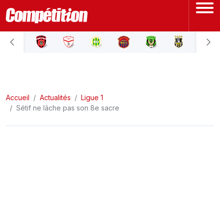
ACCUEIL
LIGUE 1
Accueil
LIGUE 2
Actualités
Ligue 1
Sétif ne lâche pas son 8e sacre
COUPE D'ALGÉRIE
ÉQUIPE NATIONALE
COUPE DU MONDE
Actualités
Interviews