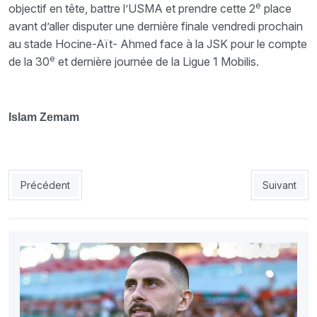
e
objectif en tête, battre l’USMA et prendre cette 2
place
avant d’aller disputer une dernière finale vendredi prochain
au stade Hocine-Aït- Ahmed face à la JSK pour le compte
e
de la 30
et dernière journée de la Ligue 1 Mobilis.
Islam Zemam
Article précédent : Tougaï : 1re offre du MCA à l’ES Tunis
Article sui
Précédent
Suivant