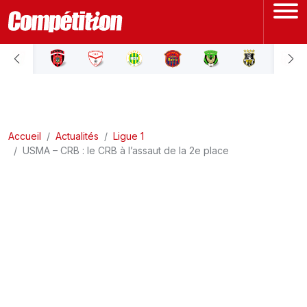
ACCUEIL
LIGUE 1
Accueil
LIGUE 2
Actualités
Ligue 1
USMA – CRB : le CRB à l’assaut de la 2e place
COUPE D'ALGÉRIE
ÉQUIPE NATIONALE
COUPE DU MONDE
Actualités
Interviews