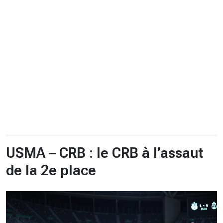
CHRONO
Vidéos
Fil d'actualités
La var
Version PDF
Politique de confidentialité
USMA – CRB : le CRB à l’assaut
de la 2e place