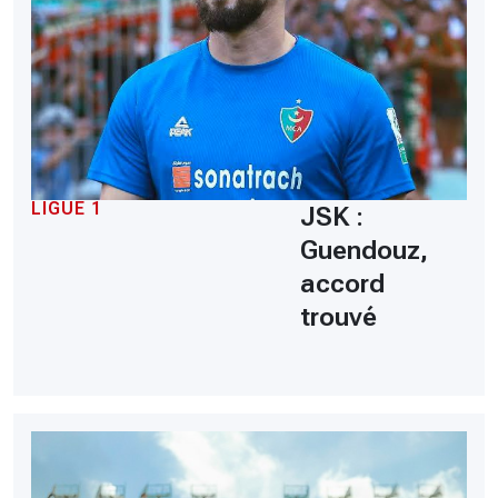
LIGUE 1
JSK :
Guendouz,
accord
trouvé