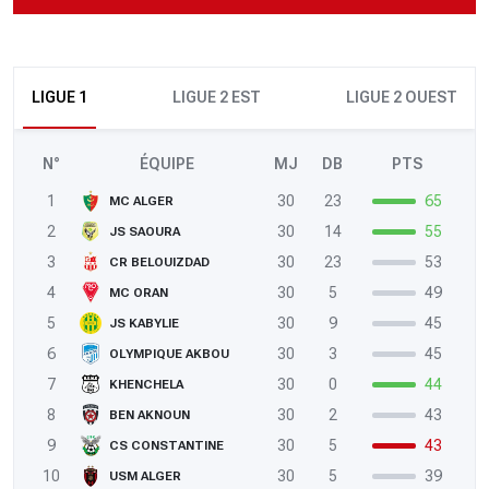
LIGUE 1
LIGUE 2 EST
LIGUE 2 OUEST
N°
ÉQUIPE
MJ
DB
PTS
1
30
23
65
MC ALGER
2
30
14
55
JS SAOURA
3
30
23
53
CR BELOUIZDAD
4
30
5
49
MC ORAN
5
30
9
45
JS KABYLIE
6
30
3
45
OLYMPIQUE AKBOU
7
30
0
44
KHENCHELA
8
30
2
43
BEN AKNOUN
9
30
5
43
CS CONSTANTINE
10
30
5
39
USM ALGER