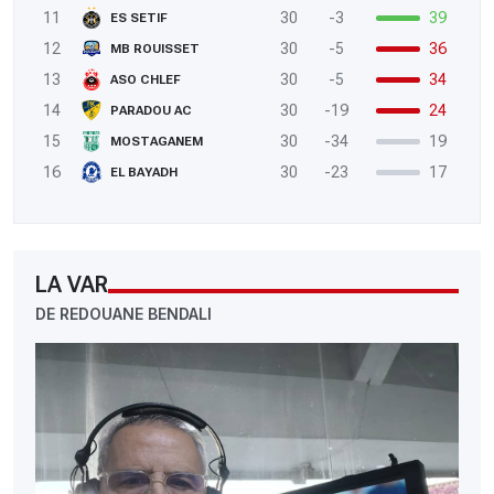
11
30
-3
39
ES SETIF
12
30
-5
36
MB ROUISSET
13
30
-5
34
ASO CHLEF
14
30
-19
24
PARADOU AC
15
30
-34
19
MOSTAGANEM
16
30
-23
17
EL BAYADH
LA VAR
DE REDOUANE BENDALI