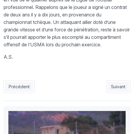
professionnel. Rappelons que le joueur a signé un contrat
de deux ans il y a dix jours, en provenance du
championnat tchèque. Un attaquant ailier doté d’une
grande vitesse et d’une force de pénétration, reste à savoir
s’il pourrait apporter le plus escompté au compartiment
offensif de l’USMA lors du prochain exercice.
A.S.
Article précédent : MCA : Bouras demande 48h de réflexion
Article sui
Précédent
Suivant