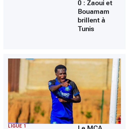
0 : Zaoui et
Bouamam
brillent à
Tunis
LIGUE 1
Le MCA