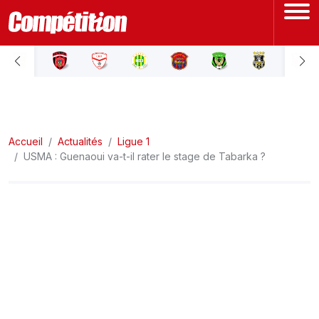
ACCUEIL
LIGUE 1
Accueil
LIGUE 2
Actualités
Ligue 1
USMA : Guenaoui va-t-il rater le stage de Tabarka ?
COUPE D'ALGÉRIE
ÉQUIPE NATIONALE
COUPE DU MONDE
Actualités
Interviews