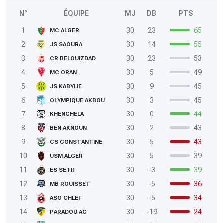
N°
ÉQUIPE
MJ
DB
PTS
1
30
23
65
MC ALGER
2
30
14
55
JS SAOURA
3
30
23
53
CR BELOUIZDAD
4
30
5
49
MC ORAN
5
30
9
45
JS KABYLIE
6
30
3
45
OLYMPIQUE AKBOU
7
30
0
44
KHENCHELA
8
30
2
43
BEN AKNOUN
9
30
5
43
CS CONSTANTINE
10
30
5
39
USM ALGER
11
30
-3
39
ES SETIF
12
30
-5
36
MB ROUISSET
13
30
-5
34
ASO CHLEF
14
30
-19
24
PARADOU AC