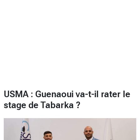
CHRONO
Vidéos
Fil d'actualités
La var
Version PDF
Politique de confidentialité
USMA : Guenaoui va-t-il rater le
stage de Tabarka ?