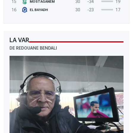
15
30
-34
19
MOSTAGANEM
16
30
-23
17
EL BAYADH
LA VAR
DE REDOUANE BENDALI