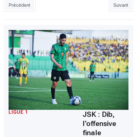
Article précédent : CRB – OA : La victoire pour oublier la débâc
Article sui
Précédent
Suivant
LIGUE 1
JSK : Dib,
l’offensive
finale