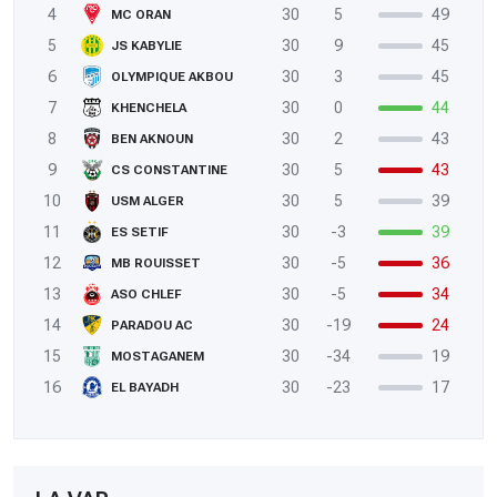
4
30
5
49
MC ORAN
5
30
9
45
JS KABYLIE
6
30
3
45
OLYMPIQUE AKBOU
7
30
0
44
KHENCHELA
8
30
2
43
BEN AKNOUN
9
30
5
43
CS CONSTANTINE
10
30
5
39
USM ALGER
11
30
-3
39
ES SETIF
12
30
-5
36
MB ROUISSET
13
30
-5
34
ASO CHLEF
14
30
-19
24
PARADOU AC
15
30
-34
19
MOSTAGANEM
16
30
-23
17
EL BAYADH