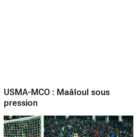
CHRONO
Vidéos
Fil d'actualités
La var
Version PDF
Politique de confidentialité
USMA-MCO : Maâloul sous
pression