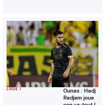
LIGUE 1
Ounas : Hadj
Redjem joue
son va-tout !