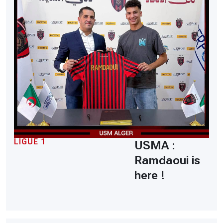
LIGUE 1
USMA :
Ramdaoui is
here !