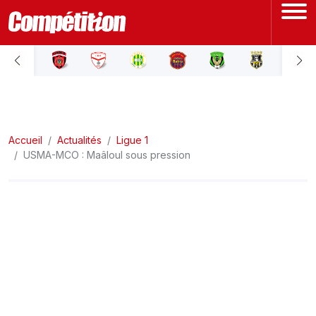
ACCUEIL
LIGUE 1
Accueil
LIGUE 2
Actualités
Ligue 1
USMA-MCO : Maâloul sous pression
COUPE D'ALGÉRIE
ÉQUIPE NATIONALE
COUPE DU MONDE
Actualités
Interviews