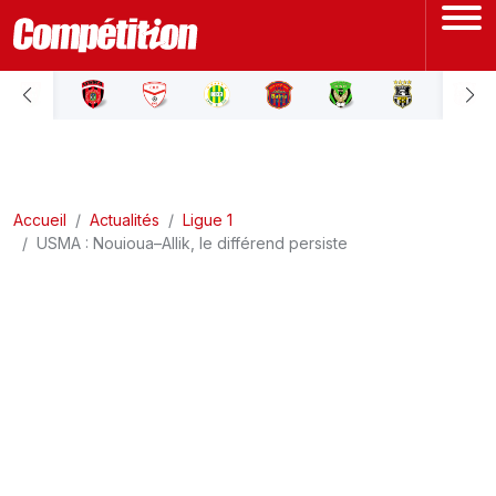
ACCUEIL
LIGUE 1
Accueil
LIGUE 2
Actualités
Ligue 1
USMA : Nouioua–Allik, le différend persiste
COUPE D'ALGÉRIE
ÉQUIPE NATIONALE
COUPE DU MONDE
Actualités
Interviews