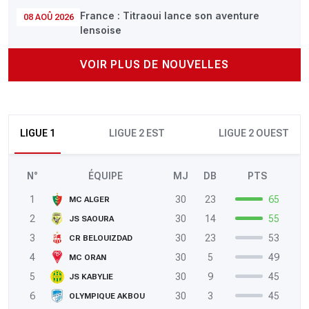
France : Titraoui lance son aventure
08 AOÛ 2026
lensoise
VOIR PLUS DE NOUVELLES
LIGUE 1
LIGUE 2 EST
LIGUE 2 OUEST
N°
ÉQUIPE
MJ
DB
PTS
1
30
23
65
MC ALGER
2
30
14
55
JS SAOURA
3
30
23
53
CR BELOUIZDAD
4
30
5
49
MC ORAN
5
30
9
45
JS KABYLIE
6
30
3
45
OLYMPIQUE AKBOU