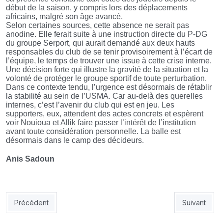
début de la saison, y compris lors des déplacements
africains, malgré son âge avancé.
Selon certaines sources, cette absence ne serait pas
anodine. Elle ferait suite à une instruction directe du P-DG
du groupe Serport, qui aurait demandé aux deux hauts
responsables du club de se tenir provisoirement à l’écart de
l’équipe, le temps de trouver une issue à cette crise interne.
Une décision forte qui illustre la gravité de la situation et la
volonté de protéger le groupe sportif de toute perturbation.
Dans ce contexte tendu, l’urgence est désormais de rétablir
la stabilité au sein de l’USMA. Car au-delà des querelles
internes, c’est l’avenir du club qui est en jeu. Les
supporters, eux, attendent des actes concrets et espèrent
voir Nouioua et Allik faire passer l’intérêt de l’institution
avant toute considération personnelle. La balle est
désormais dans le camp des décideurs.
Anis Sadoun
Article précédent : CRB : Bedrane demande un temps de réflex
Article sui
Précédent
Suivant