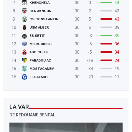
7
30
0
44
KHENCHELA
8
30
2
43
BEN AKNOUN
9
30
5
43
CS CONSTANTINE
10
30
5
39
USM ALGER
11
30
-3
39
ES SETIF
12
30
-5
36
MB ROUISSET
13
30
-5
34
ASO CHLEF
14
30
-19
24
PARADOU AC
15
30
-34
19
MOSTAGANEM
16
30
-23
17
EL BAYADH
LA VAR
DE REDOUANE BENDALI