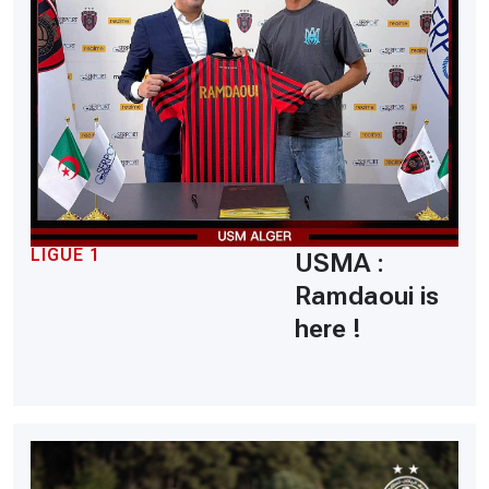
LIGUE 1
USMA :
Ramdaoui is
here !