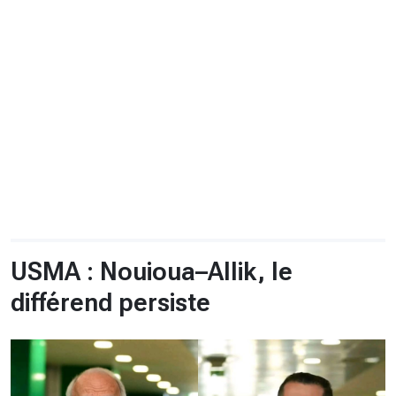
CHRONO
Vidéos
Fil d'actualités
La var
Version PDF
Politique de confidentialité
USMA : Nouioua–Allik, le
différend persiste