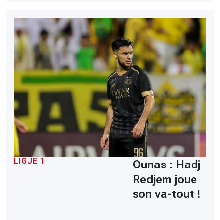
LIGUE 1
Ounas : Hadj
Redjem joue
son va-tout !