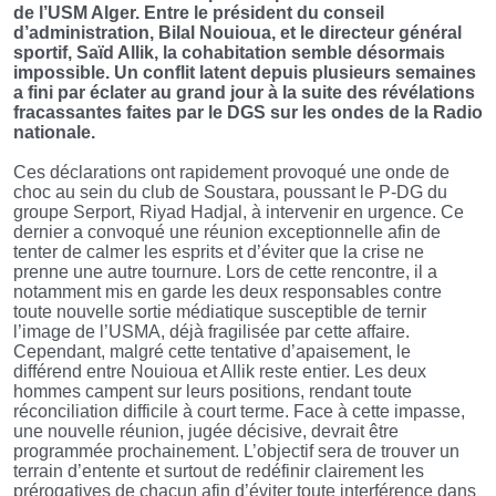
de l’USM Alger. Entre le président du conseil
d’administration, Bilal Nouioua, et le directeur général
sportif, Saïd Allik, la cohabitation semble désormais
impossible. Un conflit latent depuis plusieurs semaines
a fini par éclater au grand jour à la suite des révélations
fracassantes faites par le DGS sur les ondes de la Radio
nationale.
Ces déclarations ont rapidement provoqué une onde de
choc au sein du club de Soustara, poussant le P-DG du
groupe Serport, Riyad Hadjal, à intervenir en urgence. Ce
dernier a convoqué une réunion exceptionnelle afin de
tenter de calmer les esprits et d’éviter que la crise ne
prenne une autre tournure. Lors de cette rencontre, il a
notamment mis en garde les deux responsables contre
toute nouvelle sortie médiatique susceptible de ternir
l’image de l’USMA, déjà fragilisée par cette affaire.
Cependant, malgré cette tentative d’apaisement, le
différend entre Nouioua et Allik reste entier. Les deux
hommes campent sur leurs positions, rendant toute
réconciliation difficile à court terme. Face à cette impasse,
une nouvelle réunion, jugée décisive, devrait être
programmée prochainement. L’objectif sera de trouver un
terrain d’entente et surtout de redéfinir clairement les
prérogatives de chacun afin d’éviter toute interférence dans