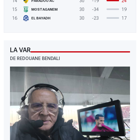
14
30
-19
24
PARADOU AC
15
30
-34
19
MOSTAGANEM
16
30
-23
17
EL BAYADH
LA VAR
DE REDOUANE BENDALI