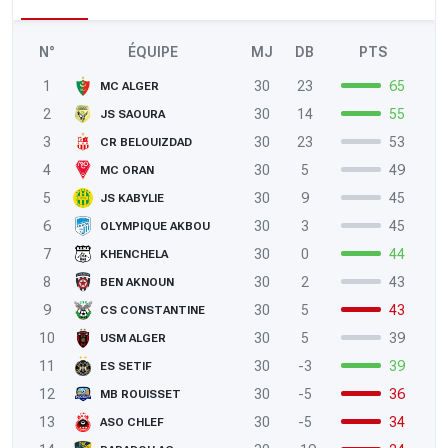
N°
ÉQUIPE
MJ
DB
PTS
1
30
23
65
MC ALGER
2
30
14
55
JS SAOURA
3
30
23
53
CR BELOUIZDAD
4
30
5
49
MC ORAN
5
30
9
45
JS KABYLIE
6
30
3
45
OLYMPIQUE AKBOU
7
30
0
44
KHENCHELA
8
30
2
43
BEN AKNOUN
9
30
5
43
CS CONSTANTINE
10
30
5
39
USM ALGER
11
30
-3
39
ES SETIF
12
30
-5
36
MB ROUISSET
13
30
-5
34
ASO CHLEF