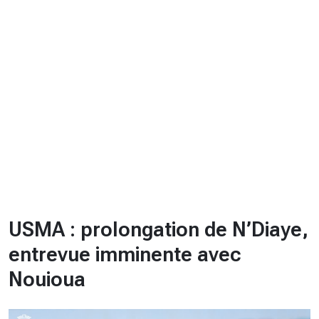
CHRONO
Vidéos
Fil d'actualités
La var
Version PDF
Politique de confidentialité
USMA : prolongation de N’Diaye,
entrevue imminente avec
Nouioua