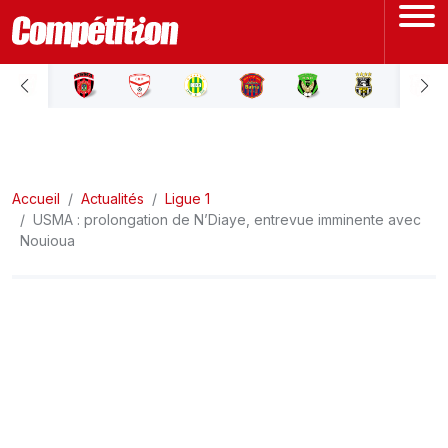
ACCUEIL
LIGUE 1
Accueil
LIGUE 2
Actualités
Ligue 1
USMA : prolongation de N’Diaye, entrevue imminente avec
Nouioua
COUPE D'ALGÉRIE
ÉQUIPE NATIONALE
COUPE DU MONDE
Actualités
Interviews