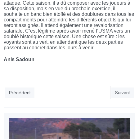
attaque. Cette saison, il a dû composer avec les joueurs à
sa disposition, mais en vue du prochain exercice, il
souhaite un banc bien étoffé et des doublures dans tous les
compartiments pour atteindre les différents objectifs qui lui
seront assignés. Il attend également une revalorisation
salariale. C’est légitime après avoir mené l’USMA vers un
doublé historique cette saison. Une chose est sûre : les
voyants sont au vert, en attendant que les deux parties
passent au concret dans les jours à venir.
Anis Sadoun
Article précédent : CRB – MCO : CRB, ça passe ou ça casse
Article suiv
Précédent
Suivant