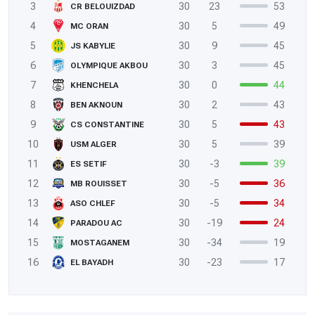
3
30
23
53
CR BELOUIZDAD
4
30
5
49
MC ORAN
5
30
9
45
JS KABYLIE
6
30
3
45
OLYMPIQUE AKBOU
7
30
0
44
KHENCHELA
8
30
2
43
BEN AKNOUN
9
30
5
43
CS CONSTANTINE
10
30
5
39
USM ALGER
11
30
-3
39
ES SETIF
12
30
-5
36
MB ROUISSET
13
30
-5
34
ASO CHLEF
14
30
-19
24
PARADOU AC
15
30
-34
19
MOSTAGANEM
16
30
-23
17
EL BAYADH