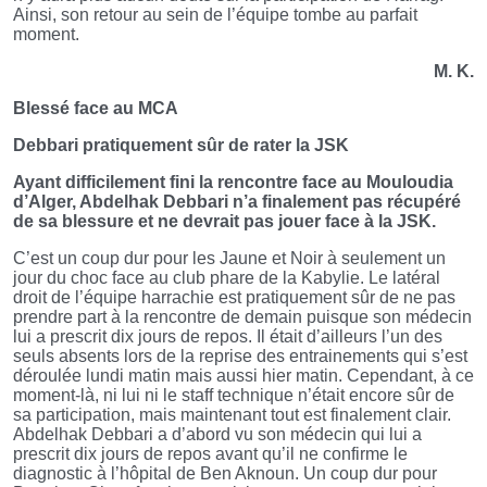
Ainsi, son retour au sein de l’équipe tombe au parfait
moment.
M. K.
Blessé face au MCA
Debbari pratiquement sûr de rater la JSK
Ayant difficilement fini la rencontre face au Mouloudia
d’Alger, Abdelhak Debbari n’a finalement pas récupéré
de sa blessure et ne devrait pas jouer face à la JSK.
C’est un coup dur pour les Jaune et Noir à seulement un
jour du choc face au club phare de la Kabylie. Le latéral
droit de l’équipe harrachie est pratiquement sûr de ne pas
prendre part à la rencontre de demain puisque son médecin
lui a prescrit dix jours de repos. Il était d’ailleurs l’un des
seuls absents lors de la reprise des entrainements qui s’est
déroulée lundi matin mais aussi hier matin. Cependant, à ce
moment-là, ni lui ni le staff technique n’était encore sûr de
sa participation, mais maintenant tout est finalement clair.
Abdelhak Debbari a d’abord vu son médecin qui lui a
prescrit dix jours de repos avant qu’il ne confirme le
diagnostic à l’hôpital de Ben Aknoun. Un coup dur pour