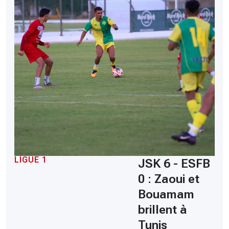
LIGUE 1
JSK 6 - ESFB
0 : Zaoui et
Bouamam
brillent à
Tunis