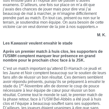
suis ensuite parti à l’hôpital afin de passer d’autres
examens. D’ailleurs, une fois sur place on m’a dit que
j’avais des chances de jouer mais pour dire vrai j’ai
beaucoup de mal à marcher, je m’imagine difficilement
prendre part au match. En tout cas, présent ou non sur le
terrain, je soutiendrai mon équipe. On aura besoin de cette
victoire car on veut donner de la joie à nos supporters.»
M. K.
Les Kawassir veulent envahir le stade
Après un premier match à huis clos, les supporters de
l’USMH comptent marquer leur présence en grand
nombre pour le prochain choc face à la JSK.
C’est un match important qu’attend El-Harrach ce jeudi et
les Jaune et Noir comptent beaucoup sur le soutien de leurs
fans afin de réussir un bon résultat. Ces derniers semblent
avoir répondu présents, puisqu’ils se préparent à envahir le
er
stade du 1
-Novembre afin de donner le coup de pouce
nécessaire à leur équipe de cœur pour réussir un bon
résultat. Comme tout le monde le sait, le premier match de
la phase retour, face à l’USM Bel-Abbès a été joué à huis
clos et l’équipe a beaucoup souffert sans ses supporters.
D’ailleurs, les joueurs étaient unanimes à dire que sans