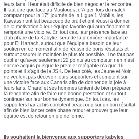
leurs fans il leur était difficile de bien négocier la rencontre.
Il faut dire que face au Mouloudia d’Alger, lors du match
e
comptant pour la 17
journée de la Ligue 1 Mobilis, les
Kawassir ont fait beaucoup de bruit et ont réussi à donner
de la motivation à leur équipe favorite qui aura finalement
remporté une victoire. En tout cas, leur présence face au
club phare de la Kabylie, sera de la première importance
pour El Harrach, surtout que l’équipe a besoin de leur
soutien en ce moment afin de réussir de bons résultats et
surtout assurer le maintien le plus tôt possible. Il ne faut pas
oublier qu’avec seulement 22 points au compteur, rien n’est
encore acquis puisque le premier relégable n’a que 16
points et il s’agit de la JSK. De leur côté, les Jaune et Noir
ne veulent pas décevoir leurs supporters et comptent sur
une victoire face aux Canaris afin de donner de la joie à
leurs fans. Charef et ses hommes tentent de bien préparer
la rencontre afin de faire une bonne prestation et surtout
continuer sur leur bonne dynamique. En tout cas, les
supporters harrachis comptent beaucoup sur un bon résultat
afin de bien lancer cette phase retour et prouver que leur
équipe est de retour en pleine forme.
Ils souhaitent la bienvenue aux supporters kabyles