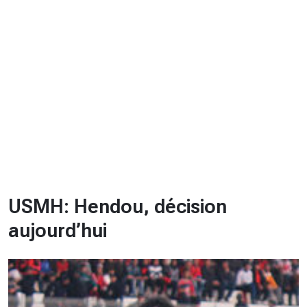
CHRONO
Vidéos
Fil d'actualités
La var
Version PDF
Politique de confidentialité
USMH: Hendou, décision
aujourd’hui