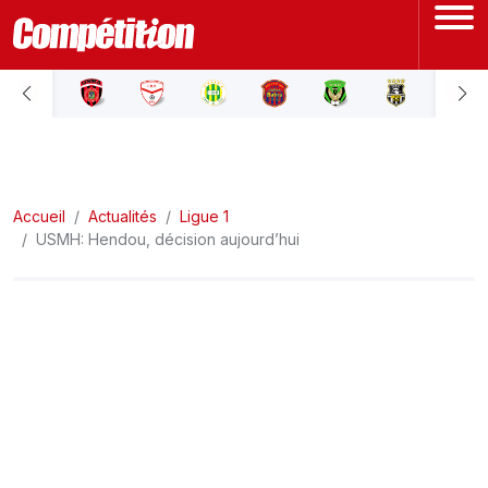
ACCUEIL
LIGUE 1
Accueil
LIGUE 2
Actualités
Ligue 1
USMH: Hendou, décision aujourd’hui
COUPE D'ALGÉRIE
ÉQUIPE NATIONALE
COUPE DU MONDE
Actualités
Interviews