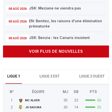
JSK: Meziane ne viendra pas
08 AOÛ 2026
EN: Benitez, les raisons d'une élimination
08 AOÛ 2026
prématurée
JSK: Benzia : les Canaris insistent
08 AOÛ 2026
VOIR PLUS DE NOUVELLES
LIGUE 1
LIGUE 2 EST
LIGUE 2 OUEST
N°
ÉQUIPE
MJ
DB
PTS
1
30
23
65
MC ALGER
2
30
14
55
JS SAOURA