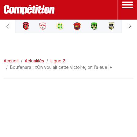
ACCUEIL
LIGUE 1
Accueil
LIGUE 2
Actualités
Ligue 2
Boufenara : «On voulait cette victoire, on l’a eue !»
COUPE D'ALGÉRIE
ÉQUIPE NATIONALE
COUPE DU MONDE
Actualités
Interviews