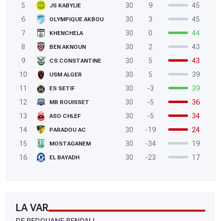
5
30
9
45
JS KABYLIE
6
30
3
45
OLYMPIQUE AKBOU
7
30
0
44
KHENCHELA
8
30
2
43
BEN AKNOUN
9
30
5
43
CS CONSTANTINE
10
30
5
39
USM ALGER
11
30
-3
39
ES SETIF
12
30
-5
36
MB ROUISSET
13
30
-5
34
ASO CHLEF
14
30
-19
24
PARADOU AC
15
30
-34
19
MOSTAGANEM
16
30
-23
17
EL BAYADH
LA VAR
DE REDOUANE BENDALI