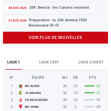
JSK: Benzia : les Canaris insistent
08 AOÛ 2026
Préparation : la JSK domine l’ESF
07 AOÛ 2026
Bouaouane (6-0)
VOIR PLUS DE NOUVELLES
LIGUE 1
LIGUE 2 EST
LIGUE 2 OUEST
N°
ÉQUIPE
MJ
DB
PTS
1
30
23
65
MC ALGER
2
30
14
55
JS SAOURA
3
30
23
53
CR BELOUIZDAD
4
30
5
49
MC ORAN