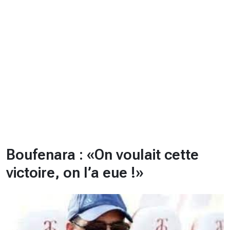
CHRONO
Vidéos
Fil d'actualités
La var
Version PDF
Politique de confidentialité
Boufenara : «On voulait cette
victoire, on l’a eue !»