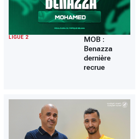
LIGUE 2
MOB :
Benazza
dernière
recrue