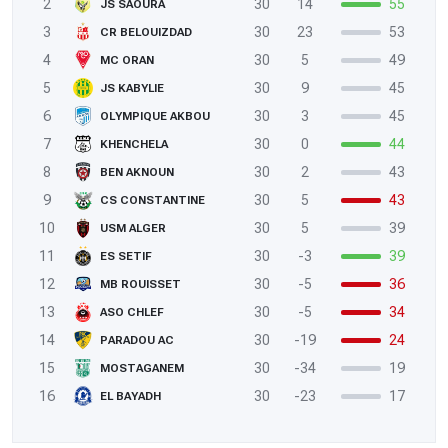
2
30
14
55
JS SAOURA
3
30
23
53
CR BELOUIZDAD
4
30
5
49
MC ORAN
5
30
9
45
JS KABYLIE
6
30
3
45
OLYMPIQUE AKBOU
7
30
0
44
KHENCHELA
8
30
2
43
BEN AKNOUN
9
30
5
43
CS CONSTANTINE
10
30
5
39
USM ALGER
11
30
-3
39
ES SETIF
12
30
-5
36
MB ROUISSET
13
30
-5
34
ASO CHLEF
14
30
-19
24
PARADOU AC
15
30
-34
19
MOSTAGANEM
16
30
-23
17
EL BAYADH