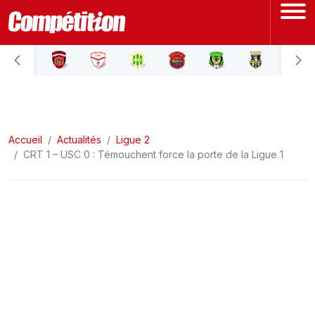
ACCUEIL
LIGUE 1
Accueil
LIGUE 2
Actualités
Ligue 2
CRT 1 – USC 0 : Témouchent force la porte de la Ligue 1
COUPE D'ALGÉRIE
ÉQUIPE NATIONALE
COUPE DU MONDE
Actualités
Interviews