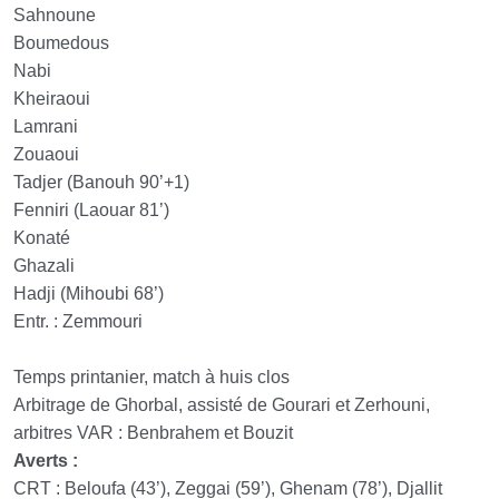
Sahnoune
Boumedous
Nabi
Kheiraoui
Lamrani
Zouaoui
Tadjer (Banouh 90’+1)
Fenniri (Laouar 81’)
Konaté
Ghazali
Hadji (Mihoubi 68’)
Entr. : Zemmouri
Temps printanier, match à huis clos
Arbitrage de Ghorbal, assisté de Gourari et Zerhouni,
arbitres VAR : Benbrahem et Bouzit
Averts :
CRT : Beloufa (43’), Zeggai (59’), Ghenam (78’), Djallit