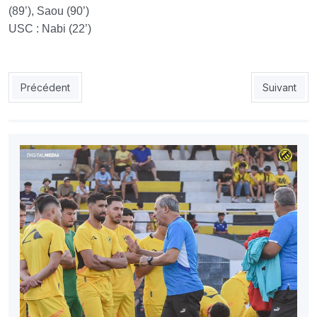
(89’), Saou (90’)
USC : Nabi (22’)
Article précédent : Hanied : « J’ai échoué, je pars »
Article sui
Précédent
Suivant