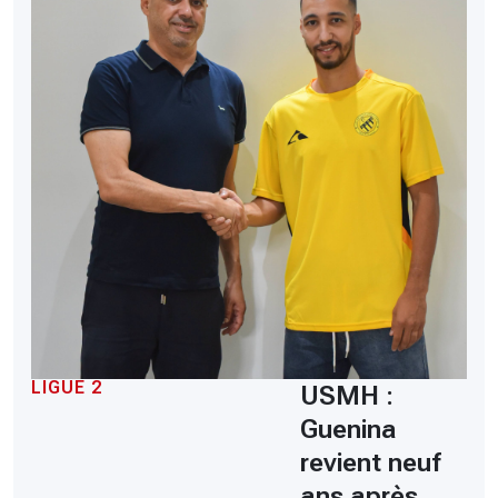
LIGUE 2
USMH :
Guenina
revient neuf
ans après