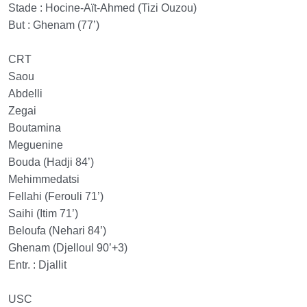
Stade : Hocine-Aït-Ahmed (Tizi Ouzou)
But : Ghenam (77’)
CRT
Saou
Abdelli
Zegai
Boutamina
Meguenine
Bouda (Hadji 84’)
Mehimmedatsi
Fellahi (Ferouli 71’)
Saihi (Itim 71’)
Beloufa (Nehari 84’)
Ghenam (Djelloul 90’+3)
Entr. : Djallit
USC