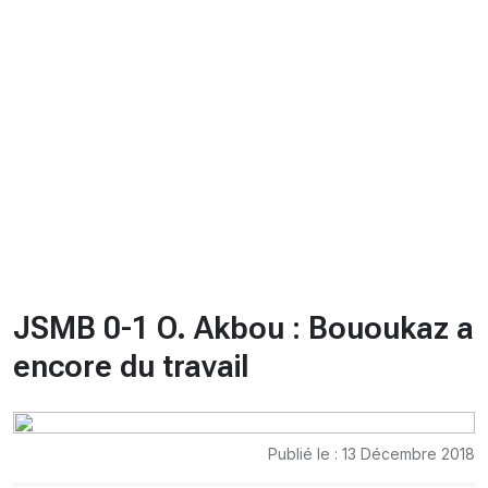
CHRONO
Vidéos
Fil d'actualités
La var
Version PDF
Politique de confidentialité
JSMB 0-1 O. Akbou : Bououkaz a
encore du travail
Publié le : 13 Décembre 2018