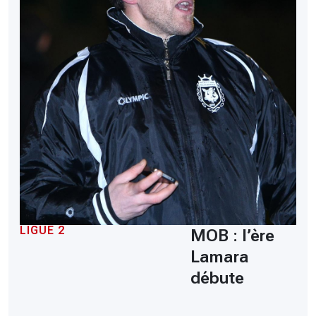
LIGUE 2
MOB : l’ère
Lamara
débute