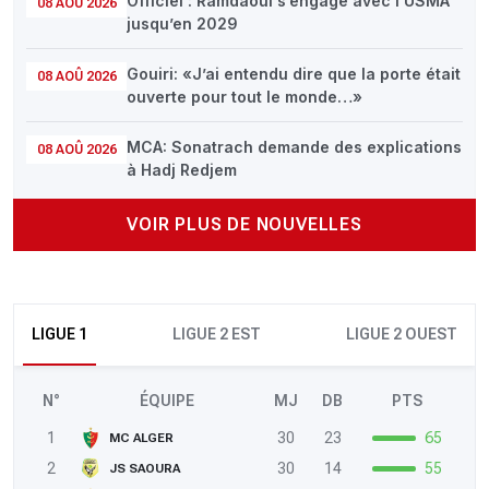
Officiel : Ramdaoui s’engage avec l’USMA
08 AOÛ 2026
jusqu’en 2029
Gouiri: «J’ai entendu dire que la porte était
08 AOÛ 2026
ouverte pour tout le monde…»
MCA: Sonatrach demande des explications
08 AOÛ 2026
à Hadj Redjem
VOIR PLUS DE NOUVELLES
LIGUE 1
LIGUE 2 EST
LIGUE 2 OUEST
N°
ÉQUIPE
MJ
DB
PTS
1
30
23
65
MC ALGER
2
30
14
55
JS SAOURA