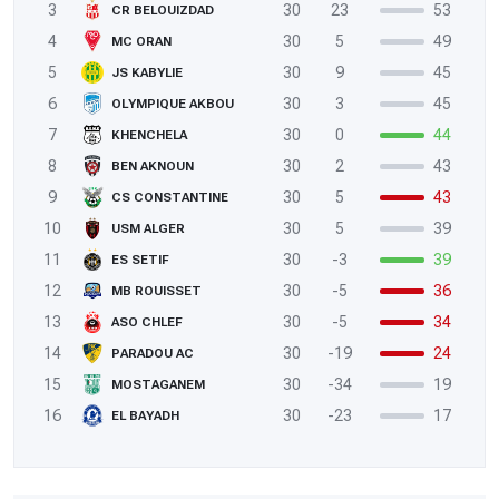
3
30
23
53
CR BELOUIZDAD
4
30
5
49
MC ORAN
5
30
9
45
JS KABYLIE
6
30
3
45
OLYMPIQUE AKBOU
7
30
0
44
KHENCHELA
8
30
2
43
BEN AKNOUN
9
30
5
43
CS CONSTANTINE
10
30
5
39
USM ALGER
11
30
-3
39
ES SETIF
12
30
-5
36
MB ROUISSET
13
30
-5
34
ASO CHLEF
14
30
-19
24
PARADOU AC
15
30
-34
19
MOSTAGANEM
16
30
-23
17
EL BAYADH