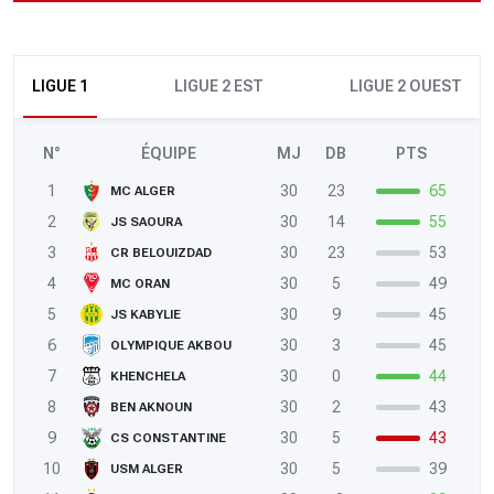
LIGUE 1
LIGUE 2 EST
LIGUE 2 OUEST
N°
ÉQUIPE
MJ
DB
PTS
1
30
23
65
MC ALGER
2
30
14
55
JS SAOURA
3
30
23
53
CR BELOUIZDAD
4
30
5
49
MC ORAN
5
30
9
45
JS KABYLIE
6
30
3
45
OLYMPIQUE AKBOU
7
30
0
44
KHENCHELA
8
30
2
43
BEN AKNOUN
9
30
5
43
CS CONSTANTINE
10
30
5
39
USM ALGER