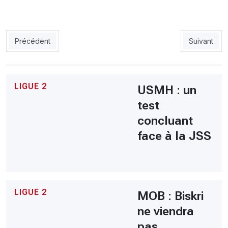
Article précédent : USMH : Accord trouvé avec Nemeur
Article suiv
Précédent
Suivant
LIGUE 2
USMH : un
test
concluant
face à la JSS
LIGUE 2
MOB : Biskri
ne viendra
pas