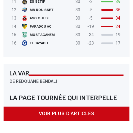
11
30
-3
39
ES SETIF
12
30
-5
36
MB ROUISSET
13
30
-5
34
ASO CHLEF
14
30
-19
24
PARADOU AC
15
30
-34
19
MOSTAGANEM
16
30
-23
17
EL BAYADH
LA VAR
DE REDOUANE BENDALI
LA PAGE TOURNÉE QUI INTERPELLE
VOIR PLUS D'ARTICLES