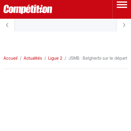
ACCUEIL
LIGUE 1
Accueil
LIGUE 2
Actualités
Ligue 2
JSMB : Belgherbi sur le départ
COUPE D'ALGÉRIE
ÉQUIPE NATIONALE
COUPE DU MONDE
Actualités
Interviews