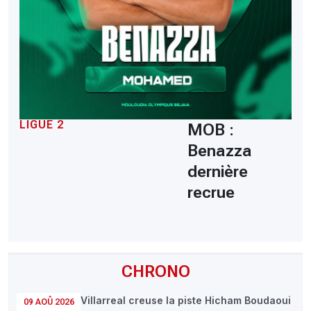
LIGUE 2
MOB :
Benazza
dernière
recrue
CHRONO
Villarreal creuse la piste Hicham Boudaoui
09 AOÛ 2026