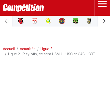
ACCUEIL
LIGUE 1
Accueil
LIGUE 2
Actualités
Ligue 2
Ligue 2 : Play-offs, ce sera USMH - USC et CAB – CRT
COUPE D'ALGÉRIE
ÉQUIPE NATIONALE
COUPE DU MONDE
Actualités
Interviews