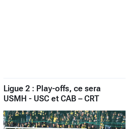
CHRONO
Vidéos
Fil d'actualités
La var
Version PDF
Politique de confidentialité
Ligue 2 : Play-offs, ce sera
USMH - USC et CAB – CRT