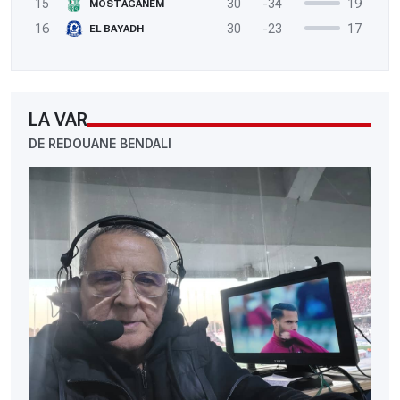
15
30
-34
19
MOSTAGANEM
16
30
-23
17
EL BAYADH
LA VAR
DE REDOUANE BENDALI