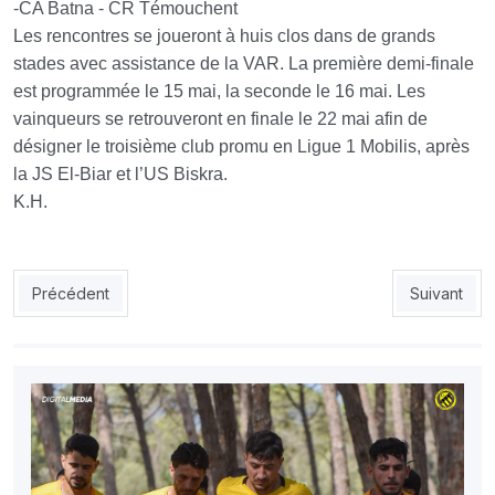
-CA Batna - CR Témouchent
Les rencontres se joueront à huis clos dans de grands
stades avec assistance de la VAR. La première demi-finale
est programmée le 15 mai, la seconde le 16 mai. Les
vainqueurs se retrouveront en finale le 22 mai afin de
désigner le troisième club promu en Ligue 1 Mobilis, après
la JS El-Biar et l’US Biskra.
K.H.
Article précédent : USMH-USC samedi au stade Miloud- Hadefi
Article sui
Précédent
Suivant