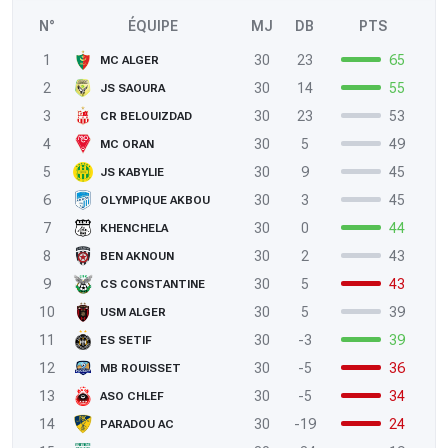
N°
ÉQUIPE
MJ
DB
PTS
1
30
23
65
MC ALGER
2
30
14
55
JS SAOURA
3
30
23
53
CR BELOUIZDAD
4
30
5
49
MC ORAN
5
30
9
45
JS KABYLIE
6
30
3
45
OLYMPIQUE AKBOU
7
30
0
44
KHENCHELA
8
30
2
43
BEN AKNOUN
9
30
5
43
CS CONSTANTINE
10
30
5
39
USM ALGER
11
30
-3
39
ES SETIF
12
30
-5
36
MB ROUISSET
13
30
-5
34
ASO CHLEF
14
30
-19
24
PARADOU AC