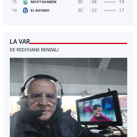
15
30
-34
19
MOSTAGANEM
16
30
-23
17
EL BAYADH
LA VAR
DE REDOUANE BENDALI