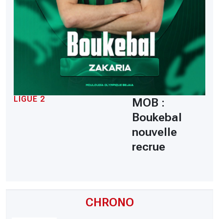
LIGUE 2
MOB :
Boukebal
nouvelle
recrue
CHRONO