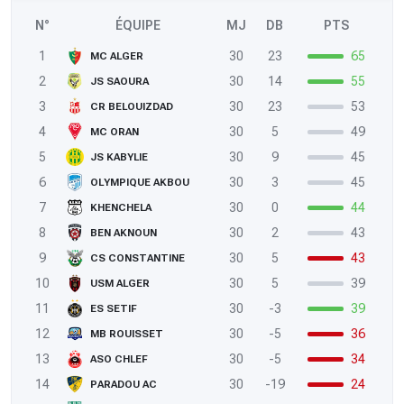
N°
ÉQUIPE
MJ
DB
PTS
1
30
23
65
MC ALGER
2
30
14
55
JS SAOURA
3
30
23
53
CR BELOUIZDAD
4
30
5
49
MC ORAN
5
30
9
45
JS KABYLIE
6
30
3
45
OLYMPIQUE AKBOU
7
30
0
44
KHENCHELA
8
30
2
43
BEN AKNOUN
9
30
5
43
CS CONSTANTINE
10
30
5
39
USM ALGER
11
30
-3
39
ES SETIF
12
30
-5
36
MB ROUISSET
13
30
-5
34
ASO CHLEF
14
30
-19
24
PARADOU AC