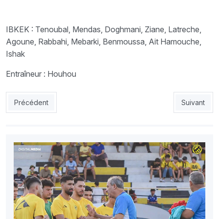
IBKEK : Tenoubal, Mendas, Doghmani, Ziane, Latreche,
Agoune, Rabbahi, Mebarki, Benmoussa, Ait Hamouche,
Ishak
Entraîneur : Houhou
Article précédent : NAHD : Le Nasria taille patron
Article suiv
Précédent
Suivant