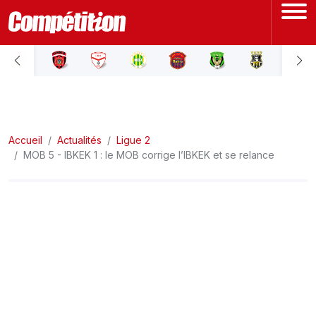
ACCUEIL
LIGUE 1
Accueil
LIGUE 2
Actualités
Ligue 2
MOB 5 - IBKEK 1 : le MOB corrige l’IBKEK et se relance
COUPE D'ALGÉRIE
ÉQUIPE NATIONALE
COUPE DU MONDE
Actualités
Interviews