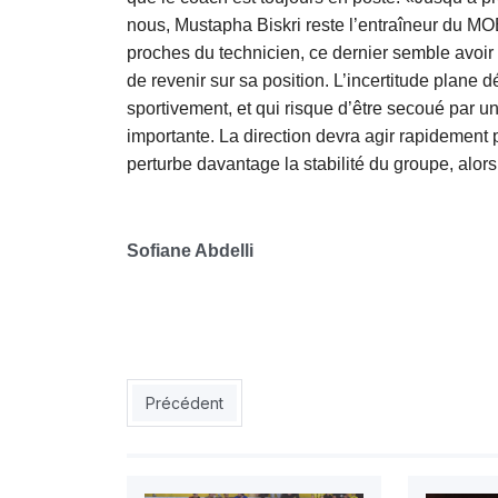
nous, Mustapha Biskri reste l’entraîneur du M
proches du technicien, ce dernier semble avoir p
de revenir sur sa position. L’incertitude plane d
sportivement, et qui risque d’être secoué par 
importante. La direction devra agir rapidement po
perturbe davantage la stabilité du groupe, alors 
Sofiane Abdelli
Article précédent : NAHD - WAM : le Nasria vise
Précédent