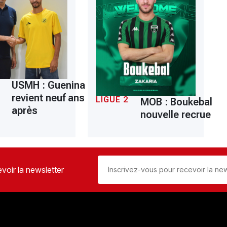
USMH : Guenina
revient neuf ans
LIGUE 2
MOB : Boukebal
après
nouvelle recrue
voir la newsletter