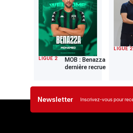
LIGUE 2
LIGUE 2
MOB : Benazza
dernière recrue
Newsletter
Inscrivez-vous pour rece