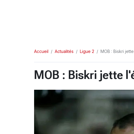
Accueil
Actualités
Ligue 2
MOB : Biskri jett
MOB : Biskri jette l