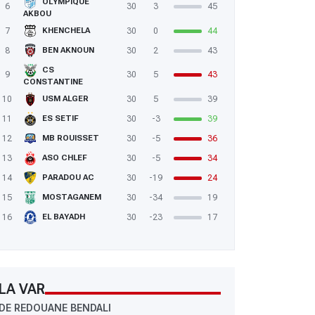
OLYMPIQUE
6
30
3
45
AKBOU
7
30
0
44
KHENCHELA
8
30
2
43
BEN AKNOUN
CS
9
30
5
43
CONSTANTINE
10
30
5
39
USM ALGER
11
30
-3
39
ES SETIF
12
30
-5
36
MB ROUISSET
13
30
-5
34
ASO CHLEF
14
30
-19
24
PARADOU AC
15
30
-34
19
MOSTAGANEM
16
30
-23
17
EL BAYADH
LA VAR
DE REDOUANE BENDALI