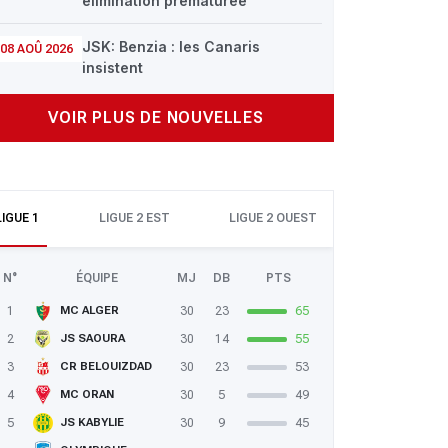
élimination prématurée
JSK: Benzia : les Canaris
08 AOÛ 2026
insistent
VOIR PLUS DE NOUVELLES
LIGUE 1
LIGUE 2 EST
LIGUE 2 OUEST
N°
ÉQUIPE
MJ
DB
PTS
1
30
23
65
MC ALGER
2
30
14
55
JS SAOURA
3
30
23
53
CR BELOUIZDAD
4
30
5
49
MC ORAN
5
30
9
45
JS KABYLIE