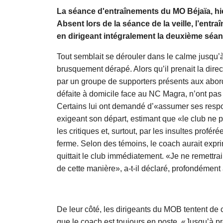
La séance d'entraînements du MO Béjaïa, hie
Absent lors de la séance de la veille, l’entr
en dirigeant intégralement la deuxième séan
Tout semblait se dérouler dans le calme jusqu’à
brusquement dérapé. Alors qu’il prenait la direct
par un groupe de supporters présents aux abord
défaite à domicile face au NC Magra, n’ont pas 
Certains lui ont demandé d’«assumer ses respons
exigeant son départ, estimant que «le club ne 
les critiques et, surtout, par les insultes prof
ferme. Selon des témoins, le coach aurait expr
quittait le club immédiatement. «Je ne remettrai
de cette manière», a-t-il déclaré, profondément 
De leur côté, les dirigeants du MOB tentent de c
que le coach est toujours en poste. «Jusqu’à pré