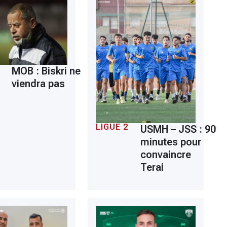
MOB : Biskri ne
viendra pas
LIGUE 2
USMH – JSS : 90
minutes pour
convaincre
Terai