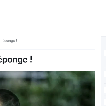
e l'éponge !
'éponge !