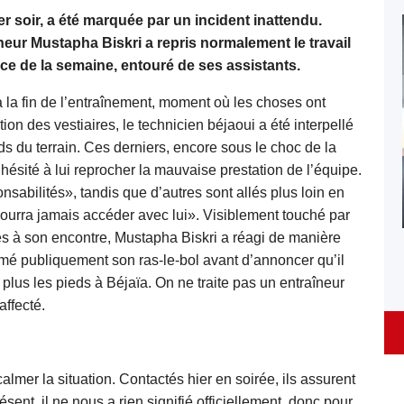
r soir, a été marquée par un incident inattendu.
aîneur Mustapha Biskri a repris normalement le travail
ce de la semaine, entouré de ses assistants.
 la fin de l’entraînement, moment où les choses ont
ion des vestiaires, le technicien béjaoui a été interpellé
s du terrain. Ces derniers, encore sous le choc de la
hésité à lui reprocher la mauvaise prestation de l’équipe.
abilités», tandis que d’autres sont allés plus loin en
pourra jamais accéder avec lui». Visiblement touché par
érées à son encontre, Mustapha Biskri a réagi de manière
imé publiquement son ras-le-bol avant d’annoncer qu’il
 plus les pieds à Béjaïa. On ne traite pas un entraîneur
affecté.
almer la situation. Contactés hier en soirée, ils assurent
sent, il ne nous a rien signifié officiellement, donc pour