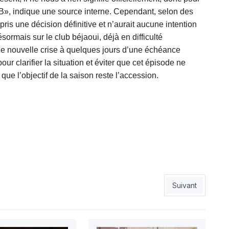
OB», indique une source interne. Cependant, selon des
ris une décision définitive et n’aurait aucune intention
ésormais sur le club béjaoui, déjà en difficulté
une nouvelle crise à quelques jours d’une échéance
ur clarifier la situation et éviter que cet épisode ne
que l’objectif de la saison reste l’accession.
 le podium
Article suivant :
Suivant