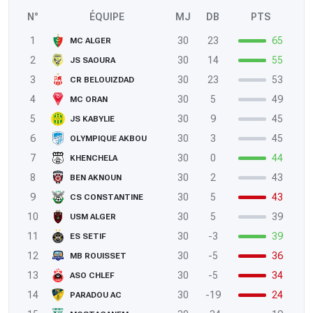
N°
ÉQUIPE
MJ
DB
PTS
1
30
23
65
MC ALGER
2
30
14
55
JS SAOURA
3
30
23
53
CR BELOUIZDAD
4
30
5
49
MC ORAN
5
30
9
45
JS KABYLIE
6
30
3
45
OLYMPIQUE AKBOU
7
30
0
44
KHENCHELA
8
30
2
43
BEN AKNOUN
9
30
5
43
CS CONSTANTINE
10
30
5
39
USM ALGER
11
30
-3
39
ES SETIF
12
30
-5
36
MB ROUISSET
13
30
-5
34
ASO CHLEF
14
30
-19
24
PARADOU AC