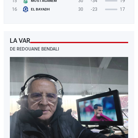
15
30
-34
19
MOSTAGANEM
16
30
-23
17
EL BAYADH
LA VAR
DE REDOUANE BENDALI