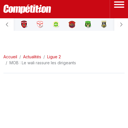
ACCUEIL
LIGUE 1
Accueil
LIGUE 2
Actualités
Ligue 2
MOB : Le wali rassure les dirigeants
COUPE D'ALGÉRIE
ÉQUIPE NATIONALE
COUPE DU MONDE
Actualités
Interviews