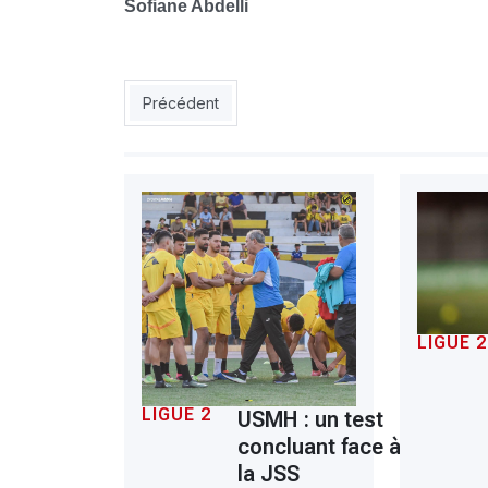
Sofiane Abdelli
Article précédent : NAHD : Tougaï et Belaïd, la 
Précédent
LIGUE 2
LIGUE 2
USMH : un test
concluant face à
la JSS