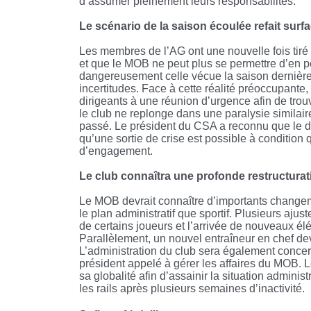
d’assumer pleinement leurs responsabilités.
Le scénario de la saison écoulée refait surf
Les membres de l’AG ont une nouvelle fois tiré
et que le MOB ne peut plus se permettre d’en pe
dangereusement celle vécue la saison dernière
incertitudes. Face à cette réalité préoccupan
dirigeants à une réunion d’urgence afin de trouv
le club ne replonge dans une paralysie similaire
passé. Le président du CSA a reconnu que le d
qu’une sortie de crise est possible à condition 
d’engagement.
Le club connaîtra une profonde restructurat
Le MOB devrait connaître d’importants change
le plan administratif que sportif. Plusieurs ajus
de certains joueurs et l’arrivée de nouveaux él
Parallèlement, un nouvel entraîneur en chef dev
L’administration du club sera également conce
président appelé à gérer les affaires du MOB. 
sa globalité afin d’assainir la situation administ
les rails après plusieurs semaines d’inactivité.