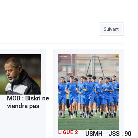
fierté du NAHD
Article suivant :
Suivant
MOB : Biskri ne
viendra pas
LIGUE 2
USMH – JSS : 90