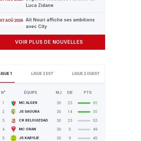
Luca Zidane
Aït Nouri affiche ses ambitions
07 AOÛ 2026
avec City
VOIR PLUS DE NOUVELLES
LIGUE 1
LIGUE 2 EST
LIGUE 2 OUEST
N°
ÉQUIPE
MJ
DB
PTS
1
30
23
65
MC ALGER
2
30
14
55
JS SAOURA
3
30
23
53
CR BELOUIZDAD
4
30
5
49
MC ORAN
5
30
9
45
JS KABYLIE