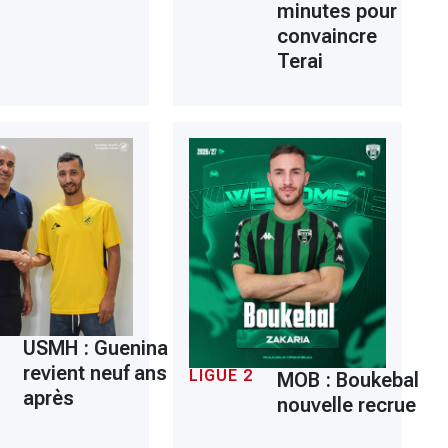
minutes pour
convaincre
Terai
USMH : Guenina
revient neuf ans
LIGUE 2
MOB : Boukebal
après
nouvelle recrue