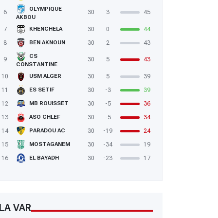
OLYMPIQUE
6
30
3
45
AKBOU
7
30
0
44
KHENCHELA
8
30
2
43
BEN AKNOUN
CS
9
30
5
43
CONSTANTINE
10
30
5
39
USM ALGER
11
30
-3
39
ES SETIF
12
30
-5
36
MB ROUISSET
13
30
-5
34
ASO CHLEF
14
30
-19
24
PARADOU AC
15
30
-34
19
MOSTAGANEM
16
30
-23
17
EL BAYADH
LA VAR