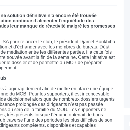
e solution définitive n’a encore été trouvée
ation continue d’alimenter l’inquiétude des
cales leur manque de réactivité malgré les promesses
CSA pour relancer le club, le président Djamel Boukhiba
uation et d’échanger avec les membres du bureau. Déjà
e médiation entre les différentes parties, il a cette fois
e trouvée avant la fin de la semaine. Cette initiative est
r le dossier et de permettre au MOB de préparer
ppement.
lub
es à agir rapidement afin de mettre en place une équipe
ienne du MOB. Pour les supporters, il est inconcevable
 vide décisionnel alors que de nombreux dossiers urgents
absence prolongée des dirigeants n’est pas passée
ons au sein de la famille du MOB. Les supporters ne
, très présents lorsque l’équipe obtenait de bons
lub traverse l’une des périodes les plus difficiles de son
de dirigeants compétents, disponibles et capables